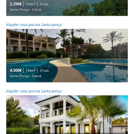
2.250€
2
150m
3 Hab.
Santa Ponça - Calvià
Alquiler casa piscina Santa ponça
4.500€
2
194m
3 Hab.
Santa Ponça - Calvià
Alquiler casa piscina Santa ponça