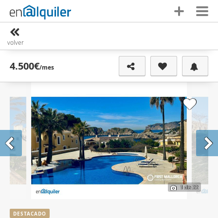
volver
4.500€
/mes
1
de 22
DESTACADO