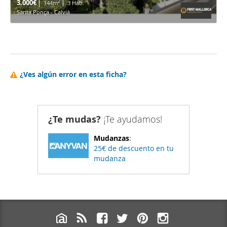
3.000€
2
144m
3 Hab.
Santa Ponça - Calvià
¿Ves algún error en esta ficha?
¿Te mudas?
¡Te ayudamos!
Mudanzas
:
25€ de descuento en tu
mudanza