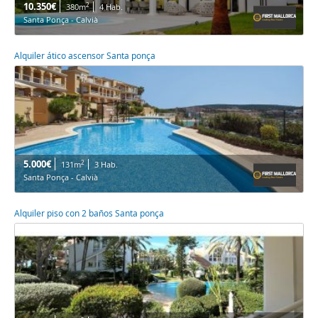
10.350€
2
380m
4 Hab.
Santa Ponça - Calvià
Alquiler ático ascensor Santa ponça
5.000€
2
131m
3 Hab.
Santa Ponça - Calvià
Alquiler piso con 2 baños Santa ponça