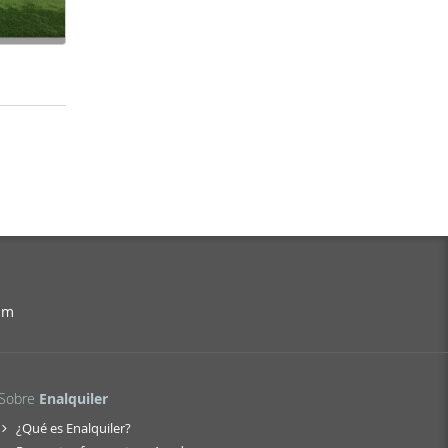
am
Sobre
Enalquiler
¿Qué es Enalquiler?