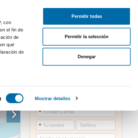
Publica gratis
Inicia sesión
Permitir todas
P, con
n el fin de
Permitir la selección
gación de
con qué
laración de
Denegar
 varios
871 21...
icas (huellas
g
Mostrar detalles
Ver teléfono
s
uier momento