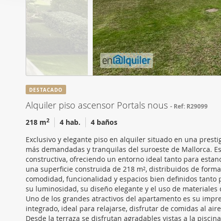
i
Las cookies de este sitio 
ó
de redes sociales y analiz
n
sitio web con nuestros par
d
combinarla con otra inform
e
que haya hecho de sus ser
c
o
n
DESTACADO
s
Alquiler piso ascensor Portals nous
Ref: R29099
e
n
2
218 m
4 hab.
4 baños
t
Exclusivo y elegante piso en alquiler situado en una prest
i
más demandadas y tranquilas del suroeste de Mallorca. Es
m
constructiva, ofreciendo un entorno ideal tanto para estan
i
una superficie construida de 218 m², distribuidos de forma
comodidad, funcionalidad y espacios bien definidos tanto pa
e
su luminosidad, su diseño elegante y el uso de materiales 
n
Uno de los grandes atractivos del apartamento es su impre
t
integrado, ideal para relajarse, disfrutar de comidas al a
o
Desde la terraza se disfrutan agradables vistas a la pisci