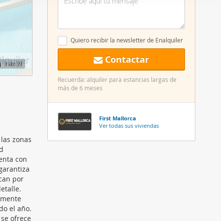
er funciones
 haga del
den
Quiero recibir la newsletter de Enalquiler
r del uso
Contactar
1
de 21
Recuerda: alquiler para estancias largas de
más de 6 meses
First Mallorca
Ver todas sus viviendas
 las zonas
d
uenta con
garantiza
acan por
etalle.
tamente
do el año.
 se ofrece