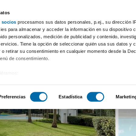
datos
 socios
procesamos sus datos personales, p.ej., su dirección I
nsor Portals nous
es para almacenar y acceder la información en su dispositivo co
nido personalizados, medición de publicidad y contenido, investi
servicios. Tiene la opción de seleccionar quién usa sus datos y 
 o retirar su consentimiento en cualquier momento desde la Dec
Menú de consentimiento.
siéramos:
 sobre su ubicación geográfica que puede tener una precisión de
tivo analizándolo activamente para buscar características específ
Preferencias
Estadística
Marketin
sobre cómo se procesan sus datos personales y establezca su
 de datos
. Puede cambiar o retirar su consentimiento en cualq
es.