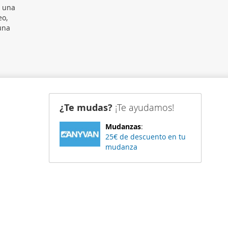
y una
eo,
una
¿Te mudas?
¡Te ayudamos!
Mudanzas
:
25€ de descuento en tu
mudanza