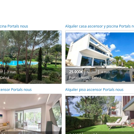
scina Portals nous
Alquiler casa ascensor y piscina Portals 
25.000€
2
2
m
2 Hab.
602m
4 Hab.
 Calvià
Portals Nous - Calvià
scensor Portals nous
Alquiler piso ascensor Portals nous