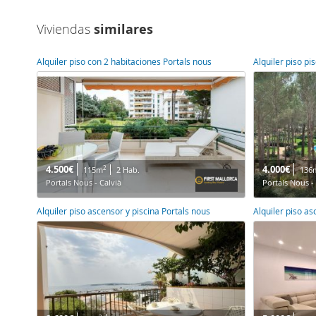
Viviendas
similares
Alquiler piso con 2 habitaciones Portals nous
Alquiler piso pi
4.500€
4.000€
2
115m
2 Hab.
136
Portals Nous - Calvià
Portals Nous -
Alquiler piso ascensor y piscina Portals nous
Alquiler piso a