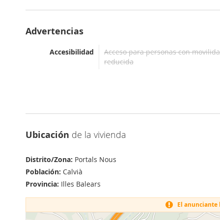
Advertencias
Accesibilidad
Acceso para personas con movilid
reducida
Ubicación
de la vivienda
Distrito/Zona:
Portals Nous
Población:
Calvià
Provincia:
Illes Balears
El anunciante h