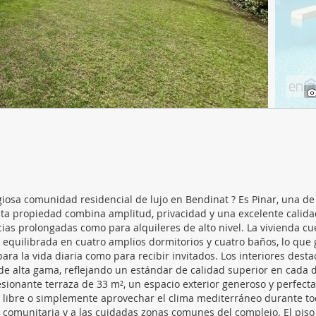
web se usan para personalizar el contenido y los anuncios, ofrec
ar el tráfico. Además, compartimos información sobre el uso que
tners de redes sociales, publicidad y análisis web, quienes pue
ación que les haya proporcionado o que hayan recopilado a parti
vicios.
igiosa comunidad residencial de lujo en Bendinat ? Es Pinar, una de
ta propiedad combina amplitud, privacidad y una excelente calida
cias prolongadas como para alquileres de alto nivel. La vivienda c
 equilibrada en cuatro amplios dormitorios y cuatro baños, lo que 
ra la vida diaria como para recibir invitados. Los interiores dest
de alta gama, reflejando un estándar de calidad superior en cada d
sionante terraza de 33 m², un espacio exterior generoso y perfec
ire libre o simplemente aprovechar el clima mediterráneo durante to
na comunitaria y a las cuidadas zonas comunes del complejo. El piso