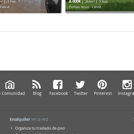
8.000€
2
2
m
3 Hab.
264m
3 Hab.
 Calvià
Portals Nous - Calvià
a Comunidad
Blog
Facebook
Twitter
Pinterest
Instagr
Enalquiler
en la red
Organiza tu traslado de piso