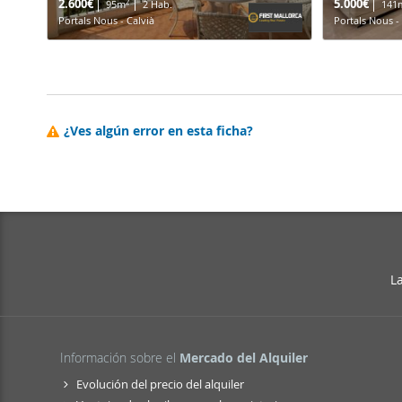
2.600€
5.000€
2
95m
2 Hab.
141
Portals Nous - Calvià
Portals Nous -
¿Ves algún error en esta ficha?
L
Información sobre el
Mercado del Alquiler
Evolución del precio del alquiler