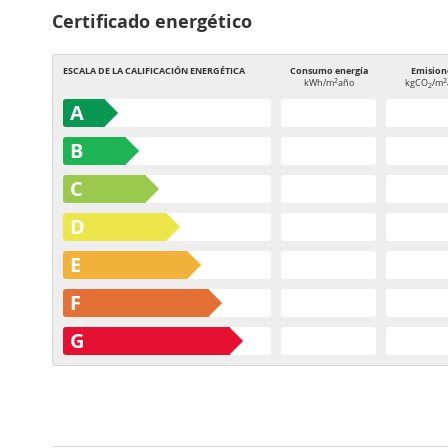
Certificado energético
ESCALA DE LA CALIFICACIÓN ENERGÉTICA
Consumo energía
Emision
2
2
kWh/m
año
kgCO
/m
2
A
B
C
D
E
F
G