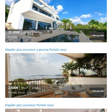
25.000€
2
602m
4 Hab.
Portals Nous - Calvià
Alquiler piso ascensor y piscina Portals nous
2.600€
2
95m
2 Hab.
Portals Nous - Calvià
Alquiler piso ascensor Portals nous