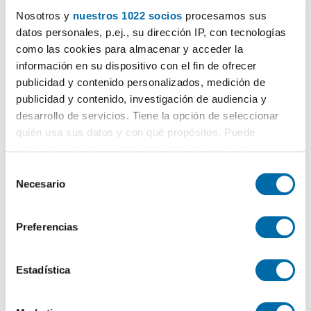
Nosotros y
nuestros 1022 socios
procesamos sus
datos personales, p.ej., su dirección IP, con tecnologías
como las cookies para almacenar y acceder la
información en su dispositivo con el fin de ofrecer
publicidad y contenido personalizados, medición de
Certificado energético
publicidad y contenido, investigación de audiencia y
desarrollo de servicios. Tiene la opción de seleccionar
quién usa sus datos y con qué propósitos. Puede
ESCALA DE LA CALIFICACIÓN ENERGÉTICA
Consumo energía
Emisiones
2
2
kWh/m
año
kgCO
/m
año
2
cambiar o retirar su consentimiento en cualquier
A
momento desde la Declaración de cookies o clicando en
S
el Menú de consentimiento.
B
Necesario
e
l
C
Si lo permite, también quisiéramos:
e
Preferencias
Recopilar información sobre su ubicación geográfica
D
c
que puede tener una precisión de varios metros
c
E
Identificar su dispositivo analizándolo activamente
i
Estadística
para buscar características específicas (huellas
ó
F
digitales)
n