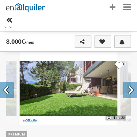
volver
8.000€
/mes
1
de 32
PREMIUM