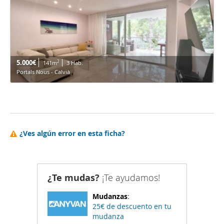
5.000€
2
141m
3 Hab.
Portals Nous - Calvià
¿Ves algún error en esta ficha?
¿Te mudas?
¡Te ayudamos!
Mudanzas
:
25€ de descuento en tu
mudanza