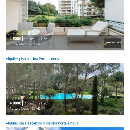
4.500€
2
115m
2 Hab.
Portals Nous - Calvià
Alquiler piso piscina Portals nous
4.000€
2
136m
2 Hab.
Portals Nous - Calvià
Alquiler casa ascensor y piscina Portals nous