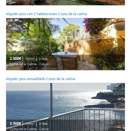
Alquiler piso con 2 habitaciones Costa de la calma
2.000€
2
102m
2 Hab.
Costa de la Calma - Calvià
Alquiler piso amueblado Costa de la calma
3.900€
2
130m
3 Hab.
Costa de la Calma - Calvià