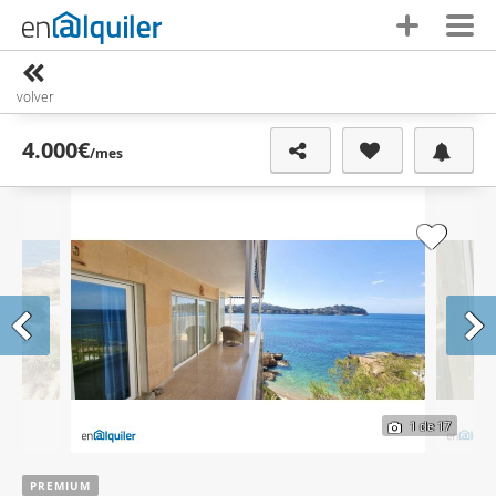
volver
4.000€
/mes
1
de 17
PREMIUM