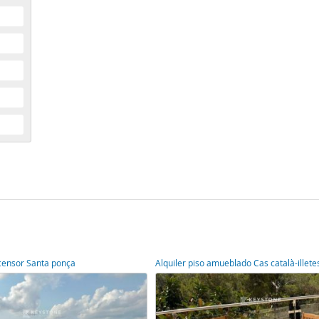
scensor Santa ponça
Alquiler piso amueblado Cas català-illete