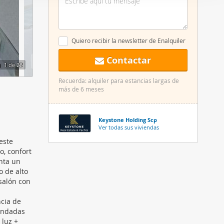
er funciones
 haga del
den
Quiero recibir la newsletter de Enalquiler
r del uso
Contactar
1
de 22
Recuerda: alquiler para estancias largas de
más de 6 meses
Keystone Holding Scp
Ver todas sus viviendas
este
o, confort
nta un
 de alto
salón con
ncia de
mandadas
 luz +