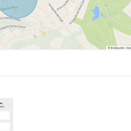
es
año