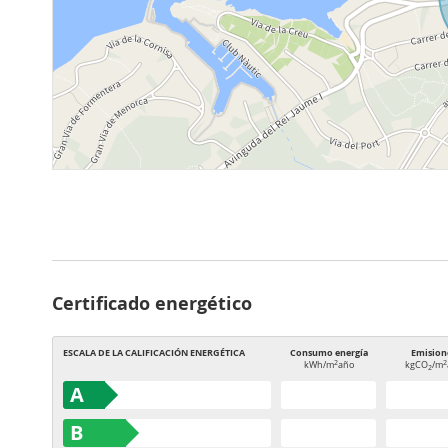
Certificado energético
ESCALA DE LA CALIFICACIÓN ENERGÉTICA
Consumo energía
Emision
2
2
kWh/m
año
kgCO
/m
2
A
B