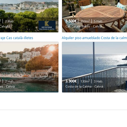
5.500€
2
2
2 Hab.
350m
5 Hab.
Calvià
Cas Català-Illetes - Calvià
raje Cas català-illetes
Alquiler piso amueblado Costa de la cal
3.900€
2
2
2 Hab.
130m
3 Hab.
es - Calvià
Costa de la Calma - Calvià