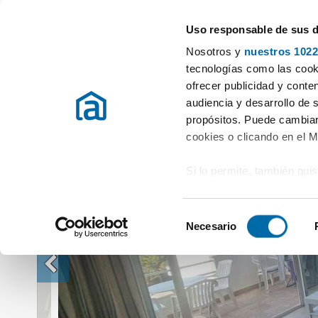
Uso responsable de sus 
Especialistas en pisos en alquiler
Nosotros y
nuestros 1022
Alquiler Pisos Illes Balears
Alquiler Pisos Calvià
Alquiler piso amu
tecnologías como las cooki
ofrecer publicidad y conte
audiencia y desarrollo de 
propósitos. Puede cambiar
cookies o clicando en el 
Si lo permite, también qui
Recopilar información
metros
S
Identificar su disposi
Necesario
e
digitales)
l
Obtenga más información 
e
preferencias en la
sección
c
en la Declaración de cooki
c