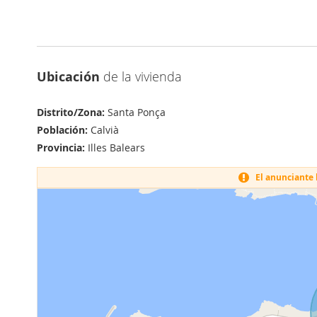
Ubicación
de la vivienda
Distrito/Zona:
Santa Ponça
Población:
Calvià
Provincia:
Illes Balears
El anunciante h