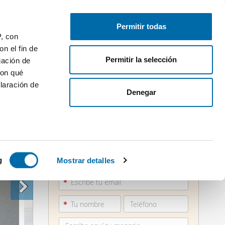
Publica gratis
Inicia sesión
Permitir todas
P, con
n el fin de
Permitir la selección
gación de
con qué
laración de
Denegar
 varios
871 21...
icas (huellas
g
Mostrar detalles
Ver teléfono
s
uier momento