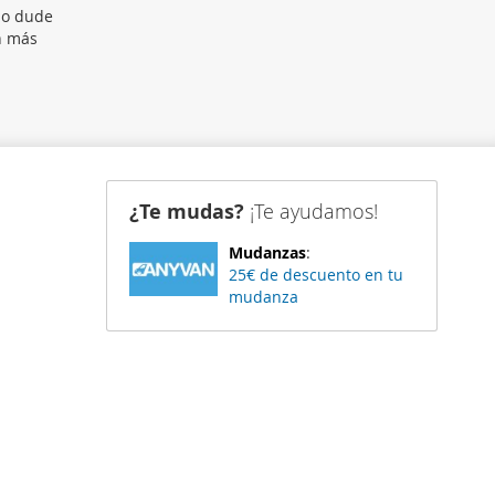
no dude
n más
¿Te mudas?
¡Te ayudamos!
Mudanzas
:
25€ de descuento en tu
mudanza