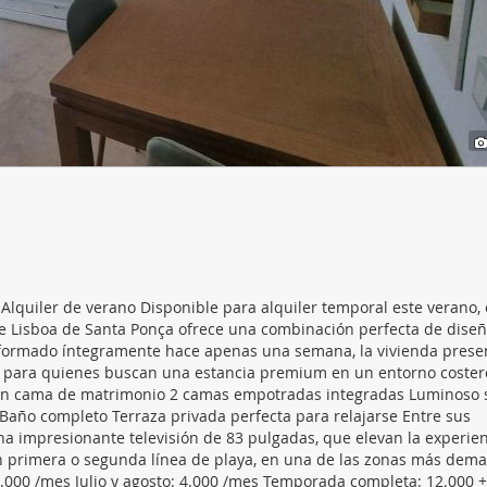
web se usan para personalizar el contenido y los anuncios, ofrec
ar el tráfico. Además, compartimos información sobre el uso que
tners de redes sociales, publicidad y análisis web, quienes pue
ación que les haya proporcionado o que hayan recopilado a parti
vicios.
lquiler de verano Disponible para alquiler temporal este verano, 
e Lisboa de Santa Ponça ofrece una combinación perfecta de diseñ
 Reformado íntegramente hace apenas una semana, la vivienda prese
l para quienes buscan una estancia premium en un entorno costero
 con cama de matrimonio 2 camas empotradas integradas Luminoso 
año completo Terraza privada perfecta para relajarse Entre sus
a impresionante televisión de 83 pulgadas, que elevan la experie
 en primera o segunda línea de playa, en una de las zonas más de
3.000 /mes Julio y agosto: 4.000 /mes Temporada completa: 12.000 +