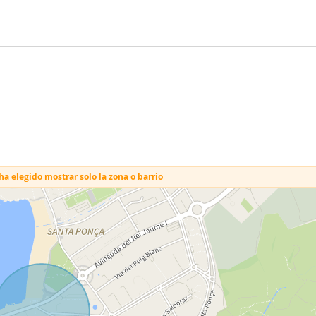
a elegido mostrar solo la zona o barrio