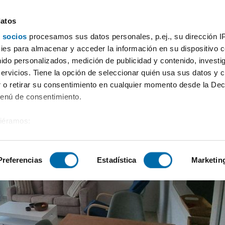
datos
 socios
procesamos sus datos personales, p.ej., su dirección I
eblado Santa ponça
es para almacenar y acceder la información en su dispositivo co
nido personalizados, medición de publicidad y contenido, investi
servicios. Tiene la opción de seleccionar quién usa sus datos y 
 o retirar su consentimiento en cualquier momento desde la Dec
Menú de consentimiento.
siéramos:
 sobre su ubicación geográfica que puede tener una precisión de
tivo analizándolo activamente para buscar características específ
Preferencias
Estadística
Marketin
sobre cómo se procesan sus datos personales y establezca su
 de datos
. Puede cambiar o retirar su consentimiento en cualq
es.