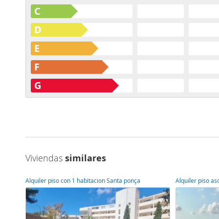
C
D
E
F
G
Viviendas
similares
Alquiler piso con 1 habitacion Santa ponça
Alquiler piso a