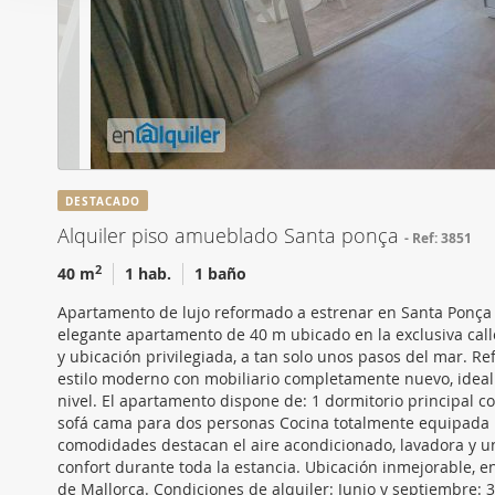
i
Las cookies de este sitio 
ó
de redes sociales y analiz
n
sitio web con nuestros par
d
combinarla con otra inform
e
que haya hecho de sus ser
c
o
n
DESTACADO
s
Alquiler piso amueblado Santa ponça
Ref: 3851
e
n
2
40 m
1 hab.
1 baño
t
Apartamento de lujo reformado a estrenar en Santa Ponça A
i
elegante apartamento de 40 m ubicado en la exclusiva call
m
y ubicación privilegiada, a tan solo unos pasos del mar.
i
estilo moderno con mobiliario completamente nuevo, idea
nivel. El apartamento dispone de: 1 dormitorio principal
e
sofá cama para dos personas Cocina totalmente equipada B
n
comodidades destacan el aire acondicionado, lavadora y un
t
confort durante toda la estancia. Ubicación inmejorable,
o
de Mallorca. Condiciones de alquiler: Junio y septiembre: 