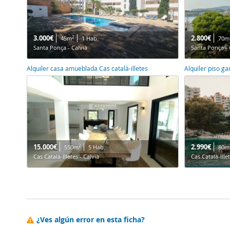
3.000€
2.800€
2
45m
1 Hab.
70m
Santa Ponça - Calvià
Santa Ponça - 
Alquiler casa amueblada Cas català-illetes
Alquiler piso ga
15.000€
2.990€
2
550m
5 Hab.
80m
Cas Català-Illetes - Calvià
Cas Català-Illet
¿Ves algún error en esta ficha?