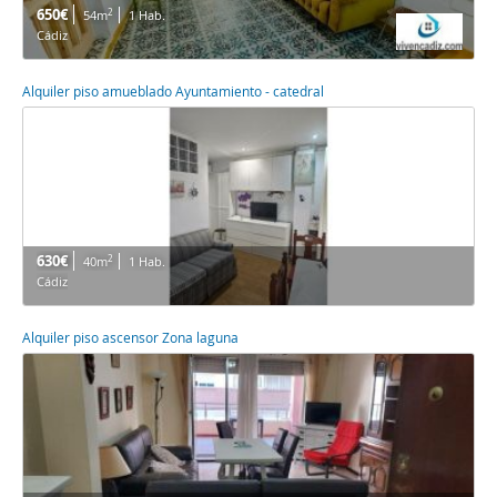
650€
2
54m
1 Hab.
Cádiz
Alquiler piso amueblado Ayuntamiento - catedral
630€
2
40m
1 Hab.
Cádiz
Alquiler piso ascensor Zona laguna