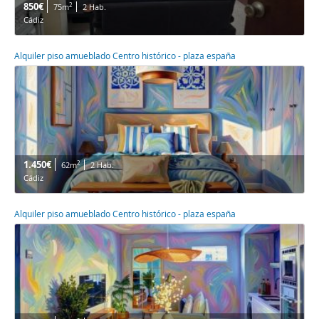
850€
2
75m
2 Hab.
Cádiz
Alquiler piso amueblado Centro histórico - plaza españa
1.450€
2
62m
2 Hab.
Cádiz
Alquiler piso amueblado Centro histórico - plaza españa