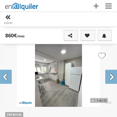
volver
860€
/mes
1
de 12
PREMIUM