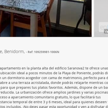
web se usan para personalizar el contenido y los anuncios, ofrec
ar el tráfico. Además, compartimos información sobre el uso que
tners de redes sociales, publicidad y análisis web, quienes pue
ación que les haya proporcionado o que hayan recopilado a parti
vicios.
te, Benidorm,
Ref: 109259981-1006N
partamento en la planta alta del edificio Saranova2 te ofrece unas
ubicación ideal a pocos minutos de la Playa de Poniente, podrás di
con un dormitorio acogedor con cama de matrimonio, perfecto para 
 abre a una terraza acristalada, donde podrás relajarte mientras 
a para que prepares tus platos favoritos. Además, dispone de un b
ducida. La urbanización ofrece amplios jardines y varias piscinas
eso a aparcamiento comunitario gratuito, lo que facilitará tus
tancia temporal de entre 3 y 6 meses, ideal para quienes deseen v
os incluidos. ¡No dejes pasar esta oportunidad y ven a disfrutar d