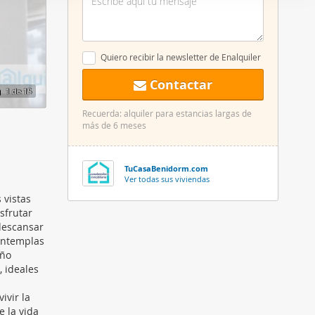
er funciones
 haga del
den
Quiero recibir la newsletter de Enalquiler
r del uso
Contactar
1
de 15
Recuerda: alquiler para estancias largas de
más de 6 meses
TuCasaBenidorm.com
Ver todas sus viviendas
 vistas
sfrutar
descansar
contemplas
año
, ideales
ivir la
e la vida