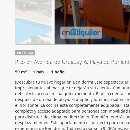
i
Las cookies de este sitio 
ó
de redes sociales y analiz
n
sitio web con nuestros par
d
combinarla con otra inform
e
que haya hecho de sus ser
c
o
n
PREMIUM
s
Piso en Avenida de Uruguay, 6, Playa de Ponien
e
n
2
59 m
1 hab.
1 baño
t
¡Descubre tu nuevo hogar en Benidorm! Este espectacular a
i
impresionantes al mar que te dejarán sin aliento. Con una 
m
del sol y la arena en cualquier momento. El piso cuenta 
i
después de un día de playa. El amplio y luminoso salón se
el horizonte. La cocina está completamente equipada, list
e
completo y acceso adaptado para personas con movilidad re
n
para disfrutar del clima mediterráneo. También tendrás acc
t
desplazamientos. Este apartamento es perfecto para una es
o
experiencia de Benidorm. Todo esto por solo 950€/mes, gast