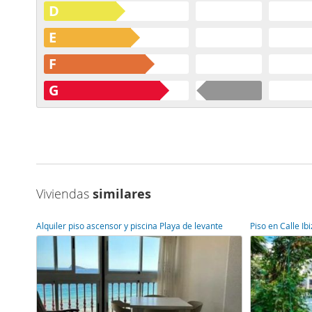
D
E
F
G
Viviendas
similares
Alquiler piso ascensor y piscina Playa de levante
Piso en Calle Ib