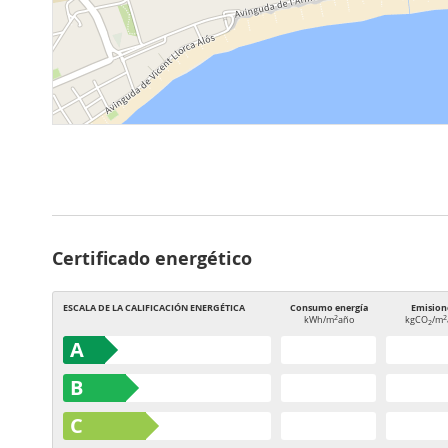
Certificado energético
ESCALA DE LA CALIFICACIÓN ENERGÉTICA
Consumo energía
Emision
2
2
kWh/m
año
kgCO
/m
2
A
B
C