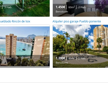
1.450€
2
2
3 Hab.
60m
2 Hab.
Benidorm
mueblado Rincón de loix
Alquiler piso garaje Pueblo poniente
1.200€
2
2
0 Hab.
85m
2 Hab.
Benidorm