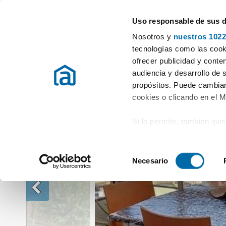
Uso responsable de sus 
Especialistas en pisos en alquiler
Nosotros y
nuestros 1022
Alquiler Pisos Alicante / Alacant
Alquiler Pisos Benidorm
Piso en A
tecnologías como las cooki
ofrecer publicidad y conte
audiencia y desarrollo de 
propósitos. Puede cambiar
cookies o clicando en el 
Si lo permite, también qui
Recopilar información
metros
S
Identificar su disposi
Necesario
e
digitales)
l
Obtenga más información 
e
preferencias en la
sección
c
en la Declaración de cooki
c