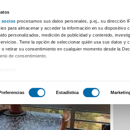
datos
 socios
procesamos sus datos personales, p.ej., su dirección I
venida de Uruguay, 6, Playa de Poniente, Benidorm,
es para almacenar y acceder la información en su dispositivo co
nido personalizados, medición de publicidad y contenido, investi
servicios. Tiene la opción de seleccionar quién usa sus datos y 
 o retirar su consentimiento en cualquier momento desde la Dec
Menú de consentimiento.
siéramos:
 sobre su ubicación geográfica que puede tener una precisión de
tivo analizándolo activamente para buscar características específ
Preferencias
Estadística
Marketin
sobre cómo se procesan sus datos personales y establezca su
 de datos
. Puede cambiar o retirar su consentimiento en cualq
es.