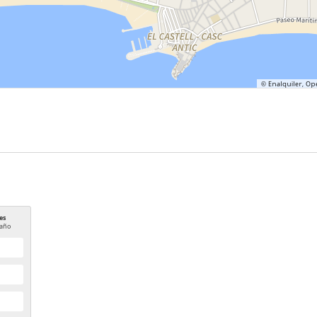
es
año