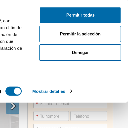
Publica gratis
Inicia sesión
Permitir todas
P, con
n el fin de
Permitir la selección
gación de
con qué
laración de
Denegar
 varios
865 73...
icas (huellas
g
Mostrar detalles
Ver teléfono
s
uier momento