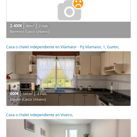
2.400€
2
80m
2 Hab.
Barreiros (Casco Urbano)
Casa o chalet independiente en Vilamaior - Pq Vilamaior, 1, Guntin,
600€
2
141m
4 Hab.
Guntin (Casco Urbano)
Casa o chalet independiente en Viveiro,