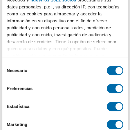
datos personales, p.ej., su dirección IP, con tecnologías
como las cookies para almacenar y acceder la
información en su dispositivo con el fin de ofrecer
Certificado energético
publicidad y contenido personalizados, medición de
publicidad y contenido, investigación de audiencia y
desarrollo de servicios. Tiene la opción de seleccionar
ESCALA DE LA CALIFICACIÓN ENERGÉTICA
Consumo energía
Emisiones
2
2
kWh/m
año
kgCO
/m
año
2
quién usa sus datos y con qué propósitos. Puede
A
cambiar o retirar su consentimiento en cualquier
momento desde la Declaración de cookies o clicando en
B
S
el Menú de consentimiento.
Necesario
e
C
0.01
l
Si lo permite, también quisiéramos:
e
D
Preferencias
Recopilar información sobre su ubicación geográfica
c
E
que puede tener una precisión de varios metros
c
Identificar su dispositivo analizándolo activamente
i
Estadística
F
para buscar características específicas (huellas
ó
G
digitales)
n
Marketing
d
Obtenga más información sobre cómo se procesan sus