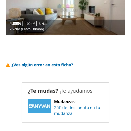
4.800€
2
100m
3 Hab.
Viveiro (Casco Urbano)
¿Ves algún error en esta ficha?
¿Te mudas?
¡Te ayudamos!
Mudanzas
:
25€ de descuento en tu
mudanza