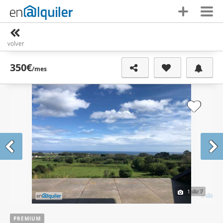
volver
350€
/mes
1
de 7
PREMIUM