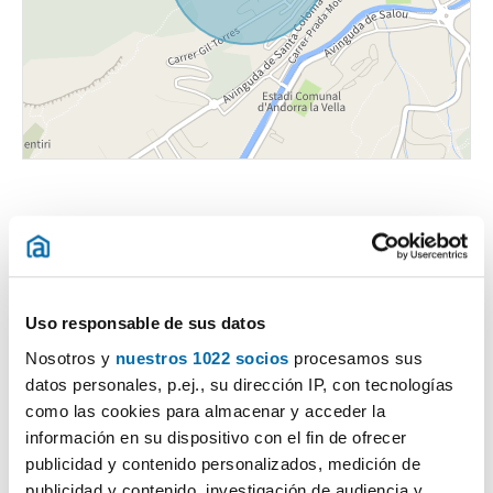
Uso responsable de sus datos
Certificado energético
Nosotros y
nuestros 1022 socios
procesamos sus
datos personales, p.ej., su dirección IP, con tecnologías
ESCALA DE LA CALIFICACIÓN ENERGÉTICA
Consumo energía
Emisiones
2
2
kWh/m
año
kgCO
/m
año
2
como las cookies para almacenar y acceder la
A
información en su dispositivo con el fin de ofrecer
publicidad y contenido personalizados, medición de
B
publicidad y contenido, investigación de audiencia y