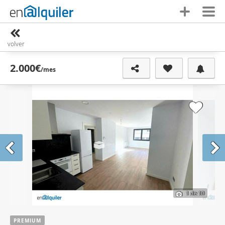
volver
2.000€
/mes
1
de 10
PREMIUM