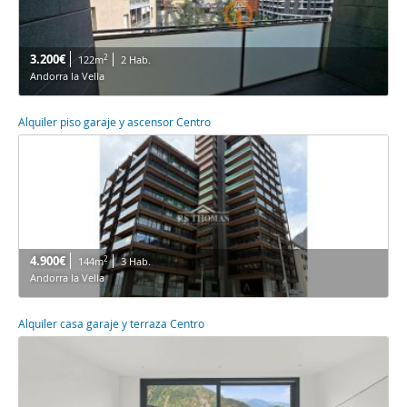
3.200€
2
122m
2 Hab.
Andorra la Vella
Alquiler piso garaje y ascensor Centro
4.900€
2
144m
3 Hab.
Andorra la Vella
Alquiler casa garaje y terraza Centro