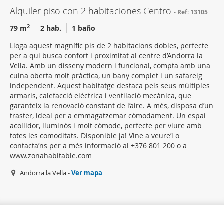
Alquiler piso con 2 habitaciones Centro
Ref: 13105
2
79 m
2 hab.
1 baño
Lloga aquest magnífic pis de 2 habitacions dobles, perfecte
per a qui busca confort i proximitat al centre d’Andorra la
Vella. Amb un disseny modern i funcional, compta amb una
cuina oberta molt pràctica, un bany complet i un safareig
independent. Aquest habitatge destaca pels seus múltiples
armaris, calefacció elèctrica i ventilació mecànica, que
garanteix la renovació constant de l’aire. A més, disposa d’un
traster, ideal per a emmagatzemar còmodament. Un espai
acollidor, lluminós i molt còmode, perfecte per viure amb
totes les comoditats. Disponible ja! Vine a veure’l o
contacta’ns per a més informació al +376 801 200 o a
www.zonahabitable.com
Andorra la Vella -
Ver mapa