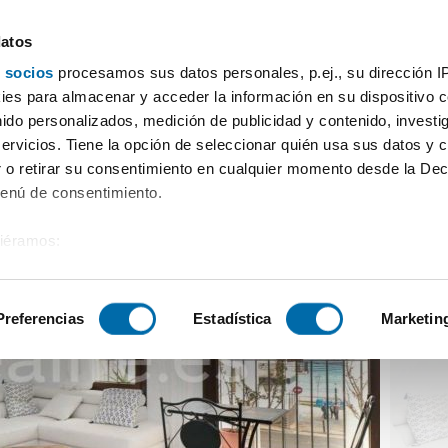
datos
 socios
procesamos sus datos personales, p.ej., su dirección I
con 2 habitaciones Altea hills
es para almacenar y acceder la información en su dispositivo co
nido personalizados, medición de publicidad y contenido, investi
servicios. Tiene la opción de seleccionar quién usa sus datos y 
 o retirar su consentimiento en cualquier momento desde la Dec
Menú de consentimiento.
siéramos:
 sobre su ubicación geográfica que puede tener una precisión de
tivo analizándolo activamente para buscar características específ
Preferencias
Estadística
Marketin
sobre cómo se procesan sus datos personales y establezca su
 de datos
. Puede cambiar o retirar su consentimiento en cualq
es.