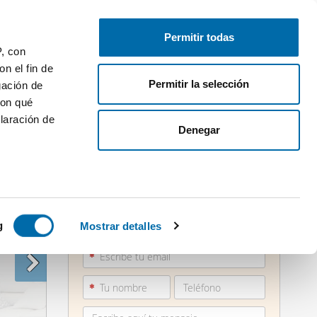
Publica gratis
Inicia sesión
Permitir todas
P, con
n el fin de
Permitir la selección
gación de
con qué
laración de
Denegar
 varios
865 73...
icas (huellas
g
Mostrar detalles
Ver teléfono
s
uier momento