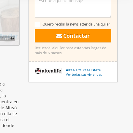
er funciones
 haga del
den
Quiero recibir la newsletter de Enalquiler
r del uso
Contactar
1
de 20
Recuerda: alquiler para estancias largas de
más de 6 meses
Altea Life Real Estate
Ver todas sus viviendas
o a
La
 la
cuentra en
de Altea)
n ella se
ca el
r donde