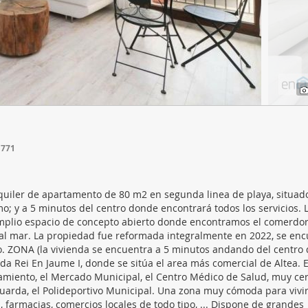
web se usan para personalizar el contenido y los anuncios, ofrec
ar el tráfico. Además, compartimos información sobre el uso que
tners de redes sociales, publicidad y análisis web, quienes pue
ación que les haya proporcionado o que hayan recopilado a parti
vicios.
1771
iler de apartamento de 80 m2 en segunda linea de playa, situad
; y a 5 minutos del centro donde encontrará todos los servicios. 
 amplio espacio de concepto abierto donde encontramos el comerdor,
s al mar. La propiedad fue reformada integralmente en 2022, se en
o. ZONA (la vivienda se encuentra a 5 minutos andando del centro 
da Rei En Jaume I, donde se sitúa el area más comercial de Altea. E
amiento, el Mercado Municipal, el Centro Médico de Salud, muy cer
aguarda, el Polideportivo Municipal. Una zona muy cómoda para vivi
 farmacias, comercios locales de todo tipo, ... Dispone de grandes