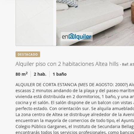
i
Las cookies de este sitio 
ó
de redes sociales y analiz
n
sitio web con nuestros par
d
combinarla con otra inform
e
que haya hecho de sus ser
c
o
n
DESTACADO
s
Alquiler piso con 2 habitaciones Altea hills
Ref: A
e
n
2
80 m
2 hab.
1 baño
t
ALQUILER DE CORTA ESTANCIA (MES DE AGOSTO: 2000?) Alqu
i
escasos 2 minutos andando de la playa y del paseo marítimo
m
vivienda está distribuida en 2 dormitorios, 1 baño, y una
i
cocina y el salón. El salón dispone de un balcon con vista
perfecto estado. Con orientación sur. Se alquila amueblad
e
La zona centro de Altea se distribuye alrededor de la Aveni
n
encuentran la mayoría de comercios de todo tipo, el Ayunt
t
Colegio Público Garganes, el Instituto de Secundaria Bell
o
encontrarás todos los servicios profesionales, como bancos,