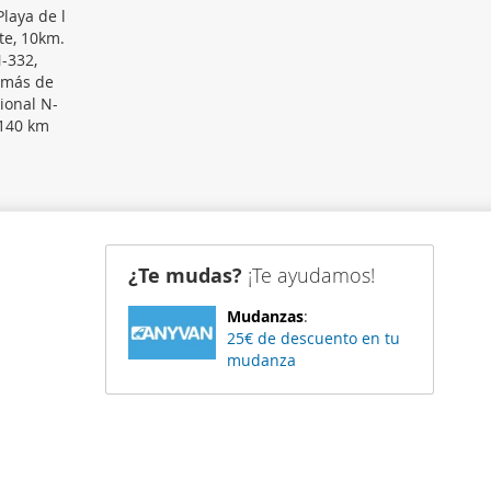
laya de l
te, 10km.
N-332,
demás de
ional N-
 140 km
¿Te mudas?
¡Te ayudamos!
Mudanzas
:
25€ de descuento en tu
mudanza