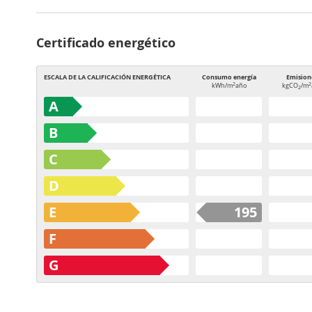
Certificado energético
ESCALA DE LA CALIFICACIÓN ENERGÉTICA
Consumo energía
Emision
2
2
kWh/m
año
kgCO
/m
2
A
B
C
D
E
195
F
G