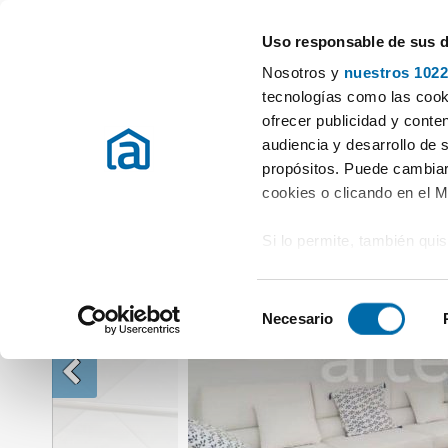
Uso responsable de sus 
Especialistas en pisos en alquiler
Nosotros y
nuestros 1022
Alquiler Pisos Alicante / Alacant
Alquiler Pisos Altea
Alquiler piso 
tecnologías como las cooki
ofrecer publicidad y conte
audiencia y desarrollo de 
propósitos. Puede cambiar
cookies o clicando en el 
Si lo permite, también qui
Recopilar información
metros
S
Identificar su disposi
Necesario
e
digitales)
l
Obtenga más información 
e
preferencias en la
sección
c
en la Declaración de cooki
c