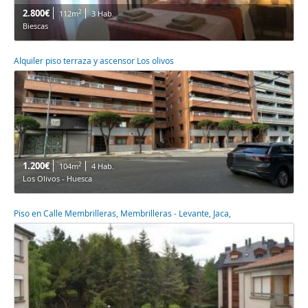
2.800€
2
112m
3 Hab.
Biescas
Alquiler piso terraza y ascensor Los olivos
1.200€
2
104m
4 Hab.
Los Olivos - Huesca
Piso en Calle Membrilleras, Membrilleras - Levante, Jaca,