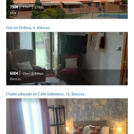
750€
2
77m
2 Hab.
Jaca
Piso en Ordesa, 4, Biescas,
600€
2
49m
1 Hab.
Biescas
Chalet adosado en Calle Edelweiss, 15, Biescas,