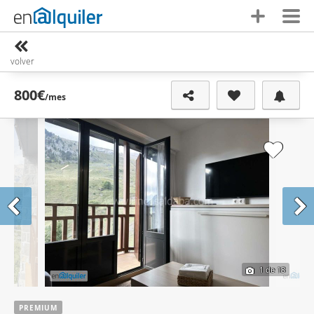
volver
800€
/mes
1
de 18
PREMIUM