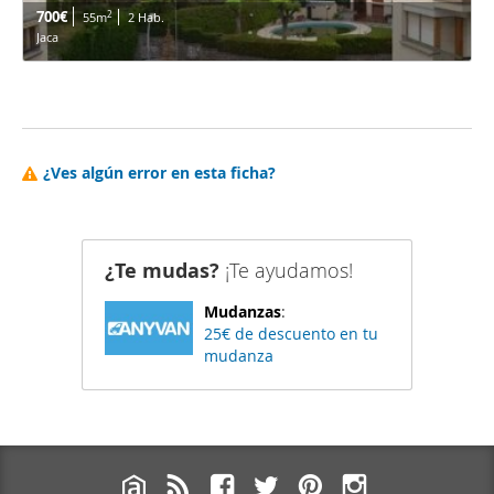
700€
2
55m
2 Hab.
Jaca
¿Ves algún error en esta ficha?
¿Te mudas?
¡Te ayudamos!
Mudanzas
:
25€ de descuento en tu
mudanza