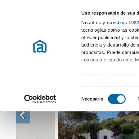
Uso responsable de sus 
Especialistas en pisos en alquiler
Nosotros y
nuestros 1022
Alquiler Lofts Málaga
Alquiler Lofts Fuengirola
Alquiler loft amue
tecnologías como las cooki
ofrecer publicidad y conte
audiencia y desarrollo de 
propósitos. Puede cambiar
cookies o clicando en el 
Si lo permite, también qui
Recopilar información
metros
S
Identificar su disposi
Necesario
e
digitales)
l
Obtenga más información 
e
preferencias en la
sección
c
en la Declaración de cooki
c