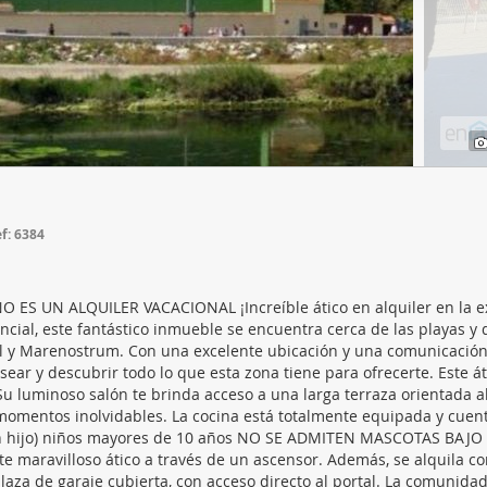
web se usan para personalizar el contenido y los anuncios, ofrec
ar el tráfico. Además, compartimos información sobre el uso que
tners de redes sociales, publicidad y análisis web, quienes pue
ación que les haya proporcionado o que hayan recopilado a parti
vicios.
f: 6384
 ES UN ALQUILER VACACIONAL ¡Increíble ático en alquiler en la e
cial, este fantástico inmueble se encuentra cerca de las playas y 
il y Marenostrum. Con una excelente ubicación y una comunicació
ear y descubrir todo lo que esta zona tiene para ofrecerte. Este át
 Su luminoso salón te brinda acceso a una larga terraza orientada 
 momentos inolvidables. La cocina está totalmente equipada y cuen
y un hijo) niños mayores de 10 años NO SE ADMITEN MASCOTAS BAJO
 maravilloso ático a través de un ascensor. Además, se alquila co
laza de garaje cubierta, con acceso directo al portal. La comunidad