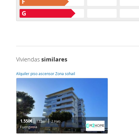
F
G
Viviendas
similares
Alquiler piso ascensor Zona sohail
1.550€
2
132m
2 Hab.
Fuengirola