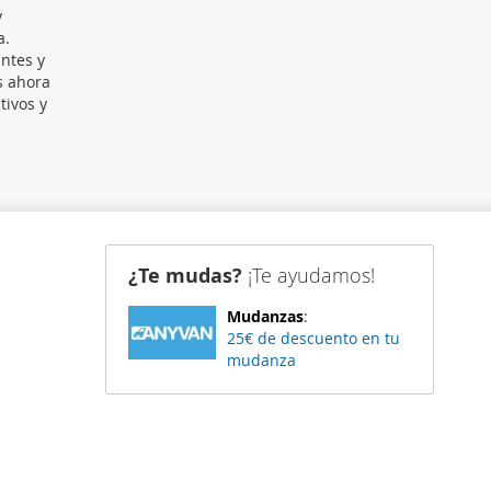
y
a.
ntes y
s ahora
tivos y
¿Te mudas?
¡Te ayudamos!
Mudanzas
:
25€ de descuento en tu
mudanza