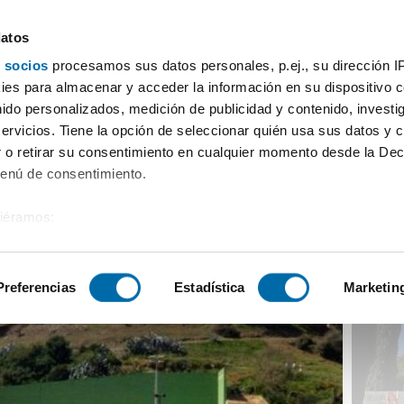
datos
 socios
procesamos sus datos personales, p.ej., su dirección I
blado ascensor Zona sohail
es para almacenar y acceder la información en su dispositivo co
nido personalizados, medición de publicidad y contenido, investi
servicios. Tiene la opción de seleccionar quién usa sus datos y 
 o retirar su consentimiento en cualquier momento desde la Dec
Menú de consentimiento.
siéramos:
 sobre su ubicación geográfica que puede tener una precisión de
tivo analizándolo activamente para buscar características específ
Preferencias
Estadística
Marketin
sobre cómo se procesan sus datos personales y establezca su
 de datos
. Puede cambiar o retirar su consentimiento en cualq
es.