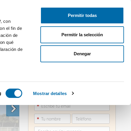
Publica gratis
Inicia sesión
Permitir todas
P, con
n el fin de
Permitir la selección
gación de
con qué
laración de
Denegar
 varios
851 90...
icas (huellas
g
Mostrar detalles
Ver teléfono
s
uier momento