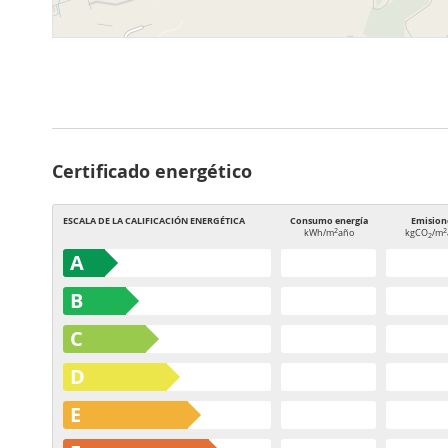
Certificado energético
ESCALA DE LA CALIFICACIÓN ENERGÉTICA
Consumo energía
Emision
2
2
kWh/m
año
kgCO
/m
2
A
B
C
D
E