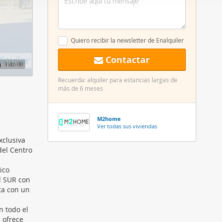
er funciones
 haga del
den
Quiero recibir la newsletter de Enalquiler
r del uso
Contactar
1
de 40
Recuerda: alquiler para estancias largas de
más de 6 meses
M2home
Ver todas sus viviendas
xclusiva
del Centro
n
ico
al SUR con
ta con un
n todo el
 ofrece