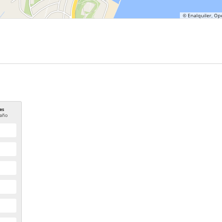
es
año