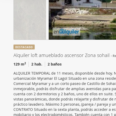
i
Las cookies de este sitio 
ó
de redes sociales y analiz
n
sitio web con nuestros par
d
combinarla con otra inform
e
que haya hecho de sus ser
c
o
n
DESTACADO
s
Alquiler loft amueblado ascensor Zona sohail
Re
e
n
2
129 m
2 hab.
2 baños
t
ALQUILER TEMPORAL de 11 meses, disponible desde hoy. NO
i
urbanización Myramar El Lago! Situado en una zona residen
m
Comercial Myramar y a un corto paseo de Castillo de Soha
i
inmejorable, podrás disfrutar de amplias avenidas para pas
cuenta con 2 dormitorios y 2 baños, uno de ellos en suite.
e
vistas panorámicas, donde podrás relajarte y disfrutar de
n
práctico lavadero. Máximo 3 personas, (pareja / pareja 
t
CONTRATO Situado en la sexta planta, podrás acceder a este
o
mobiliario y los electrodomésticos. También cuenta con 1 p