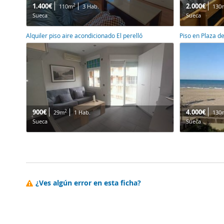
1.400€
2.000€
2
110m
3 Hab.
130
Sueca
Sueca
Alquiler piso aire acondicionado El perelló
Piso en Plaza de
900€
4.000€
2
29m
1 Hab.
130
Sueca
Sueca
¿Ves algún error en esta ficha?