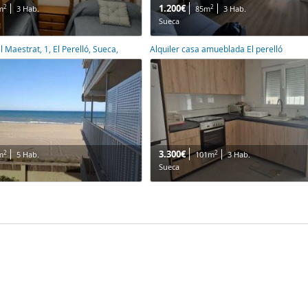
1.200€
2
2
m
3 Hab.
85m
3 Hab.
Sueca
l Maestrat, 1, El Perelló, Sueca,
Alquiler casa amueblada El perelló
3.300€
2
2
m
5 Hab.
101m
3 Hab.
Sueca