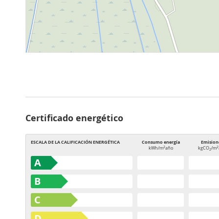
Certificado energético
ESCALA DE LA CALIFICACIÓN ENERGÉTICA
Consumo energía
Emision
2
2
kWh/m
año
kgCO
/m
2
A
B
C
D