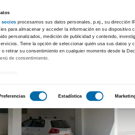
datos
 socios
procesamos sus datos personales, p.ej., su dirección I
casa piscina Bega de mar
es para almacenar y acceder la información en su dispositivo co
nido personalizados, medición de publicidad y contenido, investi
servicios. Tiene la opción de seleccionar quién usa sus datos y 
 o retirar su consentimiento en cualquier momento desde la Dec
Menú de consentimiento.
siéramos:
 sobre su ubicación geográfica que puede tener una precisión de
tivo analizándolo activamente para buscar características específ
Preferencias
Estadística
Marketin
sobre cómo se procesan sus datos personales y establezca su
 de datos
. Puede cambiar o retirar su consentimiento en cualq
es.