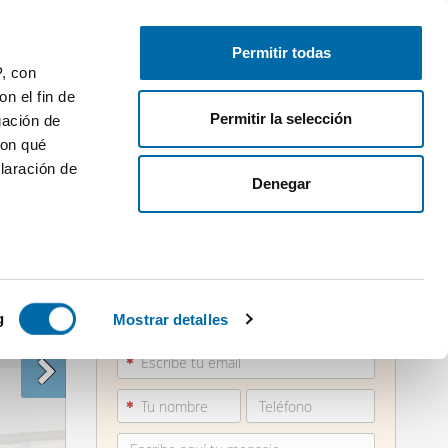
Publica gratis
Inicia sesión
Permitir todas
P, con
n el fin de
Permitir la selección
gación de
con qué
laración de
Denegar
 varios
865 73...
icas (huellas
g
Mostrar detalles
Ver teléfono
s
uier momento