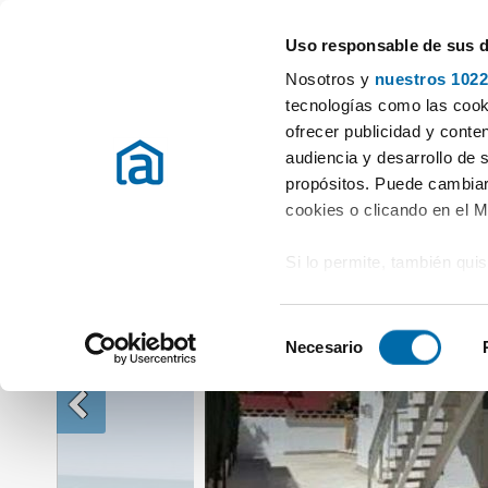
Uso responsable de sus 
Especialistas en pisos en alquiler
Nosotros y
nuestros 1022
Alquiler Casas Valencia / València
Alquiler Casas Sueca
Alquiler 
tecnologías como las cooki
ofrecer publicidad y conte
audiencia y desarrollo de 
propósitos. Puede cambiar
cookies o clicando en el 
Si lo permite, también qui
Recopilar información
metros
S
Identificar su disposi
Necesario
e
digitales)
l
Obtenga más información 
e
preferencias en la
sección
c
en la Declaración de cooki
c