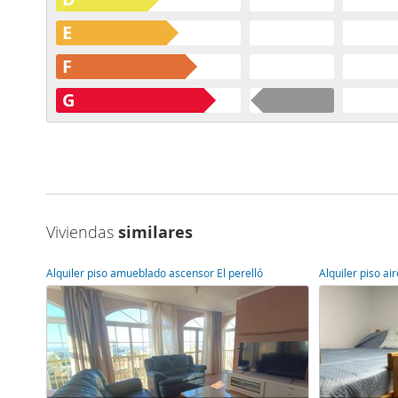
E
F
G
Viviendas
similares
Alquiler piso amueblado ascensor El perelló
Alquiler piso a