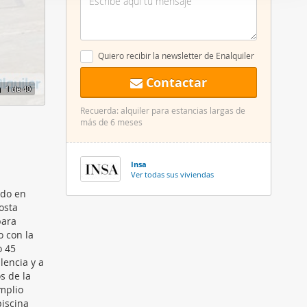
er funciones
 haga del
den
Quiero recibir la newsletter de Enalquiler
r del uso
Contactar
1
de 40
Recuerda: alquiler para estancias largas de
más de 6 meses
Insa
Ver todas sus viviendas
do en
osta
para
o con la
o 45
lencia y a
s de la
mplio
iscina