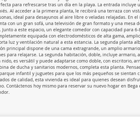
ecta para refrescarse tras un día en la playa. La entrada incluye 
és. Al acceder a la primera planta, le recibirá una terraza con vist
s, ideal para desayunos al aire libre o veladas relajadas. En el i
nta con un gran sofá, una televisión de gran formato y una mesa d
. Junto a este espacio, un elegante comedor con capacidad para 6-
ompletamente equipada con electrodomésticos de alta gama, ampli
a luz y ventilación natural a esta estancia. La segunda planta al
ión principal dispone de una cama extragrande, un amplio armario
es para relajarse. La segunda habitación, doble, incluye armario, a
 nido, es versátil y puede adaptarse como doble, con escritorio, ar
bina de ducha y sanitarios modernos, completa esta planta. Pensa
, parque infantil y juguetes para que los más pequeños se sientan
ados de calidad, esta vivienda es ideal para quienes desean disfrut
rno. Contáctenos hoy mismo para reservar su nuevo hogar en Bega 
ndor.