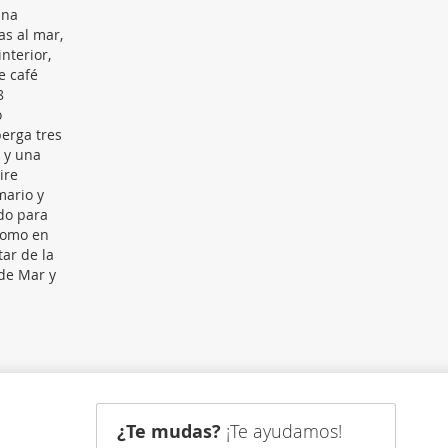
una
as al mar,
nterior,
e café
8
o
berga tres
 y una
ire
mario y
do para
 como en
ar de la
de Mar y
¿Te mudas?
¡Te ayudamos!