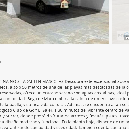
web se usan para personalizar el contenido y los anuncios, ofrec
ar el tráfico. Además, compartimos información sobre el uso que
tners de redes sociales, publicidad y análisis web, quienes pue
ación que les haya proporcionado o que hayan recopilado a parti
vicios.
1
CENA NO SE ADMITEN MASCOTAS Descubra este excepcional adosa
ueca, a solo 50 metros de una de las playas más destacadas de la c
reservadas, ofrece un entorno sereno con aguas cristalinas, ideal 
 la comodidad. Bega de Mar combina la calma de un enclave coster
 la paella, y su rica vida cultural. Además, se encuentra a tan sol
gioso Club de Golf El Saler, a 30 minutos del vibrante centro de Va
 Sucrer, donde podrá disfrutar de arroces y fideuás, platos típico
su diseño moderno y funcional. En la planta baja, dispone de un a
os, garantizando comodidad y seguridad. También cuenta con una p