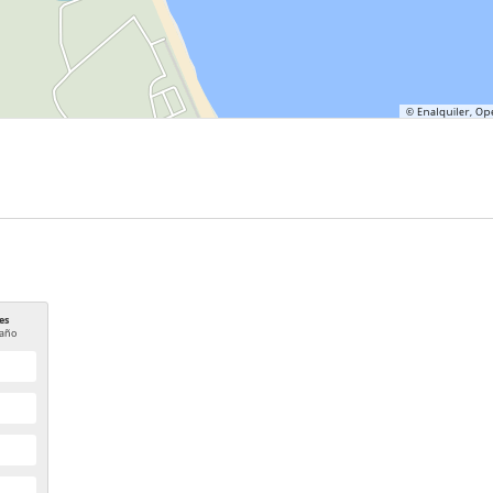
es
año