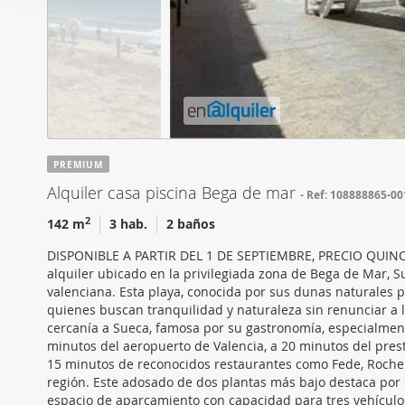
i
Las cookies de este sitio 
ó
de redes sociales y analiz
n
sitio web con nuestros par
d
combinarla con otra inform
e
que haya hecho de sus ser
c
o
n
PREMIUM
s
Alquiler casa piscina Bega de mar
Ref: 108888865-00
e
n
2
142 m
3 hab.
2 baños
t
DISPONIBLE A PARTIR DEL 1 DE SEPTIEMBRE, PRECIO QUIN
i
alquiler ubicado en la privilegiada zona de Bega de Mar, S
m
valenciana. Esta playa, conocida por sus dunas naturales p
i
quienes buscan tranquilidad y naturaleza sin renunciar a
cercanía a Sueca, famosa por su gastronomía, especialmente
e
minutos del aeropuerto de Valencia, a 20 minutos del presti
n
15 minutos de reconocidos restaurantes como Fede, Rocher y
t
región. Este adosado de dos plantas más bajo destaca por 
o
espacio de aparcamiento con capacidad para tres vehícul