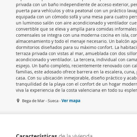
privada con un baño independiente de acceso exterior, perf
puerta para vehículos y otra peatonal con un práctico lavapi
equipada con un cómodo sofá y una mesa para cuatro persona
un luminoso salón con aire acondicionado y ventilador cue
convertible que se eleva y amplía para comidas informales
comensales se integra con una moderna cocina en isla, c
almacenamiento y todo el menaje necesario. Un balcón aport
dormitorios diseñados para su máximo confort. La habitac
terraza privada con vistas al mar, amueblada con dos sillon
acondicionado y ventilador. La tercera, individual con cama
espejo. Un baño completo, recientemente renovado con ca
familias, este adosado ofrece barrera en la escalera, cuna
casa. Con su ubicación inmejorable, diseño práctico y acab
tranquilidad de la playa con el confort de un hogar mode
viva la experiencia de la costa valenciana en todo su esple
Bega de Mar - Sueca -
Ver mapa
Características
de la vivienda