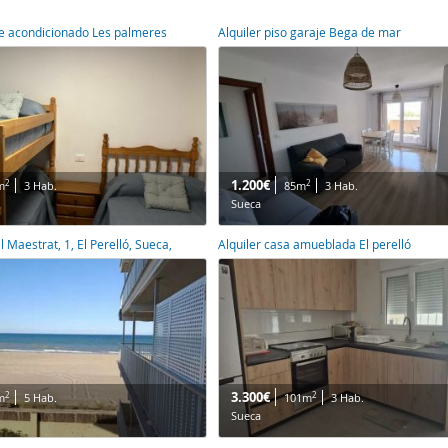
ire acondicionado Les palmeres
Alquiler piso garaje Bega de mar
1.200€
2
2
m
3 Hab.
85m
3 Hab.
Sueca
l Maestrat, 1, El Perelló, Sueca,
Alquiler casa amueblada El perelló
3.300€
2
2
m
5 Hab.
101m
3 Hab.
Sueca