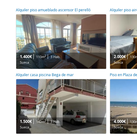
Alquiler piso amueblado ascensor El perelló
Alquiler piso a
1.400€
2.000€
2
110m
3 Hab.
130
Sueca
Sueca
Alquiler casa piscina Bega de mar
Piso en Plaza de
1.500€
4.000€
2
142m
3 Hab.
130
Sueca
Sueca