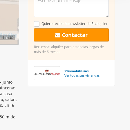
er funciones
 haga del
den
Quiero recibir la newsletter de Enalquiler
r del uso
Contactar
1
de 26
Recuerda: alquiler para estancias largas de
más de 6 meses
21inmobiliarias
Ver todas sus viviendas
 Junio:
quincena:
La casa
a, salón,
. En la
 50 m de