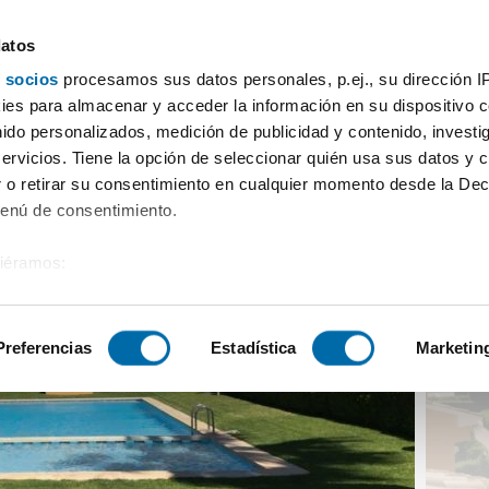
datos
 socios
procesamos sus datos personales, p.ej., su dirección I
casa amueblada garaje El perelló
es para almacenar y acceder la información en su dispositivo co
nido personalizados, medición de publicidad y contenido, investi
servicios. Tiene la opción de seleccionar quién usa sus datos y 
 o retirar su consentimiento en cualquier momento desde la Dec
Menú de consentimiento.
siéramos:
 sobre su ubicación geográfica que puede tener una precisión de
tivo analizándolo activamente para buscar características específ
Preferencias
Estadística
Marketin
sobre cómo se procesan sus datos personales y establezca su
 de datos
. Puede cambiar o retirar su consentimiento en cualq
es.