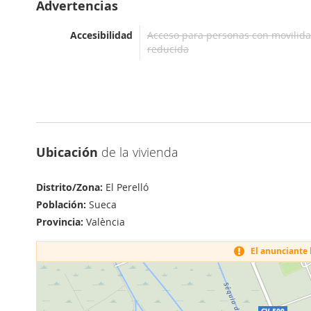
Advertencias
Accesibilidad
Acceso para personas con movilid
reducida
Ubicación
de la vivienda
Distrito/Zona:
El Perelló
Población:
Sueca
Provincia:
València
El anunciante h