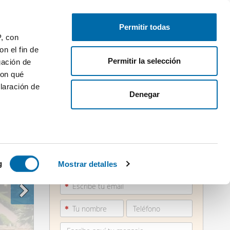
Publica gratis
Inicia sesión
Permitir todas
P, con
n el fin de
Permitir la selección
gación de
con qué
laración de
Denegar
 varios
960 36...
icas (huellas
g
Mostrar detalles
Ver teléfono
s
uier momento