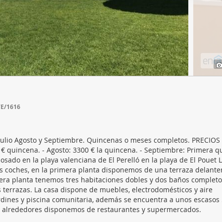
web se usan para personalizar el contenido y los anuncios, ofrec
ar el tráfico. Además, compartimos información sobre el uso que
tners de redes sociales, publicidad y análisis web, quienes pue
ación que les haya proporcionado o que hayan recopilado a parti
vicios.
7E/1616
 Julio Agosto y Septiembre. Quincenas o meses completos. PRECIOS -
00 € quincena. - Agosto: 3300 € la quincena. - Septiembre: Primera 
sado en la playa valenciana de El Perelló en la playa de El Pouet 
 coches, en la primera planta disponemos de una terraza delanter
mera planta tenemos tres habitaciones dobles y dos baños completos
terrazas. La casa dispone de muebles, electrodomésticos y aire
rdines y piscina comunitaria, además se encuentra a unos escasos
os alrededores disponemos de restaurantes y supermercados.