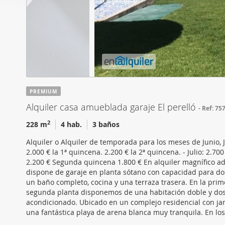
i
Las cookies de este sitio 
ó
de redes sociales y analiz
n
sitio web con nuestros par
d
combinarla con otra inform
e
que haya hecho de sus ser
c
o
n
PREMIUM
s
Alquiler casa amueblada garaje El perelló
Ref: 75
e
n
2
228 m
4 hab.
3 baños
t
Alquiler o Alquiler de temporada para los meses de Junio,
i
2.000 € la 1ª quincena. 2.200 € la 2ª quincena. - Julio: 2.7
m
2.200 € Segunda quincena 1.800 € En alquiler magnífico ado
i
dispone de garaje en planta sótano con capacidad para dos
un baño completo, cocina y una terraza trasera. En la pri
e
segunda planta disponemos de una habitación doble y dos 
n
acondicionado. Ubicado en un complejo residencial con ja
t
una fantástica playa de arena blanca muy tranquila. En l
o