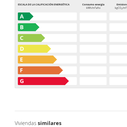
ESCALA DE LA CALIFICACIÓN ENERGÉTICA
Consumo energía
Emision
2
2
kWh/m
año
kgCO
/m
2
A
B
C
D
E
F
G
Viviendas
similares