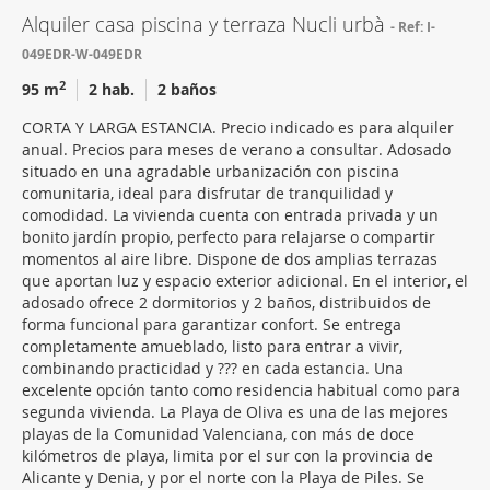
Alquiler casa piscina y terraza Nucli urbà
Ref: I-
049EDR-W-049EDR
2
95 m
2 hab.
2 baños
CORTA Y LARGA ESTANCIA. Precio indicado es para alquiler
anual. Precios para meses de verano a consultar. Adosado
situado en una agradable urbanización con piscina
comunitaria, ideal para disfrutar de tranquilidad y
comodidad. La vivienda cuenta con entrada privada y un
bonito jardín propio, perfecto para relajarse o compartir
momentos al aire libre. Dispone de dos amplias terrazas
que aportan luz y espacio exterior adicional. En el interior, el
adosado ofrece 2 dormitorios y 2 baños, distribuidos de
forma funcional para garantizar confort. Se entrega
completamente amueblado, listo para entrar a vivir,
combinando practicidad y ??? en cada estancia. Una
excelente opción tanto como residencia habitual como para
segunda vivienda. La Playa de Oliva es una de las mejores
playas de la Comunidad Valenciana, con más de doce
kilómetros de playa, limita por el sur con la provincia de
Alicante y Denia, y por el norte con la Playa de Piles. Se