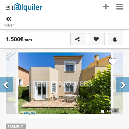
volver
1.500€
/mes
1
de 35
PREMIUM