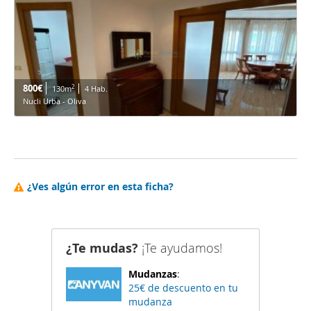
800€
2
130m
4 Hab.
Nucli Urbà - Oliva
¿Ves algún error en esta ficha?
¿Te mudas?
¡Te ayudamos!
Mudanzas
:
25€ de descuento en tu
mudanza