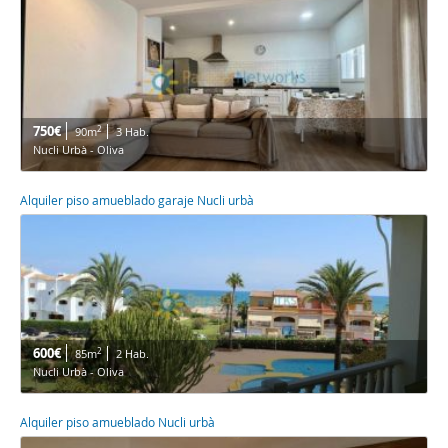
750€
2
90m
3 Hab.
Nucli Urbà - Oliva
Alquiler piso amueblado garaje Nucli urbà
600€
2
85m
2 Hab.
Nucli Urbà - Oliva
Alquiler piso amueblado Nucli urbà