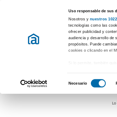
Uso responsable de sus 
Especialistas en pisos en alquiler
Nosotros y
nuestros 1022
tecnologías como las cooki
ofrecer publicidad y conte
audiencia y desarrollo de 
propósitos. Puede cambiar
cookies o clicando en el 
Si lo permite, también qui
Recopilar información
metros
S
Identificar su disposi
Necesario
e
digitales)
l
Obtenga más información 
e
preferencias en la
sección
Lo
c
en la Declaración de cooki
c