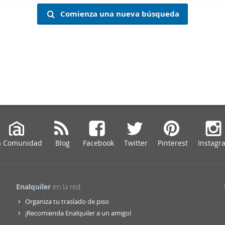
web se usan para personalizar el contenido y los anuncios, ofrec
Comienza una nueva búsqueda
ar el tráfico. Además, compartimos información sobre el uso que
tners de redes sociales, publicidad y análisis web, quienes pue
ación que les haya proporcionado o que hayan recopilado a parti
vicios.
a Comunidad
Blog
Facebook
Twitter
Pinterest
Instagr
Enalquiler
en la red
Organiza tu traslado de piso
¡Recomienda Enalquiler a un amigo!