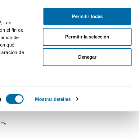
Publica gratis
Inicia sesión
Permitir todas
P, con
n el fin de
Permitir la selección
gación de
con qué
laración de
Denegar
 varios
icas (huellas
g
Mostrar detalles
s
uier momento
es,