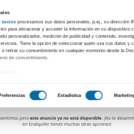
datos
 socios
procesamos sus datos personales, p.ej., su dirección I
es para almacenar y acceder la información en su dispositivo co
nido personalizados, medición de publicidad y contenido, investi
servicios. Tiene la opción de seleccionar quién usa sus datos y 
 o retirar su consentimiento en cualquier momento desde la Dec
Menú de consentimiento.
siéramos:
 sobre su ubicación geográfica que puede tener una precisión de
tivo analizándolo activamente para buscar características específ
Preferencias
Estadística
Marketin
Alguien se te ha adelantado
sobre cómo se procesan sus datos personales y establezca su
 de datos
. Puede cambiar o retirar su consentimiento en cualq
 sentimos pero
este anuncio ya no está disponible
. ¡No te desanim
en Enalquiler tienes muchas otras opciones!
es.