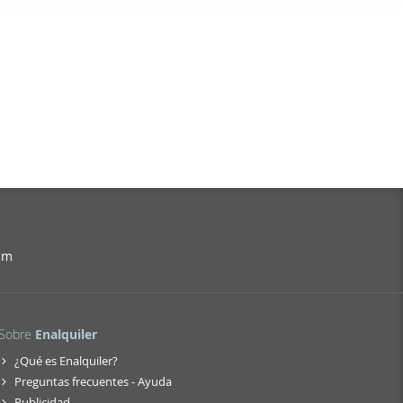
er funciones
 haga del
den
r del uso
am
Sobre
Enalquiler
¿Qué es Enalquiler?
Preguntas frecuentes - Ayuda
Publicidad