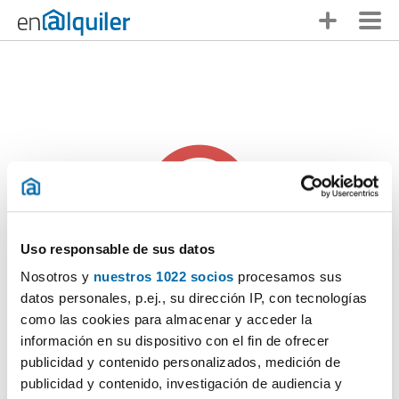
Uso responsable de sus datos
Nosotros y
nuestros 1022 socios
procesamos sus
Alguien se te ha adelantado
datos personales, p.ej., su dirección IP, con tecnologías
como las cookies para almacenar y acceder la
Lo sentimos pero
este anuncio ya no está disponible
. ¡No te
información en su dispositivo con el fin de ofrecer
desanimes, en Enalquiler tienes muchas otras opciones!
publicidad y contenido personalizados, medición de
publicidad y contenido, investigación de audiencia y