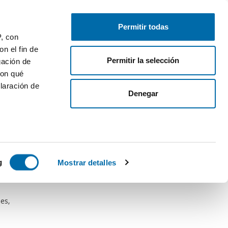
Publica gratis
Inicia sesión
Permitir todas
P, con
n el fin de
Permitir la selección
gación de
con qué
laración de
Denegar
 varios
icas (huellas
g
Mostrar detalles
s
uier momento
es,