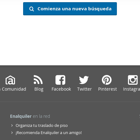
web se usan para personalizar el contenido y los anuncios, ofrec
Comienza una nueva búsqueda
ar el tráfico. Además, compartimos información sobre el uso que
tners de redes sociales, publicidad y análisis web, quienes pue
ación que les haya proporcionado o que hayan recopilado a parti
vicios.
a Comunidad
Blog
Facebook
Twitter
Pinterest
Instagr
Enalquiler
en la red
Organiza tu traslado de piso
¡Recomienda Enalquiler a un amigo!