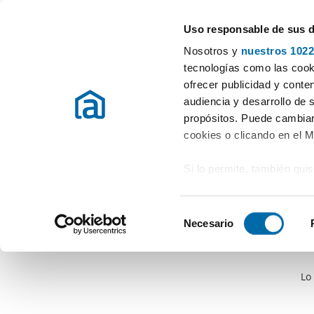
Uso responsable de sus 
Especialistas en pisos en alquiler
Nosotros y
nuestros 1022
tecnologías como las cooki
ofrecer publicidad y conte
audiencia y desarrollo de 
propósitos. Puede cambiar
cookies o clicando en el 
Si lo permite, también qui
Recopilar información
metros
S
Identificar su disposi
Necesario
e
digitales)
l
Obtenga más información 
e
preferencias en la
sección
Lo
c
en la Declaración de cooki
c