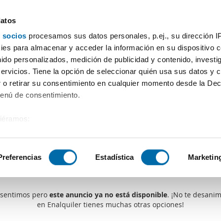
datos
 socios
procesamos sus datos personales, p.ej., su dirección I
es para almacenar y acceder la información en su dispositivo co
nido personalizados, medición de publicidad y contenido, investi
servicios. Tiene la opción de seleccionar quién usa sus datos y 
 o retirar su consentimiento en cualquier momento desde la Dec
Menú de consentimiento.
siéramos:
 sobre su ubicación geográfica que puede tener una precisión de
tivo analizándolo activamente para buscar características específ
Preferencias
Estadística
Marketin
Alguien se te ha adelantado
sobre cómo se procesan sus datos personales y establezca su
 de datos
. Puede cambiar o retirar su consentimiento en cualq
 sentimos pero
este anuncio ya no está disponible
. ¡No te desanim
en Enalquiler tienes muchas otras opciones!
es.