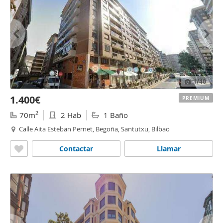
1
/40
1.400€
PREMIUM
2
70m
2 Hab
1 Baño
Calle Aita Esteban Pernet, Begoña, Santutxu, Bilbao
Contactar
Llamar