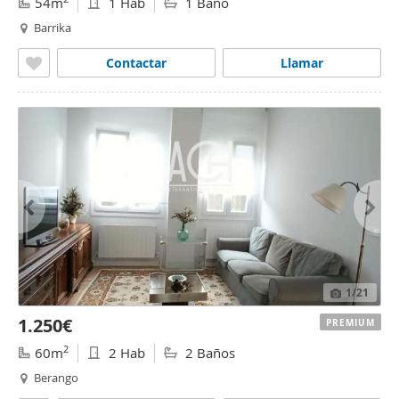
54m
1 Hab
1 Baño
Barrika
Contactar
Llamar
1
/21
1.250€
PREMIUM
2
60m
2 Hab
2 Baños
Berango