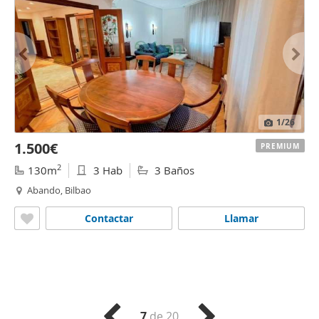
1
/26
1.500€
PREMIUM
2
130m
3 Hab
3 Baños
Abando, Bilbao
Contactar
Llamar
7
de 20