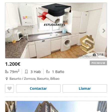
1
/18
1.200€
PREMIUM
2
79m
3 Hab
1 Baño
Basurto / Zorroza, Basurto, Bilbao
Contactar
Llamar