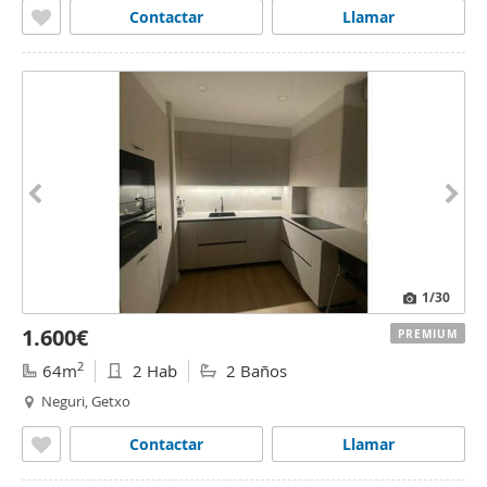
Contactar
Llamar
1
/30
1.600€
PREMIUM
2
64m
2 Hab
2 Baños
Neguri, Getxo
Contactar
Llamar