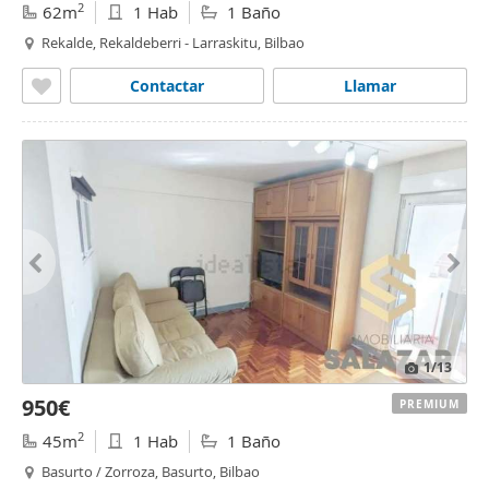
2
62m
1 Hab
1 Baño
Rekalde, Rekaldeberri - Larraskitu, Bilbao
Contactar
Llamar
1
/13
950€
PREMIUM
2
45m
1 Hab
1 Baño
Basurto / Zorroza, Basurto, Bilbao