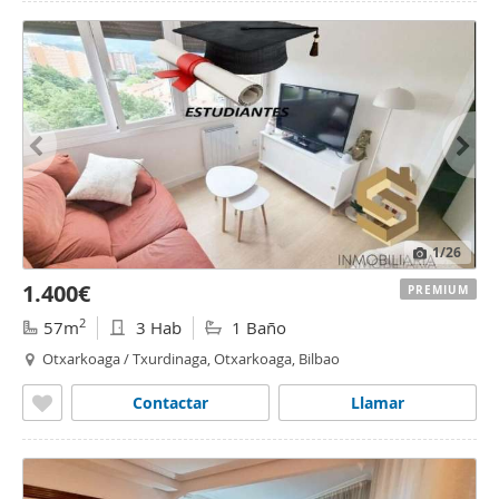
1
/26
1.400€
PREMIUM
2
57m
3 Hab
1 Baño
Otxarkoaga / Txurdinaga, Otxarkoaga, Bilbao
Contactar
Llamar