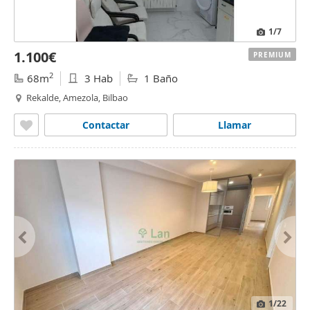
1
/7
1.100€
PREMIUM
2
68m
3 Hab
1 Baño
Rekalde, Amezola, Bilbao
Contactar
Llamar
1
/22