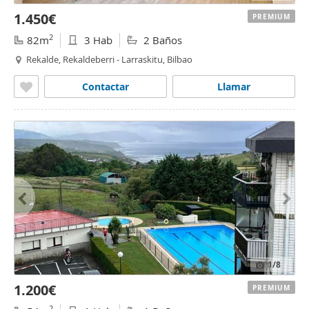
1.450€
PREMIUM
2
82m
3 Hab
2 Baños
Rekalde, Rekaldeberri - Larraskitu, Bilbao
Contactar
Llamar
1
/8
1.200€
PREMIUM
2