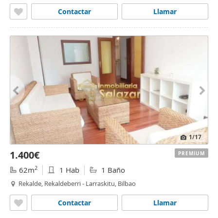
Contactar
Llamar
1
/17
1.400€
PREMIUM
2
62m
1 Hab
1 Baño
Rekalde, Rekaldeberri - Larraskitu, Bilbao
Contactar
Llamar