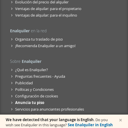
Evolución del precio del alquiler
Ventajas de alquilar: para el propietario
Ventajas de alquilar: para el inquilino
Enalquiler
en la red
Organiza tu traslado de piso
¡Recomienda Enalquiler a un amigo!
Sobre
Enalquiler
¿Qué es Enalquiler?
Preguntas frecuentes - Ayuda
Publicidad
Políticas y Condiciones
Configuración de cookies
Anuncia tu piso
Servicios para anunciantes profesionales
Anuncio de fusión
×
We have detected that your language is English
. Do you
wish see Enalquiler in this language?
See Enalquiler in English