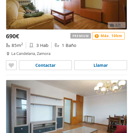
1
/1
690€
Máx. 10km
PREMIUM
2
85m
3 Hab
1 Baño
La Candelaria, Zamora
Contactar
Llamar