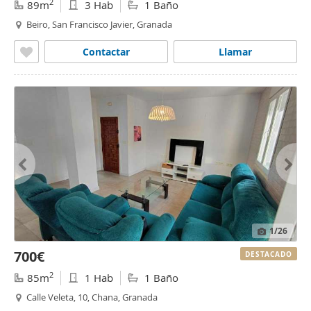
2
89m
3 Hab
1 Baño
Beiro, San Francisco Javier, Granada
Contactar
Llamar
1
/26
700€
DESTACADO
2
85m
1 Hab
1 Baño
Calle Veleta, 10, Chana, Granada