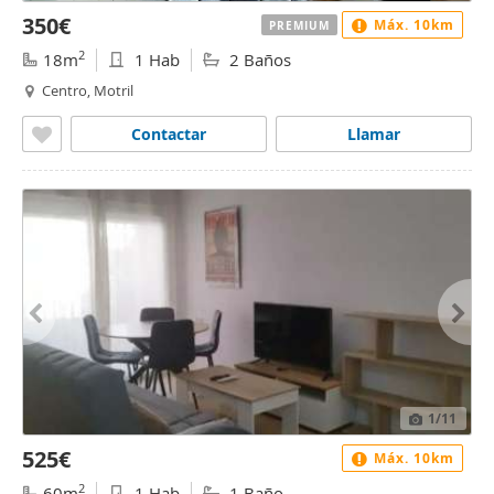
350€
Máx. 10km
PREMIUM
2
18m
1 Hab
2 Baños
Centro, Motril
Contactar
Llamar
1
/11
525€
Máx. 10km
2
60m
1 Hab
1 Baño