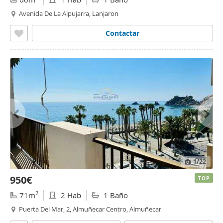
Avenida De La Alpujarra, Lanjaron
Contactar
1
/22
950€
TOP
2
71m
2 Hab
1 Baño
Puerta Del Mar, 2, Almuñecar Centro, Almuñecar