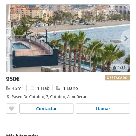
1
/35
950€
DESTACADO
2
45m
1 Hab
1 Baño
Paseo De Cotobro, 7, Cotobro, Almuñecar
Contactar
Llamar
Más búsquedas...