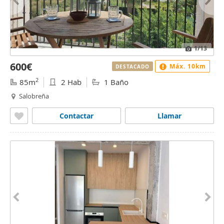
1
/13
600€
Máx. 10km
DESTACADO
2
85m
2 Hab
1 Baño
Salobreña
Contactar
Llamar