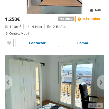
1
/40
1.250€
Máx. 10km
PREMIUM
2
110m
4 Hab
2 Baños
Centro, Motril
Contactar
Llamar
1
/15