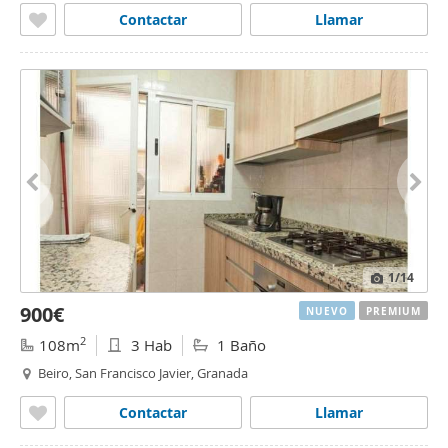
Contactar
Llamar
1
/14
900€
NUEVO
PREMIUM
2
108m
3 Hab
1 Baño
Beiro, San Francisco Javier, Granada
Contactar
Llamar