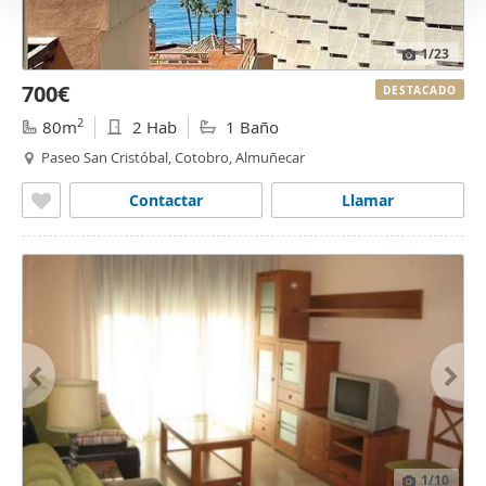
1
/23
700€
DESTACADO
2
80m
2 Hab
1 Baño
Paseo San Cristóbal, Cotobro, Almuñecar
Contactar
Llamar
1
/10