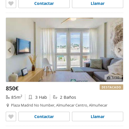
Contactar
Llamar
1
/30
850€
DESTACADO
2
85m
3 Hab
2 Baños
Plaza Madrid No Number, Almuñecar Centro, Almuñecar
Contactar
Llamar