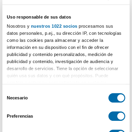
Uso responsable de sus datos
Nosotros y
nuestros 1022 socios
procesamos sus
datos personales, p.ej., su dirección IP, con tecnologías
como las cookies para almacenar y acceder la
1
/14
información en su dispositivo con el fin de ofrecer
publicidad y contenido personalizados, medición de
850€
DESTACADO
publicidad y contenido, investigación de audiencia y
2
100m
1 Hab
1 Baño
desarrollo de servicios. Tiene la opción de seleccionar
La Herradura, Almuñecar
quién usa sus datos y con qué propósitos. Puede
cambiar o retirar su consentimiento en cualquier
Contactar
Llamar
momento desde la Declaración de cookies o clicando en
S
el Menú de consentimiento.
Necesario
e
l
Si lo permite, también quisiéramos:
e
Preferencias
Recopilar información sobre su ubicación geográfica
c
que puede tener una precisión de varios metros
c