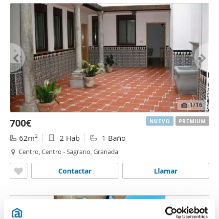
1
/16
700€
NUEVO
PREMIUM
2
62m
2 Hab
1 Baño
Centro, Centro - Sagrario, Granada
Contactar
Llamar