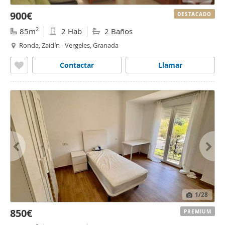
900€
DESTACADO
2
85m
2 Hab
2 Baños
Ronda, Zaidín - Vergeles, Granada
Contactar
Llamar
1
/28
850€
PREMIUM