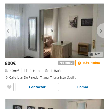
1
/21
800€
Máx. 10km
PREMIUM
2
40m
1 Hab
1 Baño
Calle Juan De Pineda, Triana, Triana Este, Sevilla
Contactar
Llamar