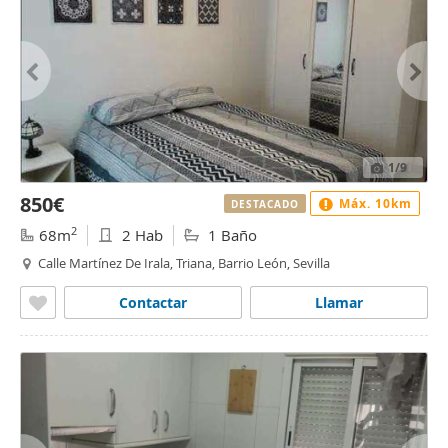
1
/9
850€
Máx. 10km
DESTACADO
2
68m
2 Hab
1 Baño
Calle Martínez De Irala, Triana, Barrio León, Sevilla
Contactar
Llamar