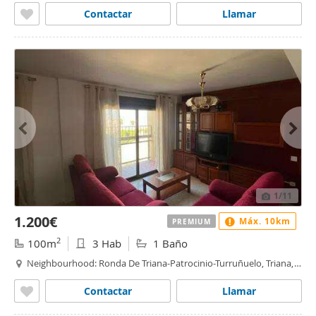
Contactar
Llamar
1
/11
1.200€
Máx. 10km
PREMIUM
2
100m
3 Hab
1 Baño
Neighbourhood: Ronda De Triana-Patrocinio-Turruñuelo, Triana,
Barrio León, Sevilla
Contactar
Llamar