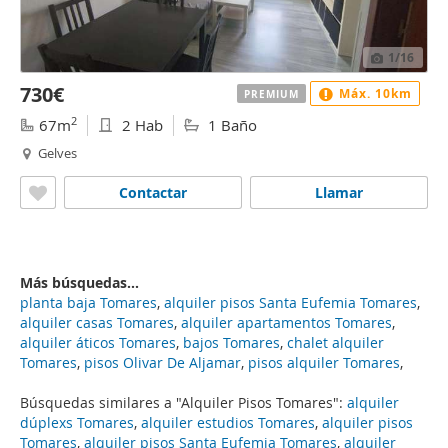
1
/16
730€
Máx. 10km
PREMIUM
2
67m
2 Hab
1 Baño
Gelves
Contactar
Llamar
Más búsquedas...
planta baja Tomares
,
alquiler pisos Santa Eufemia Tomares
,
alquiler casas Tomares
,
alquiler apartamentos Tomares
,
alquiler áticos Tomares
,
bajos Tomares
,
chalet alquiler
Tomares
,
pisos Olivar De Aljamar
,
pisos alquiler Tomares
,
Búsquedas similares a "Alquiler Pisos Tomares":
alquiler
dúplexs Tomares
,
alquiler estudios Tomares
,
alquiler pisos
Tomares
,
alquiler pisos Santa Eufemia Tomares
,
alquiler