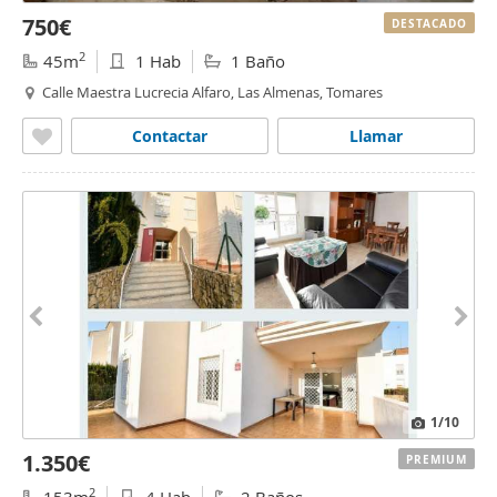
750€
DESTACADO
2
45m
1 Hab
1 Baño
Calle Maestra Lucrecia Alfaro, Las Almenas, Tomares
Contactar
Llamar
1
/10
1.350€
PREMIUM
2