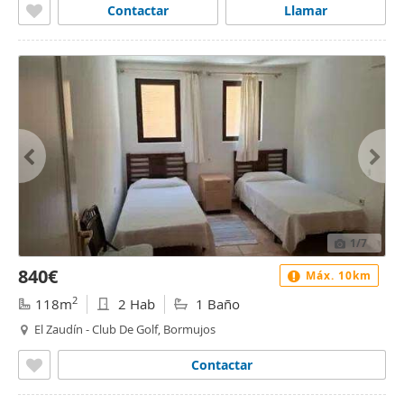
Contactar
Llamar
1
/7
840€
Máx. 10km
2
118m
2 Hab
1 Baño
El Zaudín - Club De Golf, Bormujos
Contactar