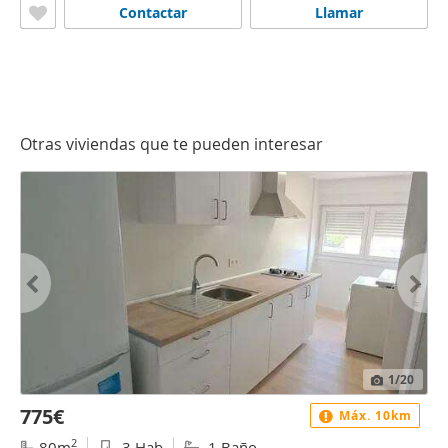
Contactar
Llamar
Otras viviendas que te pueden interesar
1
/20
775€
Máx. 10km
2
80m
3 Hab
1 Baño