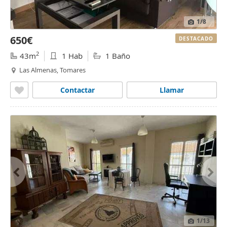
1
/8
650€
DESTACADO
2
43m
1 Hab
1 Baño
Las Almenas, Tomares
Contactar
Llamar
1
/13