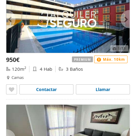
1
/19
950€
Máx. 10km
PREMIUM
2
120m
4 Hab
3 Baños
Camas
Contactar
Llamar