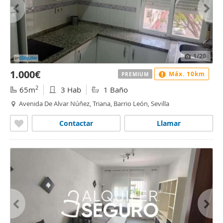
1
/20
1.000€
Máx. 10km
PREMIUM
2
65m
3 Hab
1 Baño
Avenida De Alvar Núñez, Triana, Barrio León, Sevilla
Contactar
Llamar