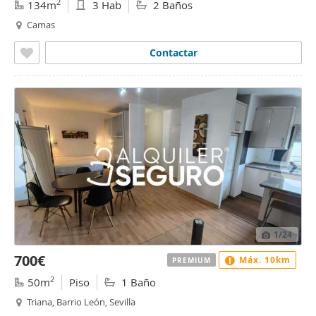
2
134m
3 Hab
2 Baños
Camas
Contactar
1
/24
700€
Máx. 10km
PREMIUM
2
50m
Piso
1 Baño
Triana, Barrio León, Sevilla