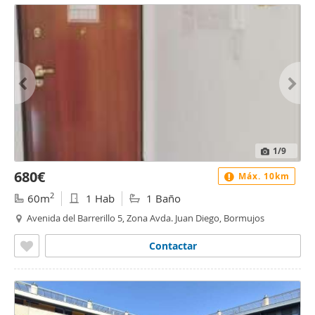
1
/9
680€
Máx. 10km
2
60m
1 Hab
1 Baño
Avenida del Barrerillo 5, Zona Avda. Juan Diego, Bormujos
Contactar