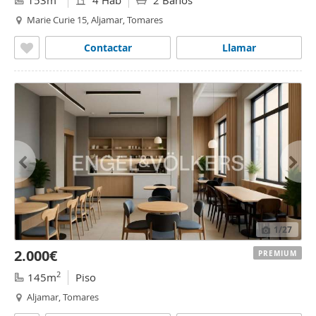
153m
4 Hab
2 Baños
Marie Curie 15, Aljamar, Tomares
Contactar
Llamar
1
/27
2.000€
PREMIUM
2
145m
Piso
Aljamar, Tomares