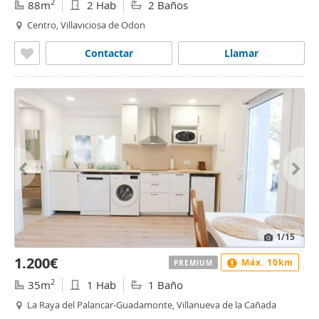
2
88m
2 Hab
2 Baños
Centro, Villaviciosa de Odon
Contactar
Llamar
1
/15
1.200€
Máx. 10km
PREMIUM
2
35m
1 Hab
1 Baño
La Raya del Palancar-Guadamonte, Villanueva de la Cañada