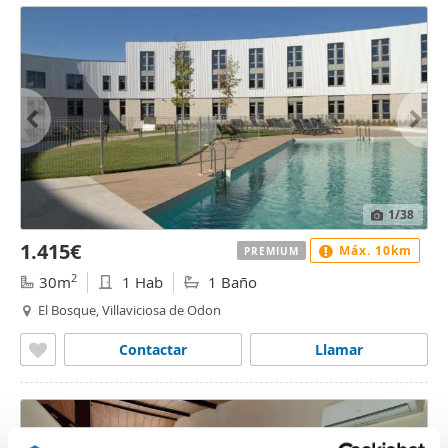
1
/38
1.415€
Máx. 10km
PREMIUM
2
30m
1 Hab
1 Baño
El Bosque, Villaviciosa de Odon
Contactar
Llamar