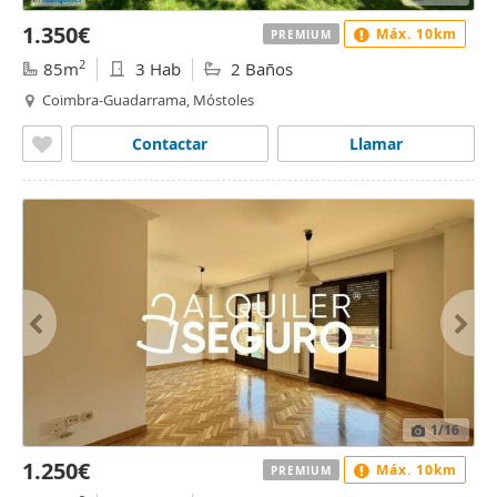
1.350€
Máx. 10km
PREMIUM
2
85m
3 Hab
2 Baños
Coimbra-Guadarrama, Móstoles
Contactar
Llamar
1
/16
1.250€
Máx. 10km
PREMIUM