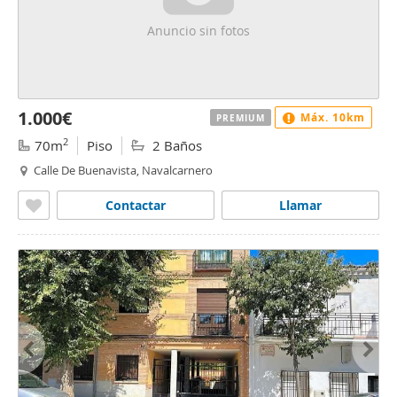
Anuncio sin fotos
1.000€
Máx. 10km
PREMIUM
2
70m
Piso
2 Baños
Calle De Buenavista, Navalcarnero
Contactar
Llamar