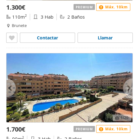
1.300€
Máx. 10km
PREMIUM
2
110m
3 Hab
2 Baños
Brunete
Contactar
Llamar
1
/20
1.700€
Máx. 10km
PREMIUM
2
90m
3 Hab
2 Baños