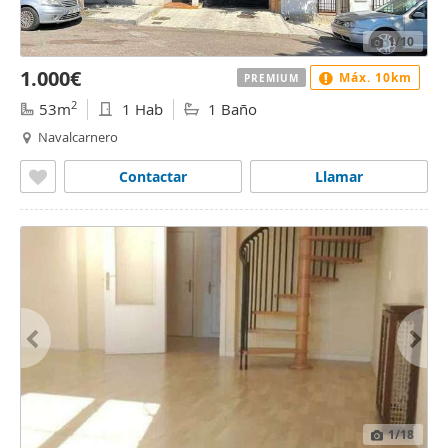
1
/10
1.000€
Máx. 10km
PREMIUM
2
53m
1 Hab
1 Baño
Navalcarnero
Contactar
Llamar
1
/18