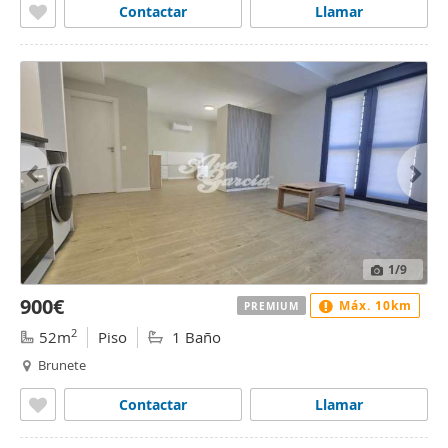
Contactar
Llamar
1
/9
900€
Máx. 10km
PREMIUM
2
52m
Piso
1 Baño
Brunete
Contactar
Llamar