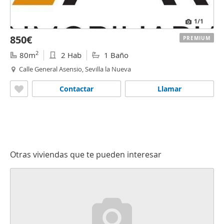
1
/1
850€
PREMIUM
2
80m
2 Hab
1 Baño
Calle General Asensio, Sevilla la Nueva
Contactar
Llamar
Otras viviendas que te pueden interesar