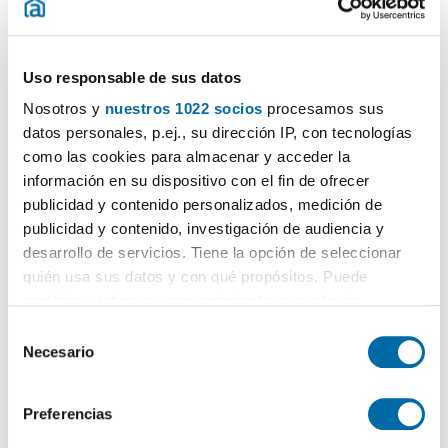
Uso responsable de sus datos
Nosotros y
nuestros 1022 socios
procesamos sus
datos personales, p.ej., su dirección IP, con tecnologías
como las cookies para almacenar y acceder la
1
/13
información en su dispositivo con el fin de ofrecer
1.500€
Máx. 10km
PREMIUM
publicidad y contenido personalizados, medición de
2
70m
2 Hab
1 Baño
publicidad y contenido, investigación de audiencia y
desarrollo de servicios. Tiene la opción de seleccionar
El Bosque, Villaviciosa de Odon
quién usa sus datos y con qué propósitos. Puede
Contactar
Llamar
cambiar o retirar su consentimiento en cualquier
momento desde la Declaración de cookies o clicando en
S
el Menú de consentimiento.
Necesario
e
l
Si lo permite, también quisiéramos:
e
Preferencias
Recopilar información sobre su ubicación geográfica
c