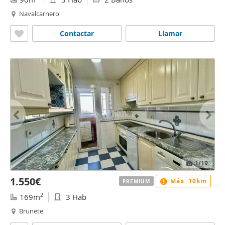
Navalcarnero
Contactar
Llamar
1
/19
1.550€
Máx. 10km
PREMIUM
2
169m
3 Hab
Brunete