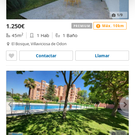
o
1
/9
1.250€
Máx. 10km
PREMIUM
2
45m
1 Hab
1 Baño
El Bosque, Villaviciosa de Odon
Contactar
Llamar
1
/40