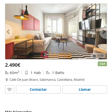
1
/30
2.490€
TOP
2
60m
1 Hab
1 Baño
Calle De Juan Bravo, Salamanca, Castellana, Madrid
Contactar
Llamar
Más búsquedas...