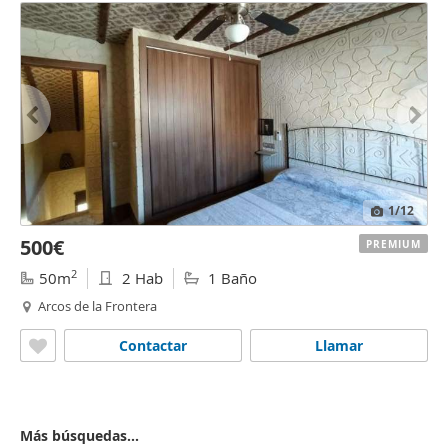
1
/12
500€
PREMIUM
2
50m
2 Hab
1 Baño
Arcos de la Frontera
Contactar
Llamar
Más búsquedas...