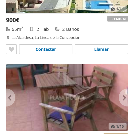
1
/1
900€
PREMIUM
2
65m
2 Hab
2 Baños
La Alcaidesa, La Linea de la Concepcion
Contactar
Llamar
1
/15