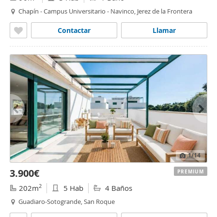
Chapín - Campus Universitario - Navinco, Jerez de la Frontera
Contactar
Llamar
1
/14
3.900€
PREMIUM
2
202m
5 Hab
4 Baños
Guadiaro-Sotogrande, San Roque