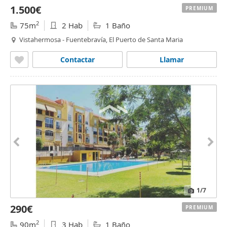
1.500€
PREMIUM
2
75m
2 Hab
1 Baño
Vistahermosa - Fuentebravía, El Puerto de Santa Maria
Contactar
Llamar
1
/7
290€
PREMIUM
2
90m
3 Hab
1 Baño