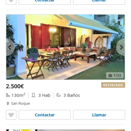
1
/23
2.500€
DESTACADO
2
130m
3 Hab
3 Baños
San Roque
Contactar
Llamar