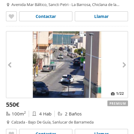
Avenida Mar Báltico, Sancti Petri - La Barrosa, Chiclana de la
Frontera
Contactar
Llamar
1
/22
550€
PREMIUM
2
100m
4 Hab
2 Baños
Calzada - Bajo De Guía, Sanlucar de Barrameda
Contactar
Llamar