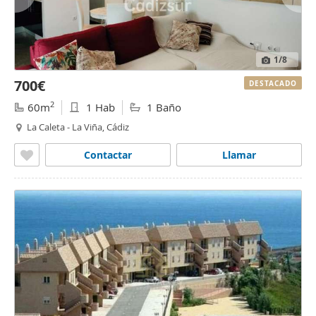
1
/8
700€
DESTACADO
2
60m
1 Hab
1 Baño
La Caleta - La Viña, Cádiz
Contactar
Llamar