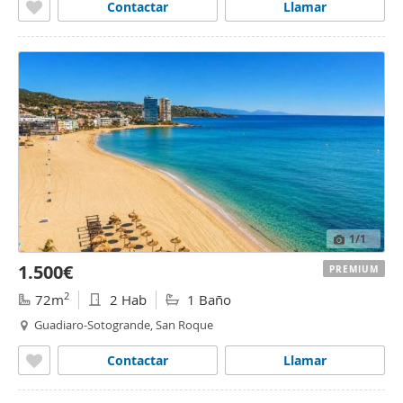
Contactar
Llamar
1
/1
1.500€
PREMIUM
2
72m
2 Hab
1 Baño
Guadiaro-Sotogrande, San Roque
Contactar
Llamar