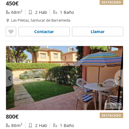
450€
DESTACADO
2
68m
2 Hab
1 Baño
Las Piletas, Sanlucar de Barrameda
Contactar
Llamar
1
/29
800€
DESTACADO
2
86m
2 Hab
1 Baño