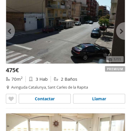
1
/11
475€
PREMIUM
2
70m
3 Hab
2 Baños
Avinguda Catalunya, Sant Carles de la Rapita
Contactar
Llamar