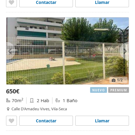
Contactar
Llamar
1
/2
650€
NUEVO
PREMIUM
2
70m
2 Hab
1 Baño
Calle D'Amadeu Vives, Vila-Seca
Contactar
Llamar