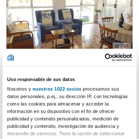
1
/21
475€
PREMIUM
2
77m
2 Hab
1 Baño
Avinguda Catalunya, Sant Carles de la Rapita
Uso responsable de sus datos
Contactar
Llamar
Nosotros y
nuestros 1022 socios
procesamos sus
datos personales, p.ej., su dirección IP, con tecnologías
como las cookies para almacenar y acceder la
información en su dispositivo con el fin de ofrecer
publicidad y contenido personalizados, medición de
publicidad y contenido, investigación de audiencia y
desarrollo de servicios. Tiene la opción de seleccionar