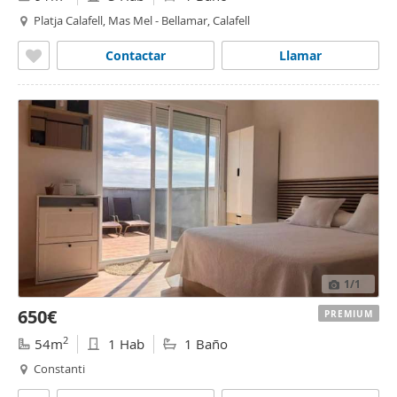
Platja Calafell, Mas Mel - Bellamar, Calafell
Contactar
Llamar
1
/1
650€
PREMIUM
2
54m
1 Hab
1 Baño
Constanti