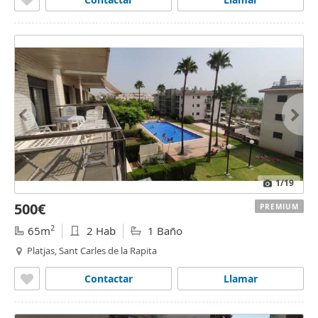
1
/19
500€
PREMIUM
2
65m
2 Hab
1 Baño
Platjas, Sant Carles de la Rapita
Contactar
Llamar