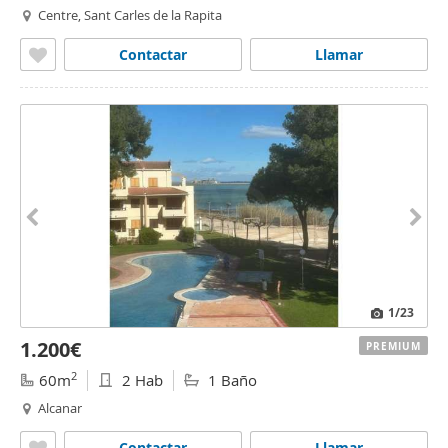
Centre, Sant Carles de la Rapita
Contactar
Llamar
1
/23
1.200€
PREMIUM
2
60m
2 Hab
1 Baño
Alcanar
Contactar
Llamar