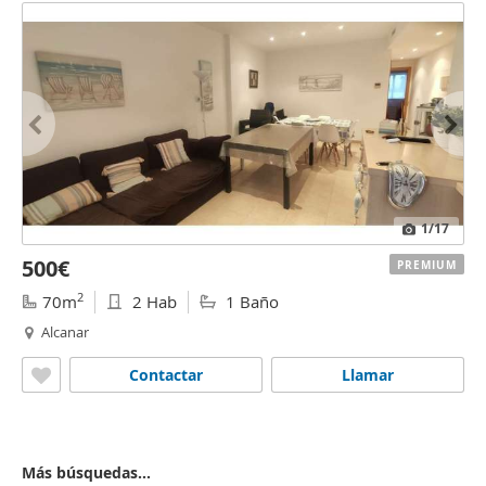
1
/17
500€
PREMIUM
2
70m
2 Hab
1 Baño
Alcanar
Contactar
Llamar
Más búsquedas...