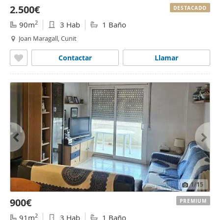
2.500€
DESTACADO
2
90m
3 Hab
1 Baño
Joan Maragall, Cunit
Contactar
Llamar
1
/15
900€
PREMIUM
2
91m
3 Hab
1 Baño