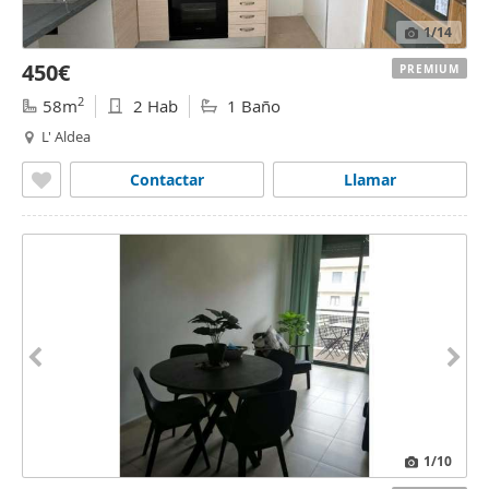
1
/14
450€
PREMIUM
2
58m
2 Hab
1 Baño
L' Aldea
Contactar
Llamar
1
/10