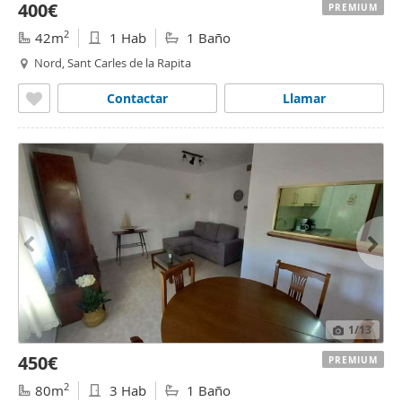
400€
PREMIUM
2
42m
1 Hab
1 Baño
Nord, Sant Carles de la Rapita
Contactar
Llamar
1
/13
450€
PREMIUM
2
80m
3 Hab
1 Baño