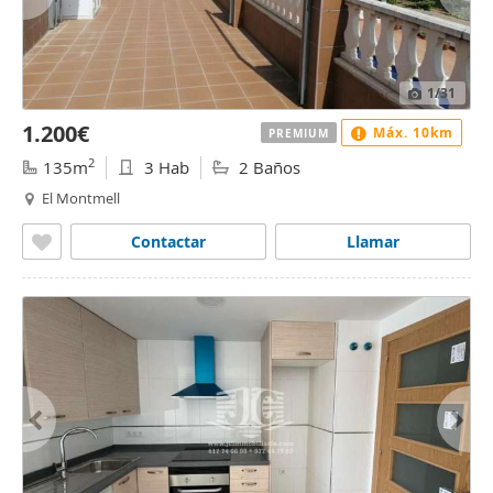
1
/31
1.200€
Máx. 10km
PREMIUM
2
135m
3 Hab
2 Baños
El Montmell
Contactar
Llamar