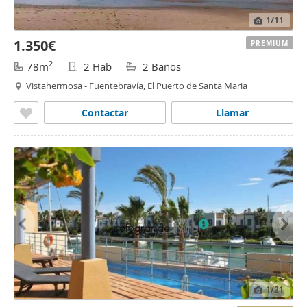
1
/11
1.350€
PREMIUM
2
78m
2 Hab
2 Baños
Vistahermosa - Fuentebravía, El Puerto de Santa Maria
Contactar
Llamar
1
/21