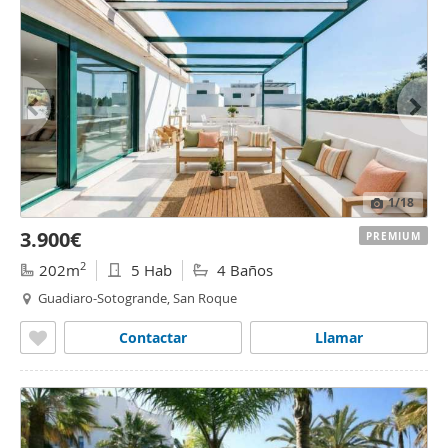
1
/18
3.900€
PREMIUM
2
202m
5 Hab
4 Baños
Guadiaro-Sotogrande, San Roque
Contactar
Llamar