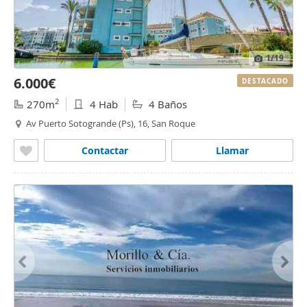
1
/19
6.000€
DESTACADO
2
270m
4 Hab
4 Baños
Av Puerto Sotogrande (Ps), 16, San Roque
Contactar
Llamar