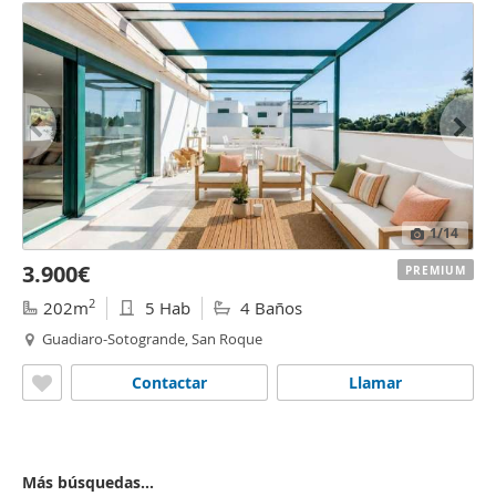
1
/14
3.900€
PREMIUM
2
202m
5 Hab
4 Baños
Guadiaro-Sotogrande, San Roque
Contactar
Llamar
Más búsquedas...