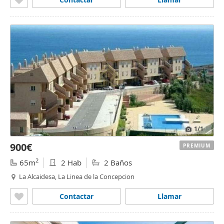
1
/1
900€
PREMIUM
2
65m
2 Hab
2 Baños
La Alcaidesa, La Linea de la Concepcion
Contactar
Llamar