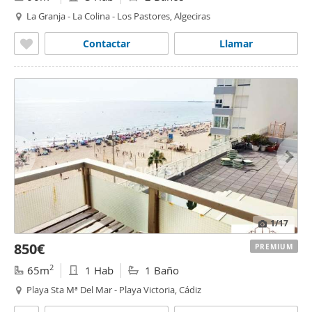
La Granja - La Colina - Los Pastores, Algeciras
Contactar
Llamar
1
/17
850€
PREMIUM
2
65m
1 Hab
1 Baño
Playa Sta Mª Del Mar - Playa Victoria, Cádiz