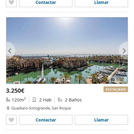
Contactar
Llamar
1
/32
3.250€
DESTACADO
2
120m
2 Hab
2 Baños
Guadiaro-Sotogrande, San Roque
Contactar
Llamar