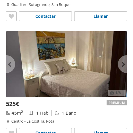
Guadiaro-Sotogrande, San Roque
Contactar
Llamar
1
/8
525€
PREMIUM
2
45m
1 Hab
1 Baño
Centro - La Costilla, Rota
Contactar
Llamar