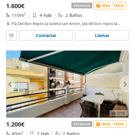
1.600€
Máx. 10km
PREMIUM
2
110m
4 Hab
2 Baños
Plà Del Bon Repós-la Goleta-san Antón, plà del bon repos-la
goleta, Alacant / Alicante
Contactar
Llamar
1
/16
1.200€
Máx. 10km
PREMIUM
2
80m
2 Hab
2 Baños