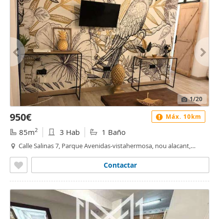
1
/20
950€
Máx. 10km
2
85m
3 Hab
1 Baño
Calle Salinas 7, Parque Avenidas-vistahermosa, nou alacant,
Alacant / Alicante
Contactar