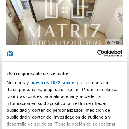
1
/15
1.100€
Máx. 10km
DESTACADO
2
75m
3 Hab
1 Baño
Calle Alonso Cano, Plà Del Bon Repós-la Goleta-san Antón, plà del
Uso responsable de sus datos
bon repos-la goleta, Alacant / Alicante
Contactar
Llamar
Nosotros y
nuestros 1022 socios
procesamos sus
datos personales, p.ej., su dirección IP, con tecnologías
como las cookies para almacenar y acceder la
información en su dispositivo con el fin de ofrecer
publicidad y contenido personalizados, medición de
publicidad y contenido, investigación de audiencia y
desarrollo de servicios. Tiene la opción de seleccionar