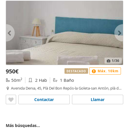
1
/36
950€
Máx. 10km
DESTACADO
2
50m
2 Hab
1 Baño
Avenida Denia, 45, Plà Del Bon Repós-la Goleta-san Antón, plà del
bon repos-la goleta, Alacant / Alicante
Contactar
Llamar
Más búsquedas...