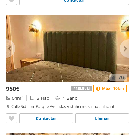
1
/36
950€
Máx. 10km
PREMIUM
2
64m
3 Hab
1 Baño
Calle Sidi-Ifni, Parque Avenidas-vistahermosa, nou alacant,
Alacant / Alicante
Contactar
Llamar