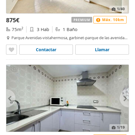
1
/40
875€
Máx. 10km
PREMIUM
2
75m
3 Hab
1 Baño
Parque Avenidas-vistahermosa, garbinet-parque de las avenidas,
Alacant / Alicante
Contactar
Llamar
1
/19