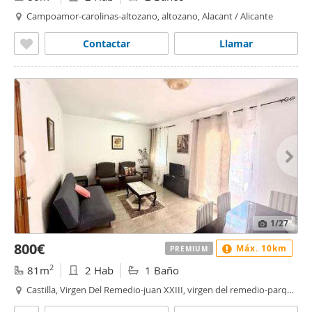
Campoamor-carolinas-altozano, altozano, Alacant / Alicante
Contactar
Llamar
1
/27
800€
Máx. 10km
PREMIUM
2
81m
2 Hab
1 Baño
Castilla, Virgen Del Remedio-juan XXIII, virgen del remedio-parque
lo morant, Alacant / Alicante