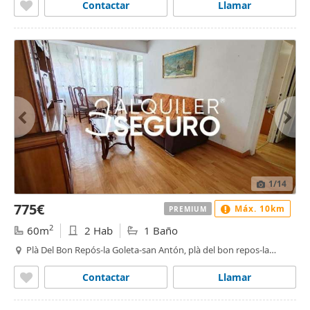
Contactar
Llamar
1
/14
775€
Máx. 10km
PREMIUM
2
60m
2 Hab
1 Baño
Plà Del Bon Repós-la Goleta-san Antón, plà del bon repos-la
goleta, Alacant / Alicante
Contactar
Llamar