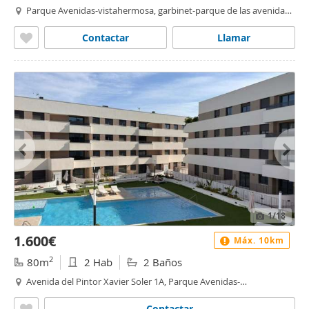
Parque Avenidas-vistahermosa, garbinet-parque de las avenidas,
Alacant / Alicante
Contactar
Llamar
1
/18
1.600€
Máx. 10km
2
80m
2 Hab
2 Baños
Avenida del Pintor Xavier Soler 1A, Parque Avenidas-
vistahermosa, Alacant / Alicante
Contactar