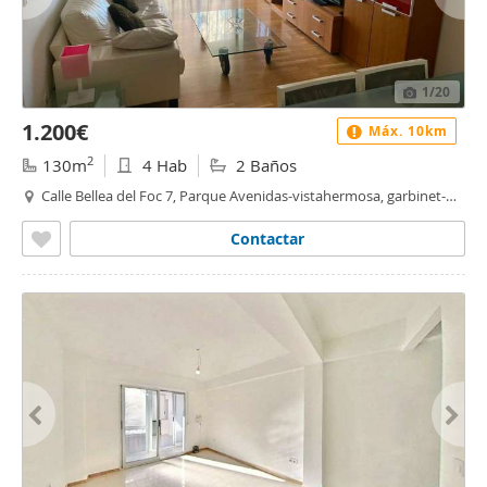
1
/20
1.200€
Máx. 10km
2
130m
4 Hab
2 Baños
Calle Bellea del Foc 7, Parque Avenidas-vistahermosa, garbinet-
parque de las avenidas, Alacant / Alicante
Contactar