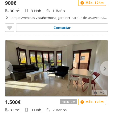
900€
Máx. 10km
2
90m
3 Hab
1 Baño
Parque Avenidas-vistahermosa, garbinet-parque de las avenidas,
Alacant / Alicante
Contactar
1
/40
1.500€
Máx. 10km
PREMIUM
2
92m
3 Hab
2 Baños