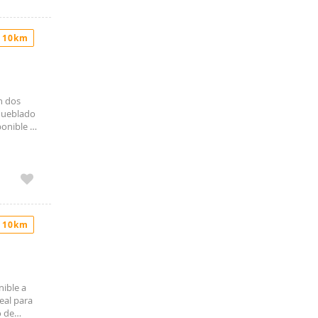
 10km
n dos
amueblado
ponible a
 10km
nible a
eal para
o de