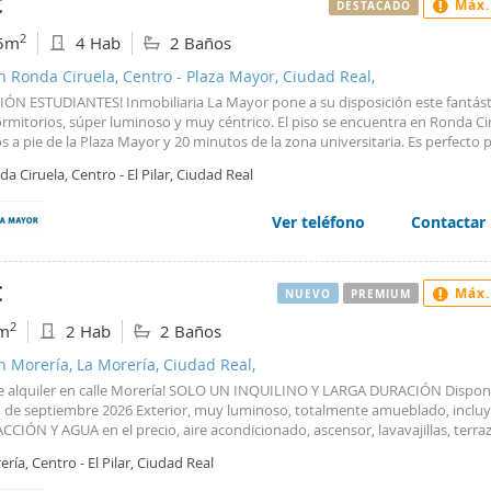
€
Máx.
DESTACADO
nidad: haz realidad tus sueños viviendo aquí donde cada rincón tiene su en
iso no solo será un lugar donde habitarás sino también crearás recuerdos
2
5m
4 Hab
2 Baños
ables. Lo que más amo de mi casa es con quien la comparto. Compártela co
os.
n Ronda Ciruela, Centro - Plaza Mayor, Ciudad Real,
IÓN ESTUDIANTES! Inmobiliaria La Mayor pone a su disposición este fantást
rmitorios, súper luminoso y muy céntrico. El piso se encuentra en Ronda Cir
 a pie de la Plaza Mayor y 20 minutos de la zona universitaria. Es perfecto 
ntes de enfermería, medicina, y demás estudios relacionados con la salud, 
a Ciruela, Centro - El Pilar, Ciudad Real
ra a mitad de camino entre el Hospital General y la facultad. Lo más impor
: * Calefacción * Agua No incluye: *Electricidad *Wifi ¿Te interesa? No dudes
ar una cita con nuestra inmobiliaria.
Ver teléfono
Contactar
€
Máx.
NUEVO
PREMIUM
2
m
2 Hab
2 Baños
n Morería, La Morería, Ciudad Real,
de alquiler en calle Morería! SOLO UN INQUILINO Y LARGA DURACIÓN Disponi
 1 de septiembre 2026 Exterior, muy luminoso, totalmente amueblado, inclu
CIÓN Y AGUA en el precio, aire acondicionado, ascensor, lavavajillas, terraz
 tendedero. Solo trabajadores y una sola persona. Posibilidad de plaza de g
ría, Centro - El Pilar, Ciudad Real
Real. Te lo enseñamos en Inmobiliaria La Mayor, estamos en la plaza del ayu
del reloj Carillón.