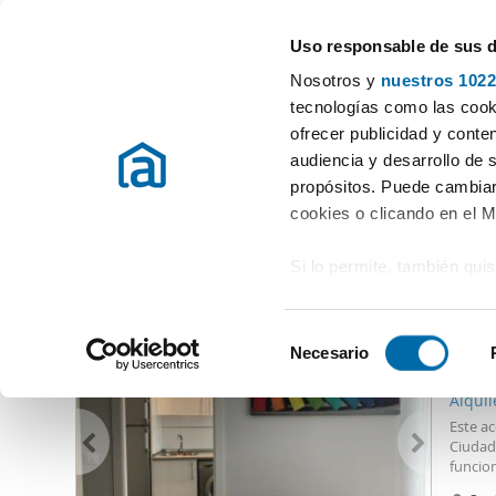
Uso responsable de sus 
Especialistas en pisos en alquiler
Nosotros y
nuestros 1022
Poblete
tecnologías como las cooki
ofrecer publicidad y conte
Inicio
Alquiler pisos Ciudad Real
Alquiler Pisos Poblete
audiencia y desarrollo de 
propósitos. Puede cambiar
Alquiler Pisos Poblete
(0 viviendas)
cookies o clicando en el 
Si lo permite, también qui
Otras viviendas que te pueden interesar
Recopilar información
565
metros
S
Identificar su disposi
Necesario
e
53
digitales)
l
Alqui
Obtenga más información 
e
Este a
preferencias en la
sección
c
Ciudad 
en la Declaración de cooki
funcio
c
el mis