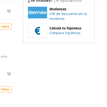
¿Te mudas?
¡Te ayudamos!
rante
er funciones
 bien
Mudanzas
:
 haga del
25€ de descuento en tu
den
mudanza
r del uso
 10km
Calcula tu hipoteca
:
Compara hipotecas
 este
d de vivir
ísticas
dicionado
 hogar!
arillón.
 10km