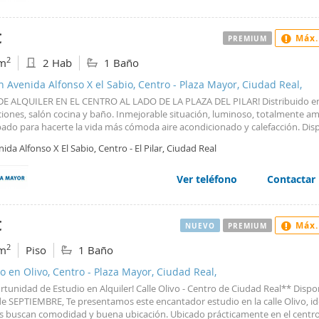
del reloj Carillón.
€
Máx.
PREMIUM
2
m
2 Hab
1 Baño
n Avenida Alfonso X el Sabio, Centro - Plaza Mayor, Ciudad Real,
 DE ALQUILER EN EL CENTRO AL LADO DE LA PLAZA DEL PILAR! Distribuido e
ciones, salón cocina y baño. Inmejorable situación, luminoso, totalmente 
pado para hacerte la vida más cómoda aire acondicionado y calefacción. Dis
 de Mayo. No lo dejes y ven a Inmobiliaria La Mayor, estamos en la plaza del
ida Alfonso X El Sabio, Centro - El Pilar, Ciudad Real
iento debajo del reloj Carillón.
Ver teléfono
Contactar
€
Máx.
NUEVO
PREMIUM
2
m
Piso
1 Baño
o en Olivo, Centro - Plaza Mayor, Ciudad Real,
tunidad de Estudio en Alquiler! Calle Olivo - Centro de Ciudad Real** Dispo
de SEPTIEMBRE, Te presentamos este encantador estudio en la calle Olivo, id
s buscan comodidad y buena ubicación. Ubicado prácticamente en el centr