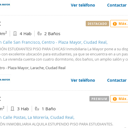
Ver teléfono
Contactar
€
Máx.
DESTACADO
2
9m
4 Hab
2 Baños
n Calle San Francisco, Centro - Plaza Mayor, Ciudad Real,
IÓN ESTUDIANTES! PISO PARA CHICAS! Inmobiliaria La Mayor pone a su dis
o con excelente ubicación para estudiantes, ya que se encuentra en a un pas
n. La vivienda cuenta con cuatro dormitorio, dos baños, un amplio salón y c
amente acondicionada. Cuenta con calefacción central, por lo que la calefac
tro - Plaza Mayor, Larache, Ciudad Real
da en el precio del alquiler. Sin duda muy buena oportunidad. IMPORTANTE: 
A SOLO A CHICAS. ESTANCIA MÍNIMA: 10 MESES. LA COMUNIDAD Y LA
CCIÓN INCLUIDA EN EL PRECIO! La vivienda se encuentra totalmente amue
Ver teléfono
Contactar
na con todos los electrodomésticos. El edificio tiene ascensor, videoportero 
r a la vivienda a través de rampas. Te lo vas a perder? Llamanos o pásate po
liaria La Mayor, estamos en la Plaza Mayor y en Avda Rey Santo 6 de Ciudad
€
Máx.
PREMIUM
en llamarnos!
2
m
3 Hab
1 Baño
n Calle Postas, La Morería, Ciudad Real,
LÓN INMOBILIARIA ALQUILA ESTUPENDO PISO PARA ESTUDIANTES.