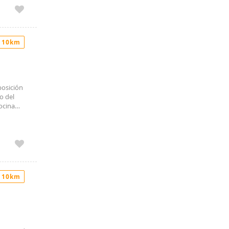
 10km
posición
o del
ocina
cion esta
SE
blada y
y acceso
r
 Real. No
 10km