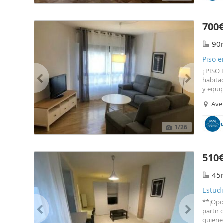
debajo 
700
90
Piso e
¡ PISO
habita
y equi
finales
Aven
ayuntam
1
/26
510
45
Estudi
**¡Opor
partir 
quiene