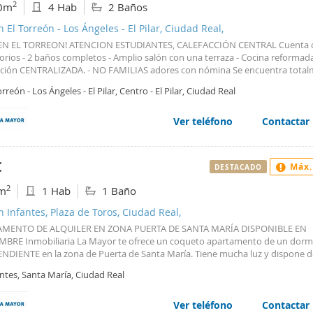
2
0m
4 Hab
2 Baños
dades esenciales. También cuenta con parada de autobús de línea 2 que c
 Universidad. Es una opción ideal para quienes buscan un hogar funcional 
n El Torreón - Los Ángeles - El Pilar, Ciudad Real,
ad Real Capital. El valor de las habitaciones desde 225 hasta 325 Más LUZ y
 EN EL TORREON! ATENCION ESTUDIANTES, CALEFACCIÓN CENTRAL Cuenta co
CHICAS
orios - 2 baños completos - Amplio salón con una terraza - Cocina reformada
cción CENTRALIZADA. - NO FAMILIAS adores con nómina Se encuentra tota
ado y es muy luminoso. Muy buena ubicación, no lo deje escapar! Si te inte
orreón - Los Ángeles - El Pilar, Centro - El Pilar, Ciudad Real
n contactar con nosotros, estamos en la Plaza Mayor debajo del reloj Carill
n puedes ver este y todos nuestros inmuebles en wwwinmobiliarialamayor.
Ver teléfono
Contactar
€
Máx.
DESTACADO
2
m
1 Hab
1 Baño
n Infantes, Plaza de Toros, Ciudad Real,
AMENTO DE ALQUILER EN ZONA PUERTA DE SANTA MARÍA DISPONIBLE EN
MBRE Inmobiliaria La Mayor te ofrece un coqueto apartamento de un dorm
NDIENTE en la zona de Puerta de Santa María. Tiene mucha luz y dispone d
 es todo exterior, con armario empotrado, doble ventana, calefacción indivi
ntes, Santa María, Ciudad Real
de seguridad. todo para hacerte la vida más fácil! Muy buena zona, cerca de
ercados y a 5 minutos a pie de la Plaza Mayor. ¿Te interesa? No dudes en c
estra inmobiliaria. Nos puedes encontrar en la Plaza Mayor de Ciudad Real, 
Ver teléfono
Contactar