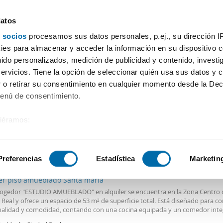
datos
 socios
procesamos sus datos personales, p.ej., su dirección I
Precio
Superficie
Habitaciones
Más filtros - 1
es para almacenar y acceder la información en su dispositivo co
nido personalizados, medición de publicidad y contenido, investi
servicios. Tiene la opción de seleccionar quién usa sus datos y 
 o retirar su consentimiento en cualquier momento desde la Dec
Ordenación Enalqu
Menú de consentimiento.
siéramos:
 sobre su ubicación geográfica que puede tener una precisión de
€
Máx.
PREMIUM
tivo analizándolo activamente para buscar características específ
Preferencias
Estadística
Marketin
2
m
Piso
1 Baño
ler piso amueblado Santa maría
sobre cómo se procesan sus datos personales y establezca su
cogedor "ESTUDIO AMUEBLADO" en alquiler se encuentra en la Zona Centro 
 de datos
. Puede cambiar o retirar su consentimiento en cualq
Real y ofrece un espacio de 53 m² de superficie total. Está diseñado para c
es.
nalidad y comodidad, contando con una cocina equipada y un comedor int
mo ambiente. El inmueble incluye un baño completo. Además, dispone de ai