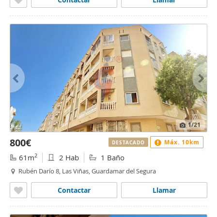
1
/21
800€
Máx. 10km
DESTACADO
2
61m
2 Hab
1 Baño
Rubén Darío 8, Las Viñas, Guardamar del Segura
Contactar
Llamar