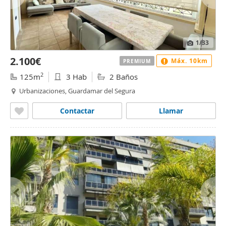
1
/33
2.100€
Máx. 10km
PREMIUM
2
125m
3 Hab
2 Baños
Urbanizaciones, Guardamar del Segura
Contactar
Llamar