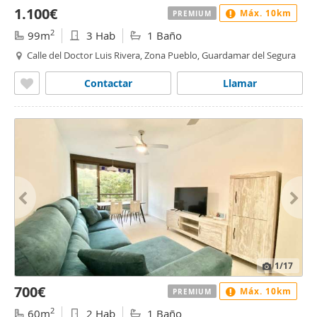
1.100€
Máx. 10km
PREMIUM
2
99m
3 Hab
1 Baño
Calle del Doctor Luis Rivera, Zona Pueblo, Guardamar del Segura
Contactar
Llamar
1
/17
700€
Máx. 10km
PREMIUM
2
60m
2 Hab
1 Baño