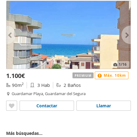
1
/16
1.100€
Máx. 10km
PREMIUM
2
90m
3 Hab
2 Baños
Guardamar Playa, Guardamar del Segura
Contactar
Llamar
Más búsquedas...