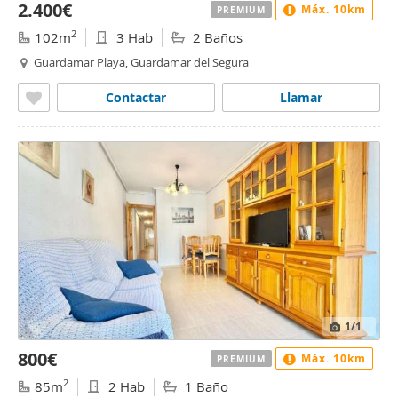
2.400€
Máx. 10km
PREMIUM
2
102m
3 Hab
2 Baños
Guardamar Playa, Guardamar del Segura
Contactar
Llamar
1
/1
800€
Máx. 10km
PREMIUM
2
85m
2 Hab
1 Baño