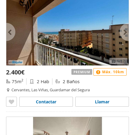
1
/17
2.400€
Máx. 10km
PREMIUM
2
75m
2 Hab
2 Baños
Cervantes, Las Viñas, Guardamar del Segura
Contactar
Llamar