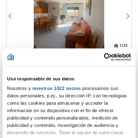
1
/33
700€
Máx. 10km
PREMIUM
2
46m
1 Hab
1 Baño
Las Viñas, Guardamar del Segura
Uso responsable de sus datos
Contactar
Llamar
Nosotros y
nuestros 1022 socios
procesamos sus
datos personales, p.ej., su dirección IP, con tecnologías
como las cookies para almacenar y acceder la
información en su dispositivo con el fin de ofrecer
publicidad y contenido personalizados, medición de
publicidad y contenido, investigación de audiencia y
desarrollo de servicios. Tiene la opción de seleccionar