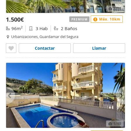
1
/19
1.500€
Máx. 10km
PREMIUM
2
96m
3 Hab
2 Baños
Urbanizaciones, Guardamar del Segura
Contactar
Llamar
1
/40