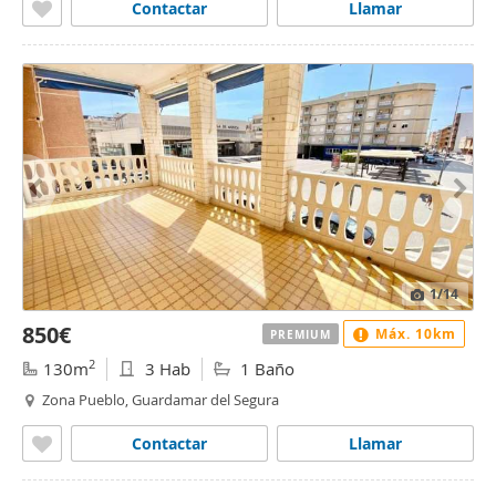
Contactar
Llamar
1
/14
850€
Máx. 10km
PREMIUM
2
130m
3 Hab
1 Baño
Zona Pueblo, Guardamar del Segura
Contactar
Llamar