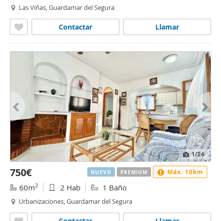
Las Viñas, Guardamar del Segura
Contactar
Llamar
1
/24
750€
Máx. 10km
NUEVO
PREMIUM
2
60m
2 Hab
1 Baño
Urbanizaciones, Guardamar del Segura
Contactar
Llamar