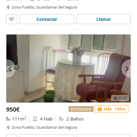
Zona Pueblo, Guardamar del Segura
Contactar
Llamar
1
/24
950€
Máx. 10km
DESTACADO
2
111m
4 Hab
2 Baños
Zona Pueblo, Guardamar del Segura