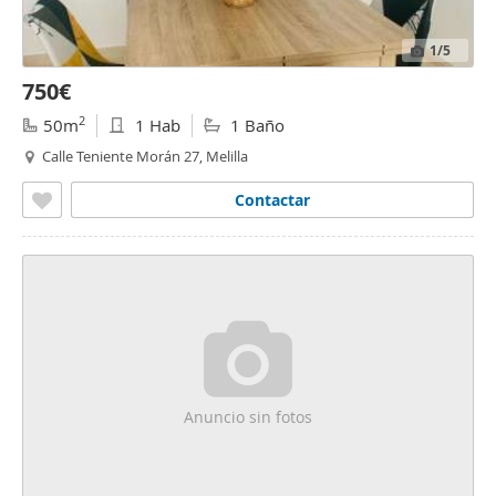
1
/5
750€
2
50m
1 Hab
1 Baño
Calle Teniente Morán 27, Melilla
Contactar
Anuncio sin fotos