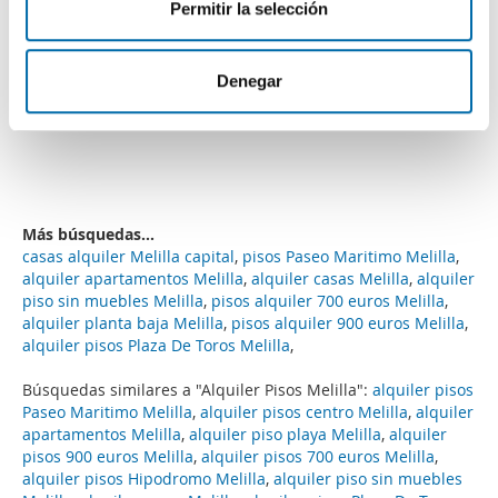
Permitir la selección
i
información sobre el uso que haga del sitio web con
m
nuestros partners de redes sociales, publicidad y análisis
i
web, quienes pueden combinarla con otra información
Denegar
e
5
de 5
que les haya proporcionado o que hayan recopilado a
n
partir del uso que haya hecho de sus servicios.
t
o
Más búsquedas...
casas alquiler Melilla capital
,
pisos Paseo Maritimo Melilla
,
alquiler apartamentos Melilla
,
alquiler casas Melilla
,
alquiler
piso sin muebles Melilla
,
pisos alquiler 700 euros Melilla
,
alquiler planta baja Melilla
,
pisos alquiler 900 euros Melilla
,
alquiler pisos Plaza De Toros Melilla
,
Búsquedas similares a "Alquiler Pisos Melilla":
alquiler pisos
Paseo Maritimo Melilla
,
alquiler pisos centro Melilla
,
alquiler
apartamentos Melilla
,
alquiler piso playa Melilla
,
alquiler
pisos 900 euros Melilla
,
alquiler pisos 700 euros Melilla
,
alquiler pisos Hipodromo Melilla
,
alquiler piso sin muebles