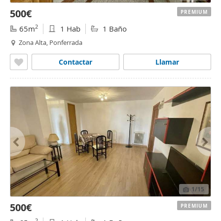
500€
PREMIUM
2
65m
1 Hab
1 Baño
Zona Alta, Ponferrada
Contactar
Llamar
1
/15
500€
PREMIUM
2