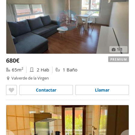
1
/1
680€
PREMIUM
2
65m
2 Hab
1 Baño
Valverde de la Virgen
Contactar
Llamar