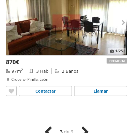
1
/25
870€
PREMIUM
2
97m
3 Hab
2 Baños
Crucero- Pinilla, León
Contactar
Llamar
3
de 9