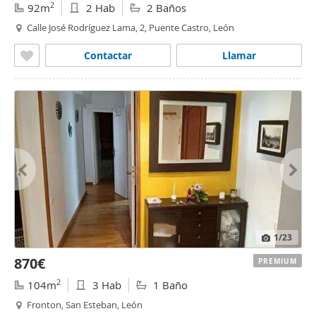
2
92m
2 Hab
2 Baños
Calle José Rodríguez Lama, 2, Puente Castro, León
Contactar
Llamar
1
/23
870€
PREMIUM
2
104m
3 Hab
1 Baño
Fronton, San Esteban, León