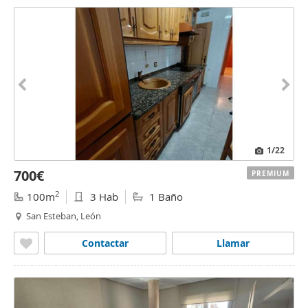
1
/22
700€
PREMIUM
2
100m
3 Hab
1 Baño
San Esteban, León
Contactar
Llamar