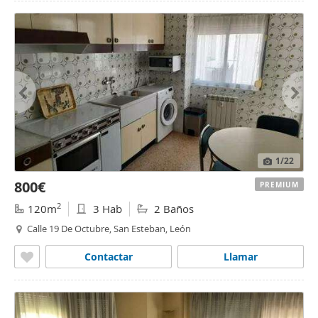
1
/22
800€
PREMIUM
2
120m
3 Hab
2 Baños
Calle 19 De Octubre, San Esteban, León
Contactar
Llamar