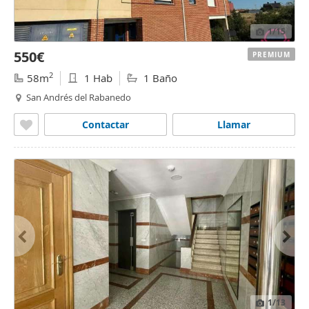
1
/15
550€
PREMIUM
2
58m
1 Hab
1 Baño
San Andrés del Rabanedo
Contactar
Llamar
1
/13