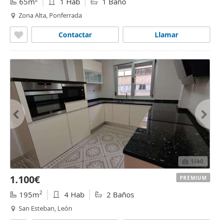
65m
1 Hab
1 Baño
Zona Alta, Ponferrada
Contactar
Llamar
1
/40
1.100€
PREMIUM
2
195m
4 Hab
2 Baños
San Esteban, León