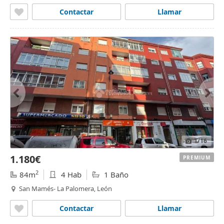
Contactar
Llamar
1
/16
1.180€
PREMIUM
2
84m
4 Hab
1 Baño
San Mamés- La Palomera, León
Contactar
Llamar