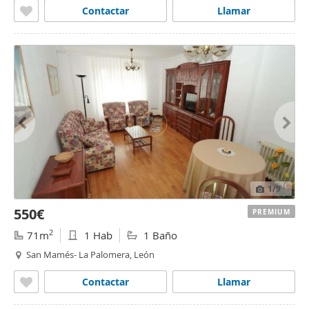
Contactar
Llamar
1
/9
550€
PREMIUM
2
71m
1 Hab
1 Baño
San Mamés- La Palomera, León
Contactar
Llamar