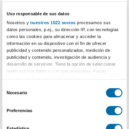
Uso responsable de sus datos
Nosotros y
nuestros 1022 socios
procesamos sus
datos personales, p.ej., su dirección IP, con tecnologías
como las cookies para almacenar y acceder la
información en su dispositivo con el fin de ofrecer
1
/5
publicidad y contenido personalizados, medición de
500€
NUEVO
PREMIUM
publicidad y contenido, investigación de audiencia y
desarrollo de servicios. Tiene la opción de seleccionar
2
45m
1 Hab
1 Baño
quién usa sus datos y con qué propósitos. Puede
Beiro, San Francisco Javier, Granada
cambiar o retirar su consentimiento en cualquier
Contactar
Llamar
momento desde la Declaración de cookies o clicando en
S
el Menú de consentimiento.
Necesario
e
l
Si lo permite, también quisiéramos:
e
Preferencias
Recopilar información sobre su ubicación geográfica
c
que puede tener una precisión de varios metros
c
Identificar su dispositivo analizándolo activamente
i
Estadística