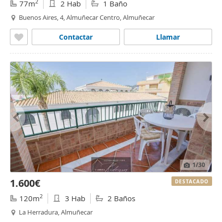
2
77m
2 Hab
1 Baño
Buenos Aires, 4, Almuñecar Centro, Almuñecar
Contactar
Llamar
1
/30
1.600€
DESTACADO
2
120m
3 Hab
2 Baños
La Herradura, Almuñecar