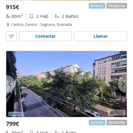
915€
NUEVO
PREMIUM
2
80m
2 Hab
2 Baños
Centro, Centro - Sagrario, Granada
Contactar
Llamar
1
/12
799€
NUEVO
PREMIUM
2
80m
3 Hab
1 Baño