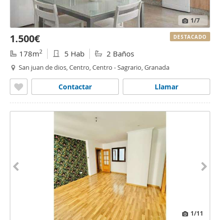
1
/7
1.500€
DESTACADO
2
178m
5 Hab
2 Baños
San juan de dios, Centro, Centro - Sagrario, Granada
Contactar
Llamar
1
/11