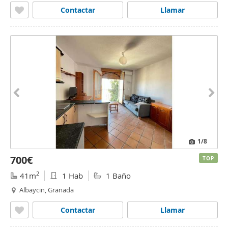
Contactar
Llamar
1
/8
700€
TOP
2
41m
1 Hab
1 Baño
Albaycin, Granada
Contactar
Llamar