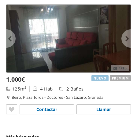
1
/15
1.000€
NUEVO
PREMIUM
2
125m
4 Hab
2 Baños
Beiro, Plaza Toros - Doctores - San Lázaro, Granada
Contactar
Llamar
Más búsquedas...