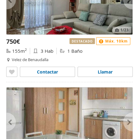
1
/23
750€
Máx. 10km
DESTACADO
2
155m
3 Hab
1 Baño
Velez de Benaudalla
Contactar
Llamar