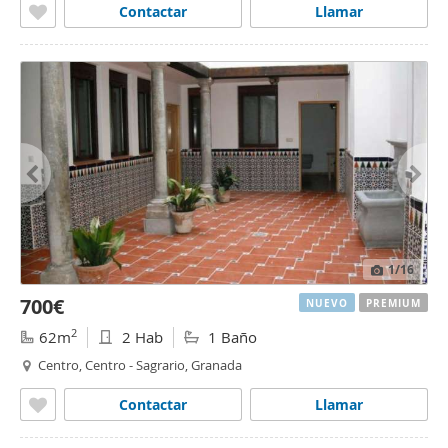
Contactar
Llamar
1
/16
700€
NUEVO
PREMIUM
2
62m
2 Hab
1 Baño
Centro, Centro - Sagrario, Granada
Contactar
Llamar