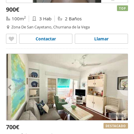
900€
TOP
2
100m
3 Hab
2 Baños
Zona De San Cayetano, Churriana de la Vega
Contactar
Llamar
1
/40
700€
DESTACADO