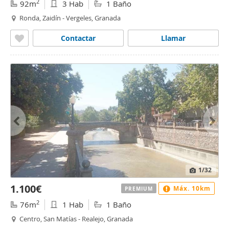
2
92m
3 Hab
1 Baño
Ronda, Zaidín - Vergeles, Granada
Contactar
Llamar
1
/32
1.100€
Máx. 10km
PREMIUM
2
76m
1 Hab
1 Baño
Centro, San Matías - Realejo, Granada