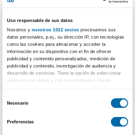
Uso responsable de sus datos
Nosotros y
nuestros 1022 socios
procesamos sus
datos personales, p.ej., su dirección IP, con tecnologías
como las cookies para almacenar y acceder la
1
/34
información en su dispositivo con el fin de ofrecer
1.400€
publicidad y contenido personalizados, medición de
Máx. 10km
PREMIUM
publicidad y contenido, investigación de audiencia y
2
110m
4 Hab
2 Baños
desarrollo de servicios. Tiene la opción de seleccionar
Avenida Don Bosco, Ronda, Zaidín - Vergeles, Granada
quién usa sus datos y con qué propósitos. Puede
cambiar o retirar su consentimiento en cualquier
Contactar
Llamar
momento desde la Declaración de cookies o clicando en
S
el Menú de consentimiento.
Necesario
e
l
Si lo permite, también quisiéramos:
e
Preferencias
Recopilar información sobre su ubicación geográfica
c
que puede tener una precisión de varios metros
c