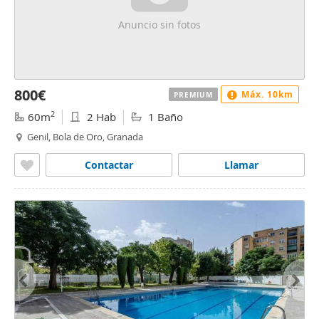
Anuncio sin fotos
800€
Máx. 10km
PREMIUM
2
60m
2 Hab
1 Baño
Genil, Bola de Oro, Granada
Contactar
Llamar