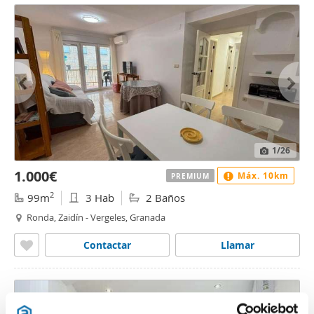
1
/26
1.000€
Máx. 10km
PREMIUM
2
99m
3 Hab
2 Baños
Ronda, Zaidín - Vergeles, Granada
Contactar
Llamar