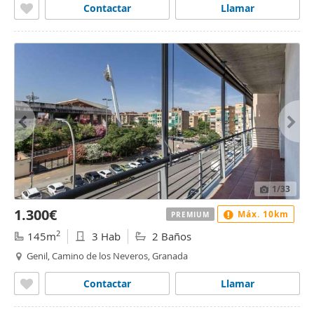
Contactar
Llamar
1
/33
1.300€
Máx. 10km
PREMIUM
2
145m
3 Hab
2 Baños
Genil, Camino de los Neveros, Granada
Contactar
Llamar