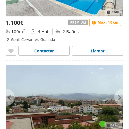
1
/40
1.100€
Máx. 10km
PREMIUM
2
100m
4 Hab
2 Baños
Genil, Cervantes, Granada
Contactar
Llamar
1
/25