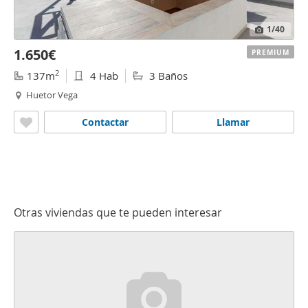
1
/40
1.650€
PREMIUM
2
137m
4 Hab
3 Baños
Huetor Vega
Contactar
Llamar
Otras viviendas que te pueden interesar