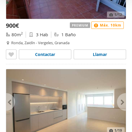
o
1
/12
900€
Máx. 10km
PREMIUM
2
80m
3 Hab
1 Baño
Ronda, Zaidín - Vergeles, Granada
Contactar
Llamar
1
/19