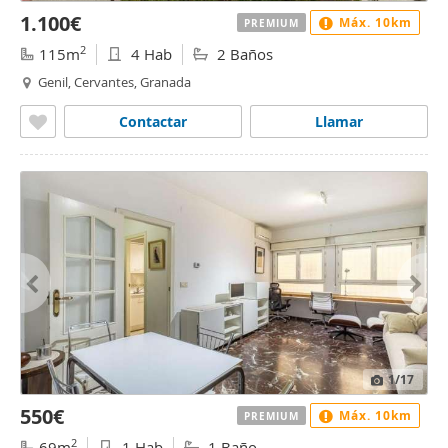
1.100€
Máx. 10km
PREMIUM
2
115m
4 Hab
2 Baños
Genil, Cervantes, Granada
Contactar
Llamar
1
/17
550€
Máx. 10km
PREMIUM
2
69m
1 Hab
1 Baño