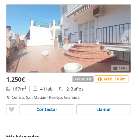
1
/40
1.250€
Máx. 10km
PREMIUM
2
167m
4 Hab
2 Baños
Centro, San Matías - Realejo, Granada
Contactar
Llamar
Más búsquedas...