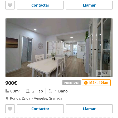
Contactar
Llamar
1
/1
900€
Máx. 10km
PREMIUM
2
80m
2 Hab
1 Baño
Ronda, Zaidín - Vergeles, Granada
Contactar
Llamar