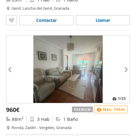
Genil, Lancha del Genil, Granada
Contactar
Llamar
1
/23
960€
Máx. 10km
PREMIUM
2
88m
3 Hab
1 Baño
Ronda, Zaidín - Vergeles, Granada