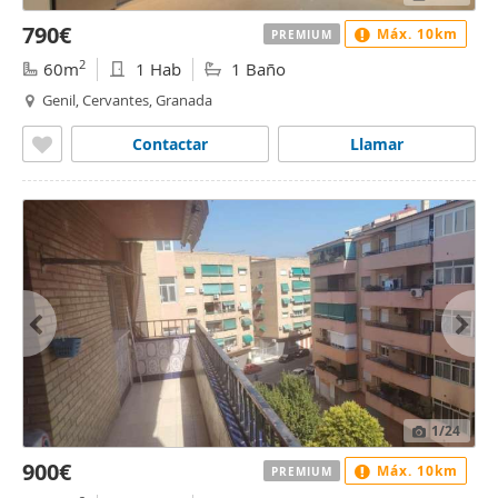
790€
Máx. 10km
PREMIUM
2
60m
1 Hab
1 Baño
Genil, Cervantes, Granada
Contactar
Llamar
1
/24
900€
Máx. 10km
PREMIUM