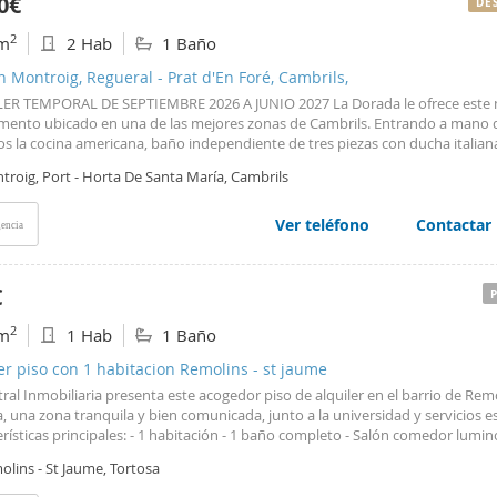
0€
DE
char cada rincón, con espacios que se adaptan a las necesidades de la vida
das la oportunidad de visitar esta propiedad y descubrir todo el potencial 
2
m
2 Hab
1 Baño
rear un hogar cómodo y funcional. Para más información o para concertar una
tanos hoy mismo. Estaremos encantados de ayudarte a descubrir todo lo q
n Montroig, Regueral - Prat d'En Foré, Cambrils,
uede ofrecerte. Referencia: CHE (teléfono oculto) Recuerda que no es un gra
ER TEMPORAL DE SEPTIEMBRE 2026 A JUNIO 2027 La Dorada le ofrece este 
l índice de referencia del ministerio es de 268,67 € - 420,27 €; 11,25 € de bas
mento ubicado en una de las mejores zonas de Cambrils. Entrando a mano 
eada, IBI 17,58 €. #ref:11866 - 11866 - LA CENTRAL IMMOBILIARIA Superficie 
s la cocina americana, baño independiente de tres piezas con ducha italiana
 con salida al balcón con vistas a la playa, y a mano izquierda el dormitorio
troig, Port - Horta De Santa María, Cambrils
or y en frente el segundo dormitorio con salida al segundo balcón. No dude 
tar con nosotros para más información.
Ver teléfono
Contactar
encia
€
2
m
1 Hab
1 Baño
er piso con 1 habitacion Remolins - st jaume
ral Inmobiliaria presenta este acogedor piso de alquiler en el barrio de Rem
, una zona tranquila y bien comunicada, junto a la universidad y servicios es
rísticas principales: - 1 habitación - 1 baño completo - Salón comedor lumin
 equipada con electrodomésticos - Piso en muy buen estado de conservació
lins - St Jaume, Tortosa
cuidada finca, esta vivienda es ideal para estudiantes, parejas o profesiona
un espacio funcional y agradable. Gestión profesional con La Central Inmobi