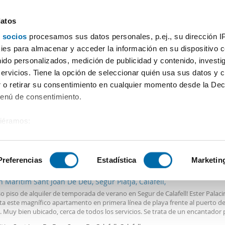
datos
 socios
procesamos sus datos personales, p.ej., su dirección I
Precio
Superficie
Habitaciones
Más filtros - 1
es para almacenar y acceder la información en su dispositivo co
nido personalizados, medición de publicidad y contenido, investi
servicios. Tiene la opción de seleccionar quién usa sus datos y 
 o retirar su consentimiento en cualquier momento desde la Dec
Ordenación Enalqu
Menú de consentimiento.
siéramos:
 sobre su ubicación geográfica que puede tener una precisión de
0€
DE
tivo analizándolo activamente para buscar características específ
Preferencias
Estadística
Marketin
2
m
2 Hab
1 Baño
n Maritim Sant Joan De Deu, Segur Platja, Calafell,
sobre cómo se procesan sus datos personales y establezca su
o piso de alquiler de temporada de verano en Segur de Calafell! Ester Palacin
 de datos
. Puede cambiar o retirar su consentimiento en cualq
ta este magnífico apartamento en primera línea de playa frente al puerto d
es.
l. Muy bien ubicado, cerca de todos los servicios. Se trata de un encantador 
bitaciones, un baño completo, salón comedor con salida a nivel a terraza co