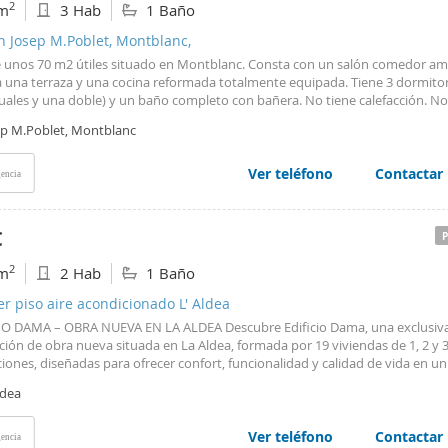
2
m
3 Hab
1 Baño
n Josep M.Poblet, Montblanc,
e unos 70 m2 útiles situado en Montblanc. Consta con un salón comedor am
a una terraza y una cocina reformada totalmente equipada. Tiene 3 dormitor
duales y una doble) y un baño completo con bañera. No tiene calefacción. No
mascotas. Tiene una plaza de parking en el mismo edificio que se accede po
ep M.Poblet, Montblanc
as del inmueble.
Ver teléfono
Contactar
encia
€
2
m
2 Hab
1 Baño
er piso aire acondicionado L' Aldea
IO DAMA – OBRA NUEVA EN LA ALDEA Descubre Edificio Dama, una exclusiv
ión de obra nueva situada en La Aldea, formada por 19 viviendas de 1, 2 y 
iones, diseñadas para ofrecer confort, funcionalidad y calidad de vida en u
ilo y bien comunicado. La promoción se distribuye en planta baja, primera,
ldea
 planta, con viviendas de superficies aproximadas entre 45 m² y 75 m², dis
provechar al máximo cada espacio y garantizar una excelente entrada de luz 
vienda cuenta con una terraza privada, un espacio ideal para disfrutar del air
Ver teléfono
Contactar
encia