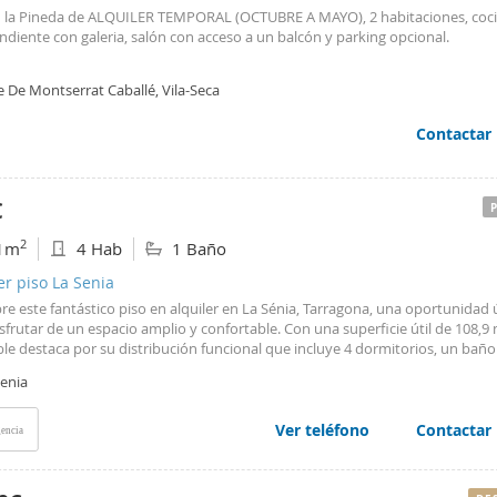
n la Pineda de ALQUILER TEMPORAL (OCTUBRE A MAYO), 2 habitaciones, coc
diente con galeria, salón con acceso a un balcón y parking opcional.
e De Montserrat Caballé, Vila-Seca
Contactar
€
2
1m
4 Hab
1 Baño
er piso La Senia
e este fantástico piso en alquiler en La Sénia, Tarragona, una oportunidad 
sfrutar de un espacio amplio y confortable. Con una superficie útil de 108,9 
le destaca por su distribución funcional que incluye 4 dormitorios, un baño
o y un aseo adicional, ideal para familias o para quienes necesitan espacio 
Senia
abajo o ocio. Situado en una planta que ofrece una ubicación privilegiada, e
dad combina privacidad y luz natural. Además, se encuentra en una zona est
os los servicios necesarios cerca: parques y jardines para disfrutar de mo
Ver teléfono
Contactar
encia
n colegio de calidad, farmacia, comercios de proximidad e incluso una comis
. Una ubicación pensada para la comodidad de tu día a día. El piso se entreg
de conservación, listo para entrar a vivir. Su distribución bien planificada p