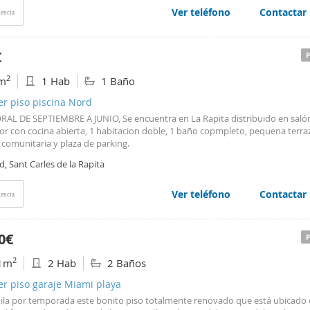
a de confianza y transparencia en todo el proceso de alquiler. **Informació
Ver teléfono
Contactar
encia
toria según la normativa de zonas tensionadas de Cataluña** Esta vivienda 
ra en zona tensionada, y por tanto se aplica la regulación vigente para el alq
 tenedor. - Índice de referencia del Ministerio: entre 325,22 € y 455,48 €. - G
€
eados: - Basura: 8,62 € - IBI: 14,49 € - Renta del contrato anterior: 420 € - Ac
RAV (2,4%): 430,08 € Esta información se facilita en cumplimiento de la nor
2
m
1 Hab
1 Baño
a para garantizar transparencia y seguridad jurídica a las personas arrendata
1857 - 11857 - LA CENTRAL IMMOBILIARIA Superficie útil: 33m2
er piso piscina Nord
AL DE SEPTIEMBRE A JUNIO, Se encuentra en La Rapita distribuido en saló
r con cocina abierta, 1 habitacion doble, 1 baño copmpleto, pequena terra
 comunitaria y plaza de parking.
, Sant Carles de la Rapita
Ver teléfono
Contactar
encia
0€
2
1m
2 Hab
2 Baños
er piso garaje Miami playa
uila por temporada este bonito piso totalmente renovado que está ubicado