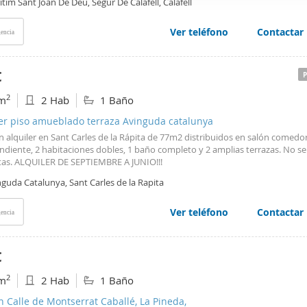
tim Sant Joan De Deu, Segur De Calafell, Calafell
ionantes vistas al mar y cocina completa. La finca dispone de rampa de ent
web se usan para personalizar el contenido y los anuncios, ofrec
ar la movilidad y ascensor. Luz y sol todo el día. Terraza con barbacoa. Ideal 
ar el tráfico. Además, compartimos información sobre el uso que
ntásticas vacaciones de verano en familia junto al mar. Se alquila los meses 
Ver teléfono
Contactar
encia
agosto y septiembre. Venga a verlo, le va a encantar! Características básicas 
tners de redes sociales, publicidad y análisis web, quienes pue
n muy buen estado •Sup. Útil 54m2 •Sup. Construida 77m2 •CHT000351240
ación que les haya proporcionado o que hayan recopilado a parti
o registro AICAT 10489 •Número APAI 269.
€
vicios.
2
m
2 Hab
1 Baño
ler piso amueblado terraza Avinguda catalunya
n alquiler en Sant Carles de la Rápita de 77m2 distribuidos en salón comedor
ndiente, 2 habitaciones dobles, 1 baño completo y 2 amplias terrazas. No s
as. ALQUILER DE SEPTIEMBRE A JUNIO!!!
guda Catalunya, Sant Carles de la Rapita
Ver teléfono
Contactar
encia
€
2
m
2 Hab
1 Baño
n Calle de Montserrat Caballé, La Pineda,