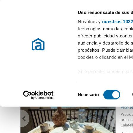
Uso responsable de sus 
Especialistas en pisos en alquiler
Nosotros y
nuestros 1022
Els Guiamets
tecnologías como las cooki
ofrecer publicidad y conte
Inicio
Alquiler pisos Tarragona
Alquiler Pisos Els Guiamets
audiencia y desarrollo de 
propósitos. Puede cambiar
Alquiler Pisos Els Guiamets
(0 viviendas)
cookies o clicando en el 
Si lo permite, también qui
Otras viviendas que te pueden interesar
Recopilar información
3.80
metros
S
Identificar su disposi
Necesario
e
77
digitales)
l
Piso e
Obtenga más información 
e
Precios
preferencias en la
sección
c
presen
en la Declaración de cooki
Calafel
c
dos ha