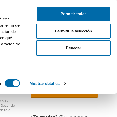
Publica gratis
Inicia sesión
Permitir todas
P, con
n el fin de
Permitir la selección
gación de
con qué
laración de
iler
Denegar
¡Crea tu alerta!
No dejes que te adelanten. Recibe en
tu correo
todas las novedades
de
esta búsqueda.
 varios
STACADO
icas (huellas
g
Mostrar detalles
Recibir alertas
s
 S. L.
uier momento
e Segur de
pisito de
n