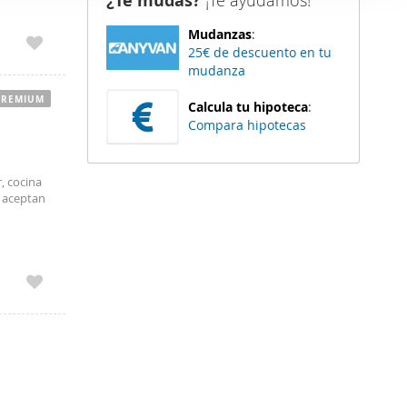
¿Te mudas?
¡Te ayudamos!
rada para
er funciones
para pasar
Mudanzas
:
 haga del
de junio,
25€ de descuento en tu
•Segunda
den
mudanza
01
r del uso
PREMIUM
Calcula tu hipoteca
:
Compara hipotecas
, cocina
e aceptan