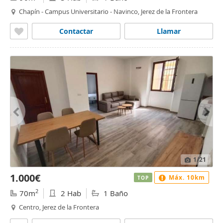
Chapín - Campus Universitario - Navinco, Jerez de la Frontera
Contactar
Llamar
1
/21
1.000€
Máx. 10km
TOP
2
70m
2 Hab
1 Baño
Centro, Jerez de la Frontera