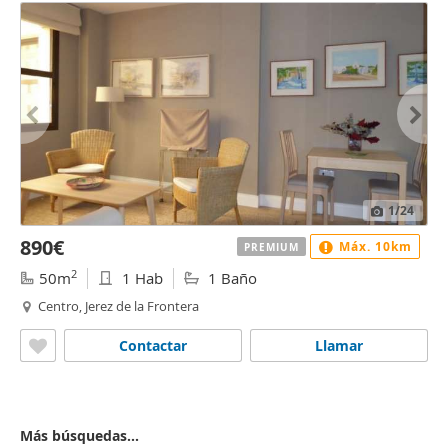
1
/24
890€
Máx. 10km
PREMIUM
2
50m
1 Hab
1 Baño
Centro, Jerez de la Frontera
Contactar
Llamar
Más búsquedas...