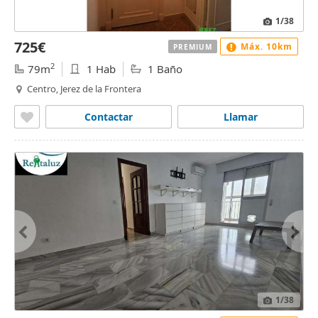
1
/38
725€
Máx. 10km
PREMIUM
2
79m
1 Hab
1 Baño
Centro, Jerez de la Frontera
Contactar
Llamar
1
/38