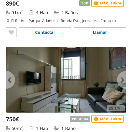
890€
Máx. 10km
TOP
2
91m
4 Hab
2 Baños
El Retiro - Parque Atlántico - Ronda Este, Jerez de la Frontera
Contactar
Llamar
1
/6
750€
Máx. 10km
PREMIUM
2
60m
1 Hab
1 Baño