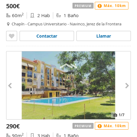
500€
Máx. 10km
PREMIUM
2
60m
2 Hab
1 Baño
Chapín - Campus Universitario - Navinco, Jerez de la Frontera
Contactar
Llamar
1
/7
290€
Máx. 10km
PREMIUM
2
90m
3 Hab
1 Baño