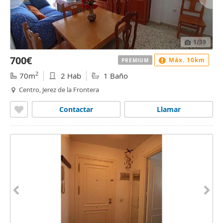
1
/39
700€
Máx. 10km
PREMIUM
2
70m
2 Hab
1 Baño
Centro, Jerez de la Frontera
Contactar
Llamar