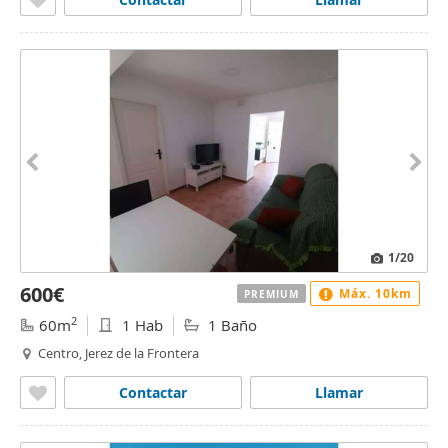
1
/20
600€
Máx. 10km
PREMIUM
2
60m
1 Hab
1 Baño
Centro, Jerez de la Frontera
Contactar
Llamar