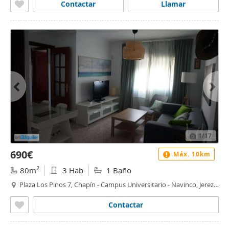
Contactar
Llamar
1
/17
690€
Máx. 10km
2
80m
3 Hab
1 Baño
Plaza Los Pinos 7, Chapín - Campus Universitario - Navinco, Jerez
de la Frontera
Contactar