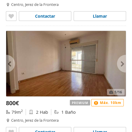
Centro, Jerez de la Frontera
Contactar
Llamar
1
/16
800€
Máx. 10km
PREMIUM
2
79m
2 Hab
1 Baño
Centro, Jerez de la Frontera
Contactar
Llamar