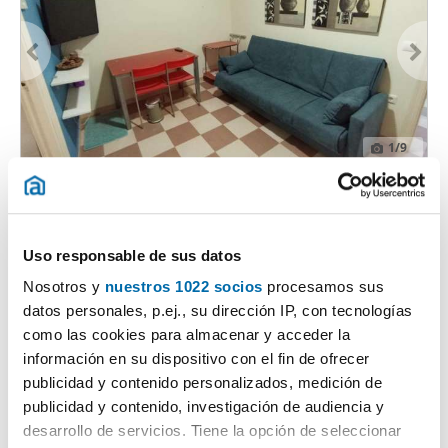
1
/9
700€
Máx. 10km
PREMIUM
2
60m
2 Hab
1 Baño
Centro, Jerez de la Frontera
Uso responsable de sus datos
Contactar
Llamar
Nosotros y
nuestros 1022 socios
procesamos sus
datos personales, p.ej., su dirección IP, con tecnologías
como las cookies para almacenar y acceder la
información en su dispositivo con el fin de ofrecer
publicidad y contenido personalizados, medición de
publicidad y contenido, investigación de audiencia y
desarrollo de servicios. Tiene la opción de seleccionar