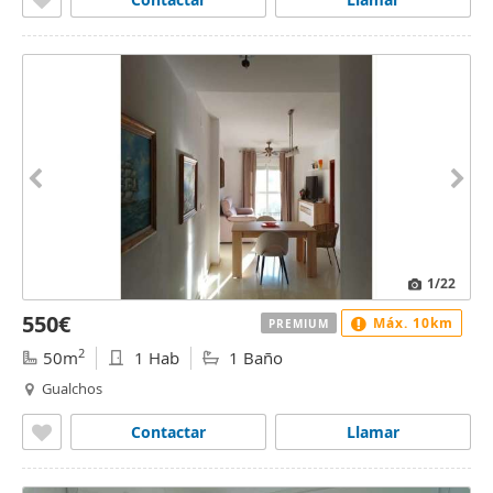
1
/22
550€
Máx. 10km
PREMIUM
2
50m
1 Hab
1 Baño
Gualchos
Contactar
Llamar