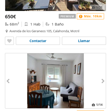
1
/21
650€
Máx. 10km
PREMIUM
2
68m
1 Hab
1 Baño
Avenida de los Geraneos 105, Calahonda, Motril
Contactar
Llamar
1
/14