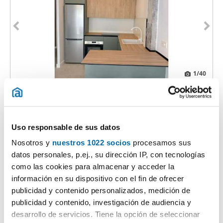
1
/40
1.250€
Máx. 10km
PREMIUM
2
110m
4 Hab
2 Baños
Centro, Motril
Uso responsable de sus datos
Contactar
Llamar
Nosotros y
nuestros 1022 socios
procesamos sus
datos personales, p.ej., su dirección IP, con tecnologías
como las cookies para almacenar y acceder la
información en su dispositivo con el fin de ofrecer
publicidad y contenido personalizados, medición de
publicidad y contenido, investigación de audiencia y
desarrollo de servicios. Tiene la opción de seleccionar