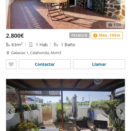
1
/20
2.800€
Máx. 10km
PREMIUM
2
63m
1 Hab
1 Baño
Galaxias 1, Calahonda, Motril
Contactar
Llamar