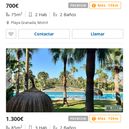
700€
Máx. 10km
PREMIUM
2
75m
2 Hab
2 Baños
Playa Granada, Motril
Contactar
Llamar
1
/17
1.300€
Máx. 10km
PREMIUM
2
85m
3 Hab
2 Baños