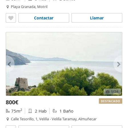
Playa Granada, Motril
Contactar
Llamar
1
/24
800€
DESTACADO
2
75m
2 Hab
1 Baño
Calle Tesorillo, 1, Velilla - Velilla Taramay, Almuñecar