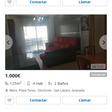
Contactar
Llamar
1
/15
1.000€
PREMIUM
2
125m
4 Hab
2 Baños
Beiro, Plaza Toros - Doctores - San Lázaro, Granada
Contactar
Llamar