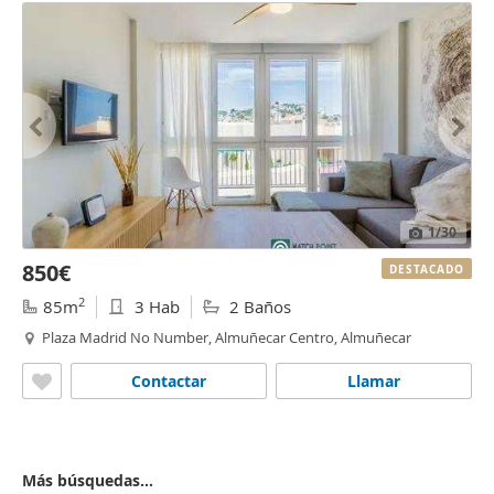
1
/30
850€
DESTACADO
2
85m
3 Hab
2 Baños
Plaza Madrid No Number, Almuñecar Centro, Almuñecar
Contactar
Llamar
Más búsquedas...