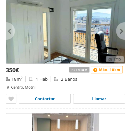
1
/15
350€
Máx. 10km
PREMIUM
2
18m
1 Hab
2 Baños
Centro, Motril
Contactar
Llamar