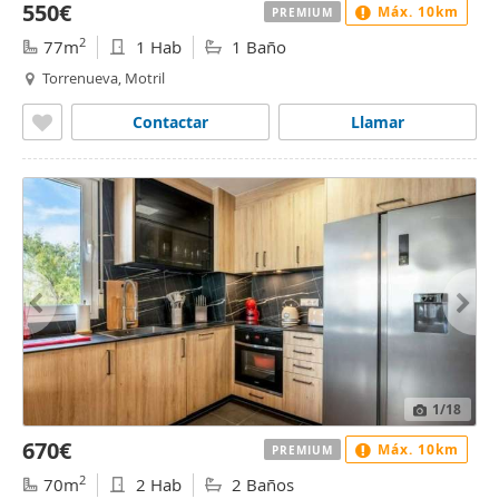
550€
Máx. 10km
PREMIUM
2
77m
1 Hab
1 Baño
Torrenueva, Motril
Contactar
Llamar
1
/18
670€
Máx. 10km
PREMIUM
2
70m
2 Hab
2 Baños