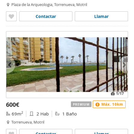
Plaza de la Arqueologia, Torrenueva, Motril
Contactar
Llamar
1
/17
600€
Máx. 10km
PREMIUM
2
69m
2 Hab
1 Baño
Torrenueva, Motril
Contactar
Llamar