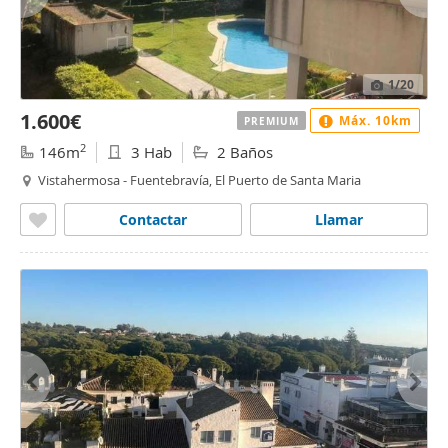
1
/20
1.600€
Máx. 10km
PREMIUM
2
146m
3 Hab
2 Baños
Vistahermosa - Fuentebravía, El Puerto de Santa Maria
Contactar
Llamar