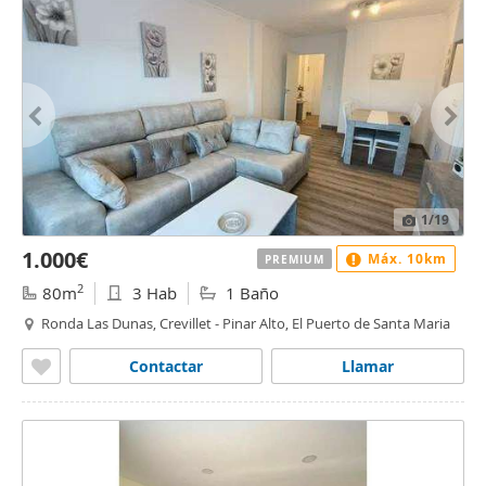
1
/19
1.000€
Máx. 10km
PREMIUM
2
80m
3 Hab
1 Baño
Ronda Las Dunas, Crevillet - Pinar Alto, El Puerto de Santa Maria
Contactar
Llamar