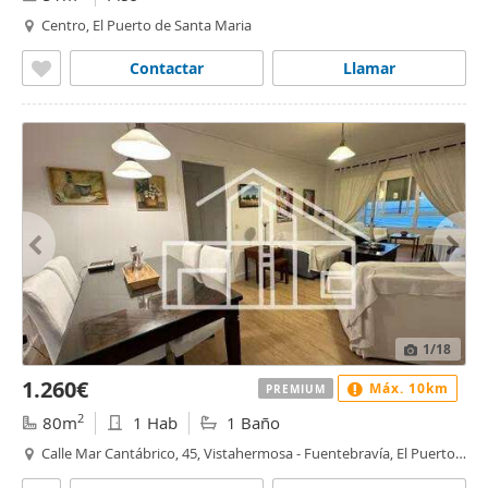
Centro, El Puerto de Santa Maria
Contactar
Llamar
1
/18
1.260€
Máx. 10km
PREMIUM
2
80m
1 Hab
1 Baño
Calle Mar Cantábrico, 45, Vistahermosa - Fuentebravía, El Puerto
de Santa Maria