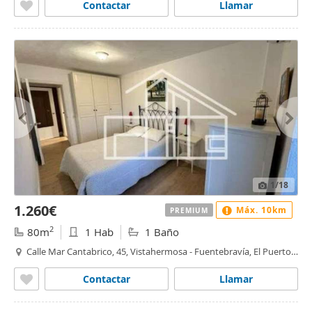
Contactar
Llamar
1
/18
1.260€
Máx. 10km
PREMIUM
2
80m
1 Hab
1 Baño
Calle Mar Cantabrico, 45, Vistahermosa - Fuentebravía, El Puerto
de Santa Maria
Contactar
Llamar