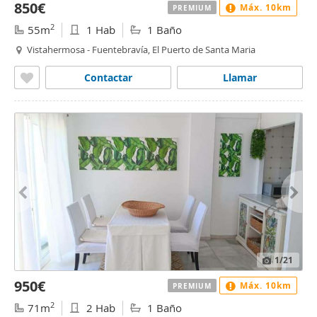
850€
Máx. 10km
PREMIUM
2
55m
1 Hab
1 Baño
Vistahermosa - Fuentebravía, El Puerto de Santa Maria
Contactar
Llamar
1
/21
950€
Máx. 10km
PREMIUM
2
71m
2 Hab
1 Baño