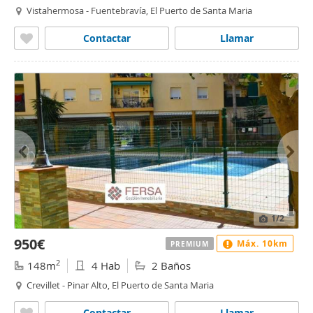
Vistahermosa - Fuentebravía, El Puerto de Santa Maria
Contactar
Llamar
1
/2
950€
Máx. 10km
PREMIUM
2
148m
4 Hab
2 Baños
Crevillet - Pinar Alto, El Puerto de Santa Maria
Contactar
Llamar