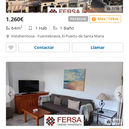
1
/18
1.260€
Máx. 10km
PREMIUM
2
64m
1 Hab
1 Baño
Vistahermosa - Fuentebravía, El Puerto de Santa Maria
Contactar
Llamar
1
/10