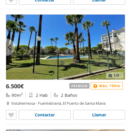
1
/9
6.500€
Máx. 10km
PREMIUM
2
90m
2 Hab
2 Baños
Vistahermosa - Fuentebravía, El Puerto de Santa Maria
Contactar
Llamar