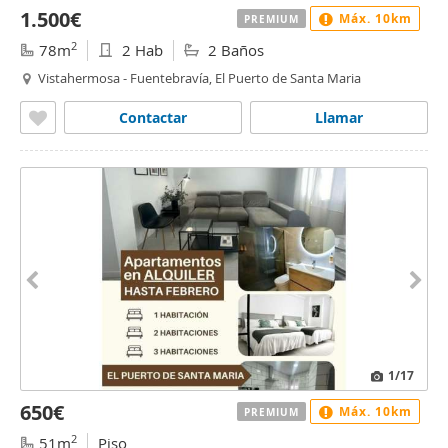
1.500€
Máx. 10km
PREMIUM
2
78m
2 Hab
2 Baños
Vistahermosa - Fuentebravía, El Puerto de Santa Maria
Contactar
Llamar
1
/17
650€
Máx. 10km
PREMIUM
2
51m
Piso