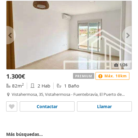
1
/26
1.300€
Máx. 10km
PREMIUM
2
82m
2 Hab
1 Baño
Vistahermosa, 35, Vistahermosa - Fuentebravía, El Puerto de
Santa Maria
Contactar
Llamar
Más búsquedas...