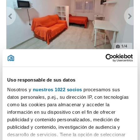
1
/4
470€
TOP
2
45m
1 Hab
1 Baño
Ronda, Camino de Ronda, Granada
Uso responsable de sus datos
Contactar
Llamar
Nosotros y
nuestros 1022 socios
procesamos sus
datos personales, p.ej., su dirección IP, con tecnologías
como las cookies para almacenar y acceder la
información en su dispositivo con el fin de ofrecer
publicidad y contenido personalizados, medición de
publicidad y contenido, investigación de audiencia y
desarrollo de servicios. Tiene la opción de seleccionar