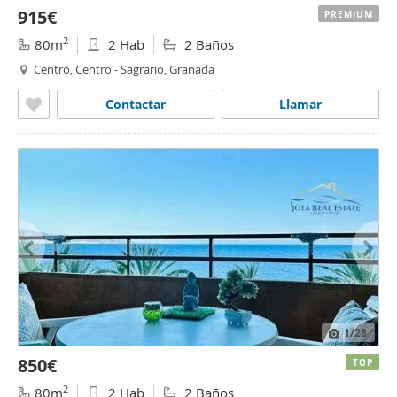
915€
PREMIUM
2
80m
2 Hab
2 Baños
Centro, Centro - Sagrario, Granada
Contactar
Llamar
1
/28
850€
TOP
2
80m
2 Hab
2 Baños