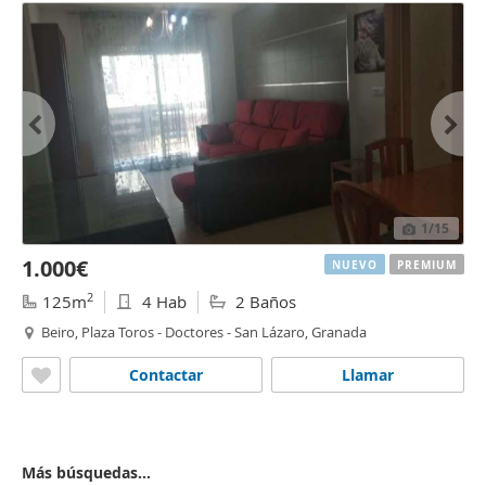
1
/15
1.000€
NUEVO
PREMIUM
2
125m
4 Hab
2 Baños
Beiro, Plaza Toros - Doctores - San Lázaro, Granada
Contactar
Llamar
Más búsquedas...