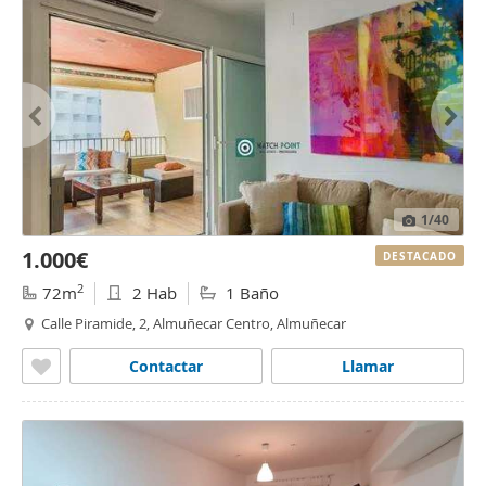
1
/40
1.000€
DESTACADO
2
72m
2 Hab
1 Baño
Calle Piramide, 2, Almuñecar Centro, Almuñecar
Contactar
Llamar