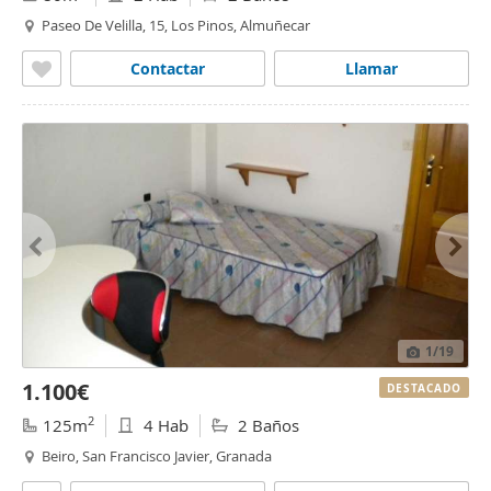
Paseo De Velilla, 15, Los Pinos, Almuñecar
Contactar
Llamar
1
/19
1.100€
DESTACADO
2
125m
4 Hab
2 Baños
Beiro, San Francisco Javier, Granada