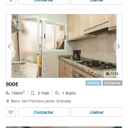
1
/14
900€
NUEVO
PREMIUM
2
108m
3 Hab
1 Baño
Beiro, San Francisco Javier, Granada
Contactar
Llamar