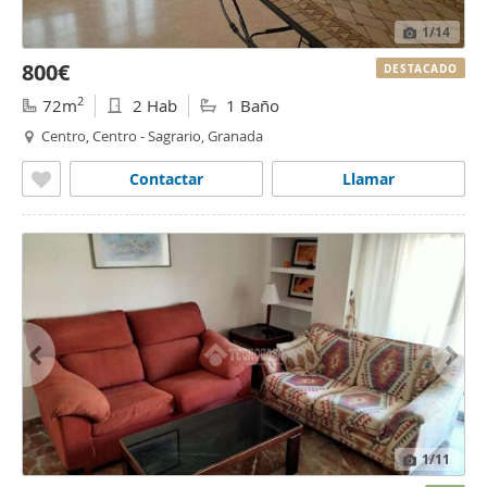
1
/14
800€
DESTACADO
2
72m
2 Hab
1 Baño
Centro, Centro - Sagrario, Granada
Contactar
Llamar
1
/11