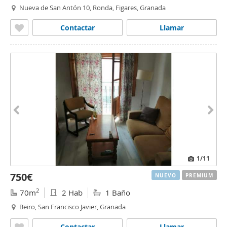
Nueva de San Antón 10, Ronda, Figares, Granada
Contactar
Llamar
1
/11
750€
NUEVO
PREMIUM
2
70m
2 Hab
1 Baño
Beiro, San Francisco Javier, Granada
Contactar
Llamar