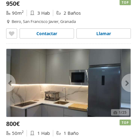
950€
TOP
2
90m
3 Hab
2 Baños
Beiro, San Francisco Javier, Granada
Contactar
Llamar
1
/25
800€
TOP
2
50m
1 Hab
1 Baño