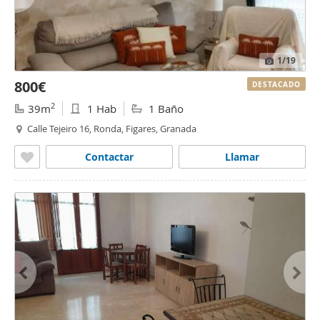
1
/19
800€
DESTACADO
2
39m
1 Hab
1 Baño
Calle Tejeiro 16, Ronda, Figares, Granada
Contactar
Llamar