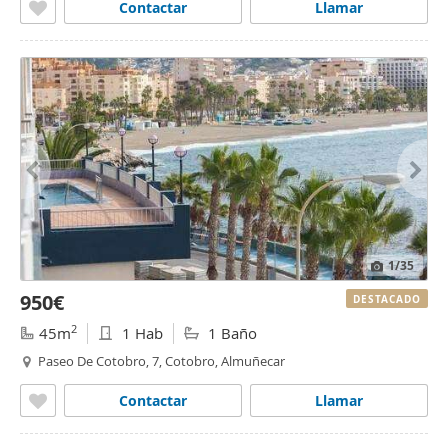
Contactar
Llamar
1
/35
950€
DESTACADO
2
45m
1 Hab
1 Baño
Paseo De Cotobro, 7, Cotobro, Almuñecar
Contactar
Llamar