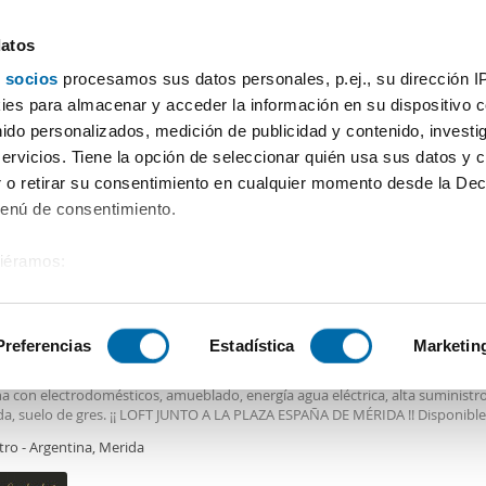
datos
 socios
procesamos sus datos personales, p.ej., su dirección I
Precio
Superficie
Habitaciones
Más filtros - 1
es para almacenar y acceder la información en su dispositivo co
nido personalizados, medición de publicidad y contenido, investi
servicios. Tiene la opción de seleccionar quién usa sus datos y 
 o retirar su consentimiento en cualquier momento desde la Dec
Ordenación Enalqu
Menú de consentimiento.
siéramos:
€
 sobre su ubicación geográfica que puede tener una precisión de
2
m
1 Hab
1 Baño
tivo analizándolo activamente para buscar características específ
Preferencias
Estadística
Marketin
er piso amueblado Centro - argentina
n CENTRO, con 60 m² construidos, 1 dormitorios, 1 baños, reformado, exterio
na con electrodomésticos, amueblado, energía agua eléctrica, alta suministr
sobre cómo se procesan sus datos personales y establezca su
ada, suelo de gres. ¡¡ LOFT JUNTO A LA PLAZA ESPAÑA DE MÉRIDA !! Disponible
 de datos
. Puede cambiar o retirar su consentimiento en cualq
r este fantástico loft en pleno centro de la ciudad y a un paso de todo andan
tro - Argentina, Merida
es.
e de techos altos que lo hacen mucho más amplio y confortable. Tenemos 3
yas que permiten luz natural tanto en pasillo, baño y cocina y resto de las e