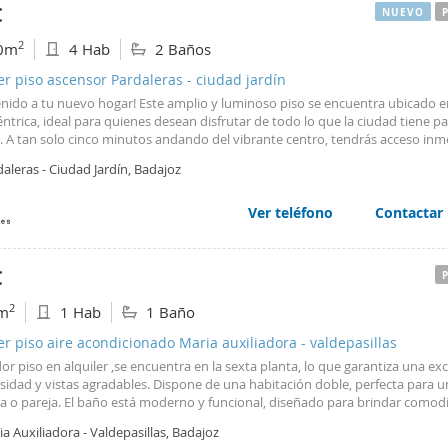
€
NUEVO
2
0m
4 Hab
2 Baños
er piso ascensor Pardaleras - ciudad jardín
enido a tu nuevo hogar! Este amplio y luminoso piso se encuentra ubicado 
ntrica, ideal para quienes desean disfrutar de todo lo que la ciudad tiene p
r. A tan solo cinco minutos andando del vibrante centro, tendrás acceso inm
s, restaurantes y transporte público. La vivienda cuenta con un salón acoge
aleras - Ciudad Jardín, Badajoz
podrás relajarte después de un largo día; además dispone de cuatro dormit
os tanto para familias como para aquellos que buscan espacio adicional o u
a. El baño es cómodo y funcional, ofreciendo todas las comodidades necesar
Ver teléfono
Contactar
 esta oportunidad única por solo €1500 al mes; te invitamos a venir a verlo 
rir el encanto que este magnífico piso puede brindarte.
€
2
m
1 Hab
1 Baño
er piso aire acondicionado Maria auxiliadora - valdepasillas
r piso en alquiler ,se encuentra en la sexta planta, lo que garantiza una ex
sidad y vistas agradables. Dispone de una habitación doble, perfecta para u
a o pareja. El baño está moderno y funcional, diseñado para brindar comodi
le cuenta con aire acondicionado frío y calor, ideal para mantener un ambi
a Auxiliadora - Valdepasillas, Badajoz
le en cualquier estación del año. El suelo es de gres, que combina durabilida