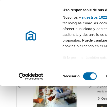
Uso responsable de sus 
Especialistas en pisos en alquiler
Nosotros y
nuestros 1022
Badajoz
Elegir población
tecnologías como las cooki
ofrecer publicidad y conte
Inicio
Alquiler pisos Badajoz
Alquiler Pisos Badajoz
audiencia y desarrollo de 
propósitos. Puede cambiar
Alquiler Pisos Badajoz
provincia
(121 viviendas)
cookies o clicando en el 
Si lo permite, también qui
575
Recopilar información
60
metros
S
Identificar su disposi
Necesario
Alquil
e
digitales)
Piso e
l
2, coci
Obtenga más información 
e
realiz
preferencias en la
sección
alquile
c
Cen
en la Declaración de cooki
Dispon
c
clarabo