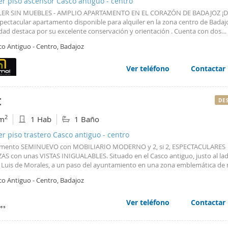
er piso ascensor Casco antiguo - centro
LER SIN MUEBLES - AMPLIO APARTAMENTO EN EL CORAZÓN DE BADAJOZ ¡D
pectacular apartamento disponible para alquiler en la zona centro de Badajo
dad destaca por su excelente conservación y orientación . Cuenta con dos
ciones dobles ?, perfectas para disfrutar del descanso, además dispone de 
co Antiguo - Centro, Badajoz
tos . Entre sus extras se incluyen un cómodo garaje y trastero que brindan
alidad a tu día a día. La ubicación es inmejorable: rodeado de zonas infantile
s cercanos y centros comerciales ?; sin olvidar las vistas agradables que ofr
Ver teléfono
Contactar
tanas ?. El acceso al transporte público es fácil gracias a los autobuses disp
 Recuerda que el alquiler se realiza sin muebles lo cual te brinda la oportuni
a para personalizar tu nuevo hogar . Vayamos a visitarlo!!! Nota: * Las super
€
DE
adas en esta página tienen carácter descriptivo y son aproximadas. * Los pr
ser susceptibles de modificación sin previo aviso. * Alquiler sin muebles.
2
m
1 Hab
1 Baño
er piso trastero Casco antiguo - centro
mento SEMINUEVO con MOBILIARIO MODERNO y 2, si 2, ESPECTACULARES
AS con unas VISTAS INIGUALABLES. Situado en el Casco antiguo, justo al lad
Luis de Morales, a un paso del ayuntamiento en una zona emblemática de 
se encuentra esta vivienda. No lo dudes y disfruta de esta oportunidad!!!
co Antiguo - Centro, Badajoz
cindible Nómina.
Ver teléfono
Contactar