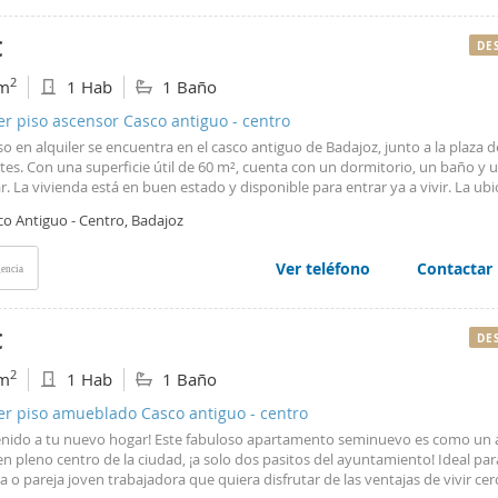
€
DE
2
m
1 Hab
1 Baño
er piso ascensor Casco antiguo - centro
so en alquiler se encuentra en el casco antiguo de Badajoz, junto a la plaza d
es. Con una superficie útil de 60 m², cuenta con un dormitorio, un baño y u
r. La vivienda está en buen estado y disponible para entrar ya a vivir. La ubi
ara quienes buscan vivir en el centro de la ciudad, con todos los servicios y
co Antiguo - Centro, Badajoz
dades cerca. La vivienda es luminosa y ofrece grandes espacios, lo que la 
ra y funcional. No dejes pasar la oportunidad de vivir en este encantador p
n de Badajoz. Contacta con nosotros para más información o para concerta
Ver teléfono
Contactar
encia
 #ref:LM-536 - LM-536 - Inmobiliaria Lopez Montenegro
€
DE
2
m
1 Hab
1 Baño
er piso amueblado Casco antiguo - centro
enido a tu nuevo hogar! Este fabuloso apartamento seminuevo es como un 
en pleno centro de la ciudad, ¡a solo dos pasitos del ayuntamiento! Ideal pa
 o pareja joven trabajadora que quiera disfrutar de las ventajas de vivir cer