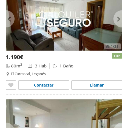
1
/21
1.190€
TOP
2
80m
3 Hab
1 Baño
El Carrascal, Leganés
Contactar
Llamar