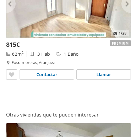
1
/28
815€
PREMIUM
2
62m
3 Hab
1 Baño
Foso-moreras, Aranjuez
Contactar
Llamar
Otras viviendas que te pueden interesar