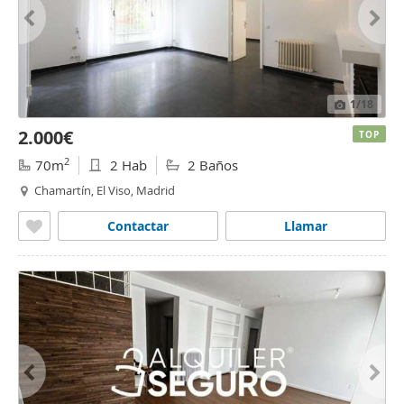
1
/18
2.000€
TOP
2
70m
2 Hab
2 Baños
Chamartín, El Viso, Madrid
Contactar
Llamar