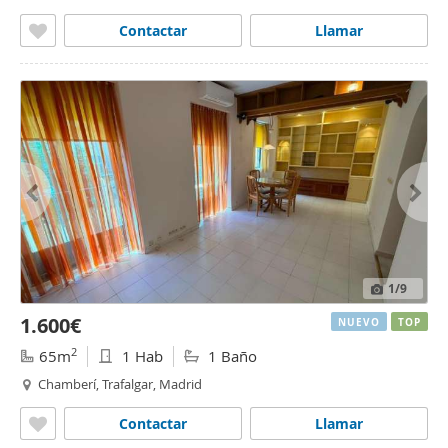
Contactar
Llamar
1
/9
1.600€
NUEVO
TOP
2
65m
1 Hab
1 Baño
Chamberí, Trafalgar, Madrid
Contactar
Llamar