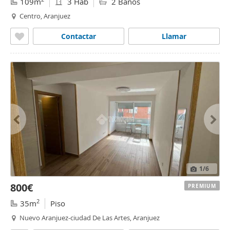
109m
3 Hab
2 Baños
Centro, Aranjuez
Contactar
Llamar
1
/6
800€
PREMIUM
2
35m
Piso
Nuevo Aranjuez-ciudad De Las Artes, Aranjuez