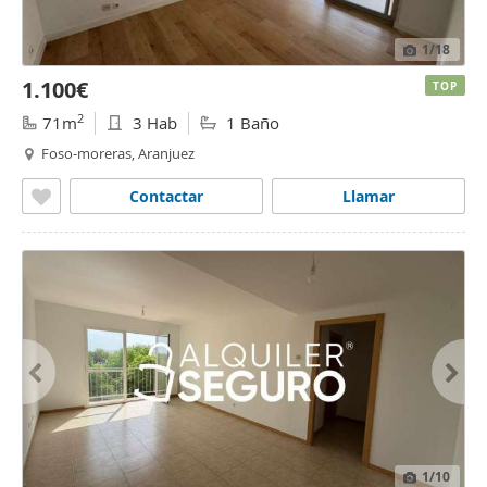
1
/18
1.100€
TOP
2
71m
3 Hab
1 Baño
Foso-moreras, Aranjuez
Contactar
Llamar
1
/10