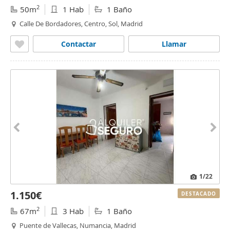
2
50m
1 Hab
1 Baño
Calle De Bordadores, Centro, Sol, Madrid
Contactar
Llamar
1
/22
1.150€
DESTACADO
2
67m
3 Hab
1 Baño
Puente de Vallecas, Numancia, Madrid