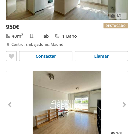
1
/1
950€
DESTACADO
2
40m
1 Hab
1 Baño
Centro, Embajadores, Madrid
Contactar
Llamar
1
/8