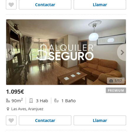
Contactar
Llamar
1
/17
1.095€
PREMIUM
2
90m
3 Hab
1 Baño
Las Aves, Aranjuez
Contactar
Llamar