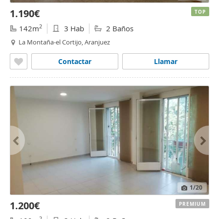
1.190€
TOP
2
142m
3 Hab
2 Baños
La Montaña-el Cortijo, Aranjuez
Contactar
Llamar
1
/20
1.200€
PREMIUM
2