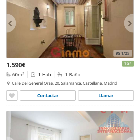
1
/25
1.590€
TOP
2
60m
1 Hab
1 Baño
Calle Del General Oraa, 20, Salamanca, Castellana, Madrid
Contactar
Llamar