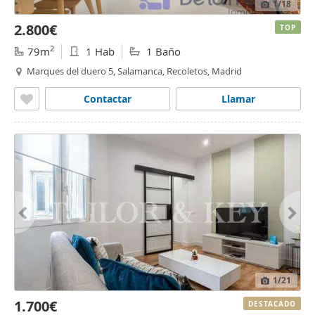
1
/18
2.800€
TOP
2
79m
1 Hab
1 Baño
Marques del duero 5, Salamanca, Recoletos, Madrid
Contactar
Llamar
1
/21
1.700€
DESTACADO