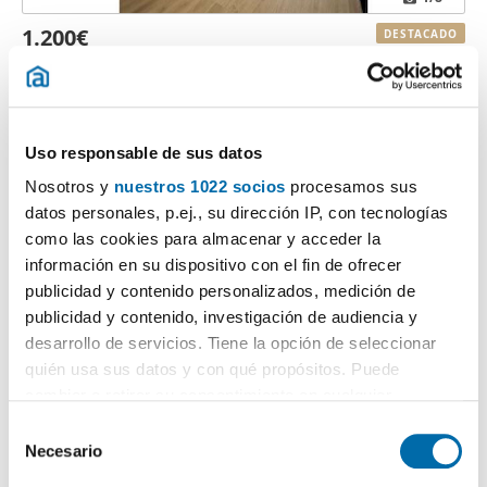
1.200€
DESTACADO
2
80m
2 Hab
3 Baños
Prado De Santo Domingo, Alcorcón
Contactar
Llamar
Uso responsable de sus datos
Nosotros y
nuestros 1022 socios
procesamos sus
datos personales, p.ej., su dirección IP, con tecnologías
como las cookies para almacenar y acceder la
información en su dispositivo con el fin de ofrecer
publicidad y contenido personalizados, medición de
publicidad y contenido, investigación de audiencia y
desarrollo de servicios. Tiene la opción de seleccionar
quién usa sus datos y con qué propósitos. Puede
cambiar o retirar su consentimiento en cualquier
momento desde la Declaración de cookies o clicando en
1
/32
S
el Menú de consentimiento.
Necesario
e
3.500€
DESTACADO
l