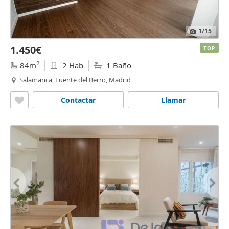
1
/15
1.450€
TOP
2
84m
2 Hab
1 Baño
Salamanca, Fuente del Berro, Madrid
Contactar
Llamar