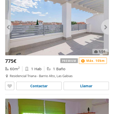
1
/31
775€
Máx. 10km
PREMIUM
2
60m
1 Hab
1 Baño
Residencial Triana - Barrio Alto, Las Gabias
Contactar
Llamar