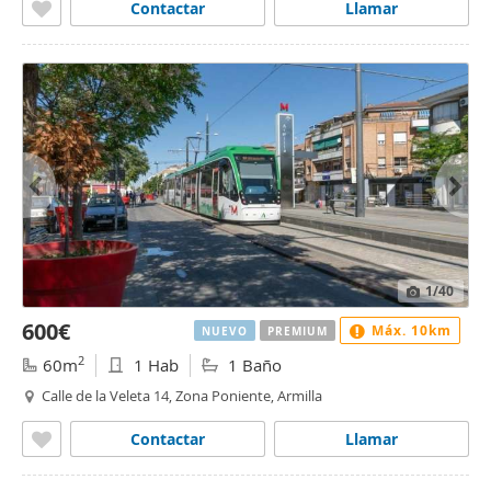
Contactar
Llamar
1
/40
600€
Máx. 10km
NUEVO
PREMIUM
2
60m
1 Hab
1 Baño
Calle de la Veleta 14, Zona Poniente, Armilla
Contactar
Llamar