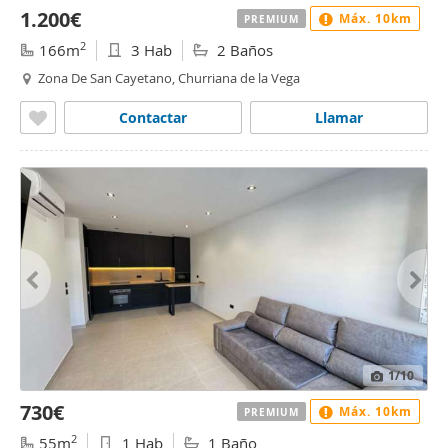
1.200€
Máx. 10km
PREMIUM
2
166m
3 Hab
2 Baños
Zona De San Cayetano, Churriana de la Vega
Contactar
Llamar
1
/10
730€
Máx. 10km
PREMIUM
2
55m
1 Hab
1 Baño