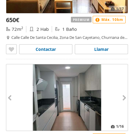
1
/17
650€
Máx. 10km
PREMIUM
2
72m
2 Hab
1 Baño
Calle Calle De Santa Cecilia, Zona De San Cayetano, Churriana de
la Vega
Contactar
Llamar
1
/16