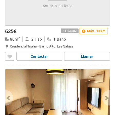
Anuncio sin fotos
625€
Máx. 10km
PREMIUM
2
80m
2 Hab
1 Baño
Residencial Triana - Barrio Alto, Las Gabias
Contactar
Llamar