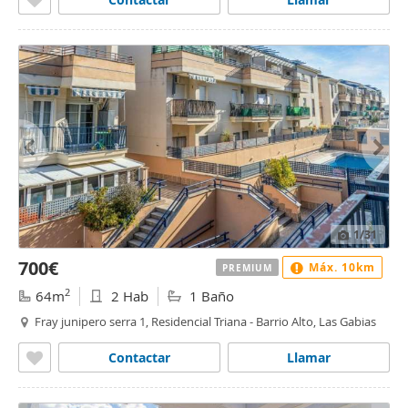
1
/31
700€
Máx. 10km
PREMIUM
2
64m
2 Hab
1 Baño
Fray junipero serra 1, Residencial Triana - Barrio Alto, Las Gabias
Contactar
Llamar