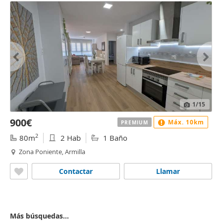
1
/15
900€
Máx. 10km
PREMIUM
2
80m
2 Hab
1 Baño
Zona Poniente, Armilla
Contactar
Llamar
Más búsquedas...