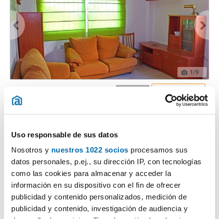
1
/9
600€
Máx. 10km
PREMIUM
2
64m
2 Hab
1 Baño
Residencial Triana - Barrio Alto, Las Gabias
Uso responsable de sus datos
Contactar
Llamar
Nosotros y
nuestros 1022 socios
procesamos sus
datos personales, p.ej., su dirección IP, con tecnologías
como las cookies para almacenar y acceder la
información en su dispositivo con el fin de ofrecer
publicidad y contenido personalizados, medición de
publicidad y contenido, investigación de audiencia y