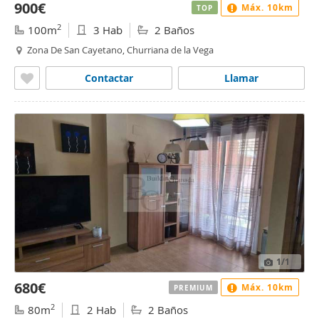
900€
Máx. 10km
TOP
2
100m
3 Hab
2 Baños
Zona De San Cayetano, Churriana de la Vega
Contactar
Llamar
1
/1
680€
Máx. 10km
PREMIUM
2
80m
2 Hab
2 Baños