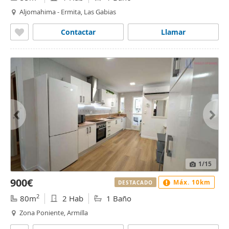
Aljomahima - Ermita, Las Gabias
Contactar
Llamar
1
/15
900€
Máx. 10km
DESTACADO
2
80m
2 Hab
1 Baño
Zona Poniente, Armilla