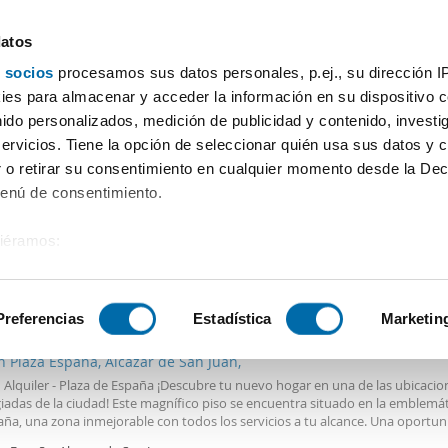
datos
 socios
procesamos sus datos personales, p.ej., su dirección I
Precio
Superficie
Habitaciones
Más filtros - 1
es para almacenar y acceder la información en su dispositivo co
nido personalizados, medición de publicidad y contenido, investi
servicios. Tiene la opción de seleccionar quién usa sus datos y 
 o retirar su consentimiento en cualquier momento desde la Dec
Ordenación Enalqu
Menú de consentimiento.
siéramos:
 sobre su ubicación geográfica que puede tener una precisión de
€
DE
tivo analizándolo activamente para buscar características específ
Preferencias
Estadística
Marketin
2
m
1 Hab
1 Baño
n Plaza España, Alcazar de San Juan,
sobre cómo se procesan sus datos personales y establezca su
n Alquiler - Plaza de España ¡Descubre tu nuevo hogar en una de las ubicaci
 de datos
. Puede cambiar o retirar su consentimiento en cualq
giadas de la ciudad! Este magnífico piso se encuentra situado en la emblemát
es.
aña, una zona inmejorable con todos los servicios a tu alcance. Una oportu
ara vivir en el corazón de la ciudad con acceso directo a transporte, comerci