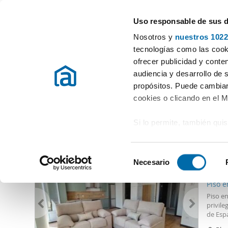
Uso responsable de sus 
Especialistas en pisos en alquiler
Nosotros y
nuestros 1022
Almaden
tecnologías como las cooki
ofrecer publicidad y conte
Inicio
Alquiler pisos Ciudad Real
Alquiler Pisos Almaden
audiencia y desarrollo de 
propósitos. Puede cambiar
Alquiler Pisos Almaden
(0 viviendas)
cookies o clicando en el 
Si lo permite, también qui
Otras viviendas que te pueden interesar
Recopilar información
700
metros
S
Identificar su disposi
Necesario
e
62
digitales)
l
Piso e
Obtenga más información 
e
Piso e
preferencias en la
sección
c
privile
en la Declaración de cooki
de Esp
c
única p