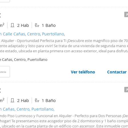
de fianza.
€
2
m
2 Hab
1 Baño
n Calle Cañas, Centro, Puertollano,
 Alquiler - Oportunidad Perfecta para Ti ¡Descubre este magnífico piso de 7
ente adaptado y listo para vivir! Se trata de una vivienda de segunda mano 
te estado, ubicada en planta primera con acceso exterior, ideal para disfrut
l y ventilación constante. Cuenta con ascensor para tu comodidad y está
e Cañas, Centro, Puertollano
almente diseñado para personas con movilidad reducida, garantizando acces
n todos los espacios. El inmueble dispone de 2 dormitorios espaciosos y 1 
al, perfecto para familias pequeñas o profesionales que buscan confort y pr
Ver teléfono
Contactar
encia
, incluye un práctico trastero donde guardar todo lo que necesites. Como v
, la plaza de garaje está incluida en el precio, ofreciéndote seguridad y co
 vehículo. Esta es tu oportunidad de acceder a una vivienda moderna, acces
€
uipada. ¡No dejes pasar esta ocasión! Requisitos: Contrato de trabajo en vig
edad superior a 1 año en la misma empresa. Solvencia económica: Los ingre
2
m
2 Hab
1 Baño
les demostrables deben cubrir cómodamente el ratio de alquiler. Documen
ación de las 3 últimas nóminas y contrato laboral. No se admiten animales 
n Cañas, Centro, Puertollano,
a. Se realizará filtro de solvencia para seguro de impago de alquiler.
ndo Piso Luminoso y Funcional en Alquiler - Perfecto para Dos Personas ¡De
hogar! Te presentamos este acogedor piso de 2 dormitorios y 1 baño compl
, ubicado en la cuarta planta de un edificio con ascensor. Este inmueble co