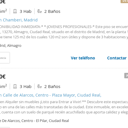
0€
DE
2
5m
3 Hab
2 Baños
en Chamberi, Madrid
ONIBILIDAD INMEDIATA-* *-JOVENES PROFESIONALES-* Este piso se encuen
 13270, Almagro, Ciudad Real, situado en el distrito de Madrid, en la planta 
e tiene 125 m2 de los cuales 120 m2 son útiles y dispone de 3 habitaciones 
scensor, luminoso, exterior, cocina amueblada, amueblado, calefacción cent
rid, Almagro
 equipada, armarios empotrados, buen estado y aire acondicionado. Esta zo
en los siguientes barrios Almagro, Arapiles, Gaztambide, Ríos Rosas, Trafalgar
rmoso. Si hay un barrio con chulería, es este. En él encontramos cines, rest
Ver teléfono
Contactar
encia
mera línea, zonas de copeteo y muchas tiendas bonitas. La primera estación
o en Madrid, está aquí, así que transporte no te faltaría. También está cerc
facultades. Como puedes ver, es una zona casi completa, porque lo único que
0€
!
2
5m
3 Hab
2 Baños
n Calle de Alarcos, Centro - Plaza Mayor, Ciudad Real,
en Alquiler sin muebles ¡Listo para Entrar a Vivir! ** Descubre este espectacu
 en una de las calles más transitadas de la ciudad. Este inmueble, en excele
 cuenta con un suelo de parqué recién acuchillado que aporta calidez y eleg
incón. La cocina, completamente nueva y a estrenar, está equipada con
e De Alarcos, Centro - El Pilar, Ciudad Real
odomésticos ideal para los amantes de la gastronomía. Además, los dos bañ
eformados, ofreciendo un toque moderno y funcional, tres dormitorios la pri