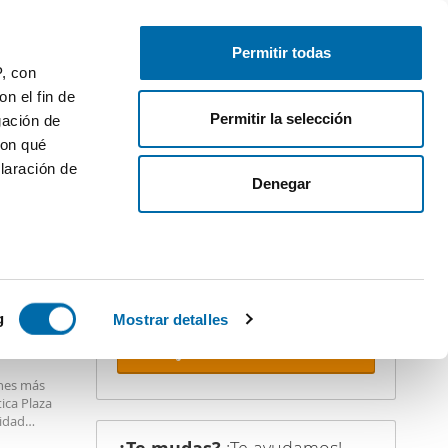
Publica gratis
Inicia sesión
Permitir todas
P, con
n el fin de
Permitir la selección
gación de
con qué
laración de
iler
Denegar
¡Crea tu alerta!
No dejes que te adelanten. Recibe en
tu correo
todas las novedades
de
esta búsqueda.
 varios
STACADO
icas (huellas
g
Mostrar detalles
Recibir alertas
s
ones más
uier momento
ica Plaza
nidad
os y ocio.