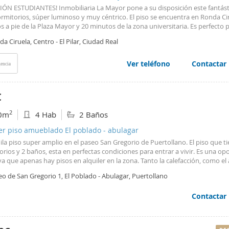
lidad con todos los servicios necesarios a su alcance. Imprescindible, acredi
IÓN ESTUDIANTES! Inmobiliaria La Mayor pone a su disposición este fantást
ia.
rmitorios, súper luminoso y muy céntrico. El piso se encuentra en Ronda Cir
 a pie de la Plaza Mayor y 20 minutos de la zona universitaria. Es perfecto 
ntes de enfermería, medicina, y demás estudios relacionados con la salud, 
a Ciruela, Centro - El Pilar, Ciudad Real
ra a mitad de camino entre el Hospital General y la facultad. Lo más impor
: * Calefacción * Agua No incluye: *Electricidad *Wifi ¿Te interesa? No dudes
ar una cita con nuestra inmobiliaria.
Ver teléfono
Contactar
encia
€
2
0m
4 Hab
2 Baños
er piso amueblado El poblado - abulagar
ila piso super amplio en el paseo San Gregorio de Puertollano. El piso que t
rios y 2 baños, esta en perfectas condiciones para entrar a vivir. Es una o
ya que apenas hay pisos en alquiler en la zona. Tanto la calefacción, como el
ia, como la cocina y el aire acondicionado funcionan con electricidad. Precio
o de San Gregorio 1, El Poblado - Abulagar, Puertollano
able.
Contactar