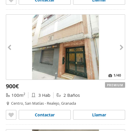
1
/40
900€
PREMIUM
2
100m
3 Hab
2 Baños
Centro, San Matías - Realejo, Granada
Contactar
Llamar