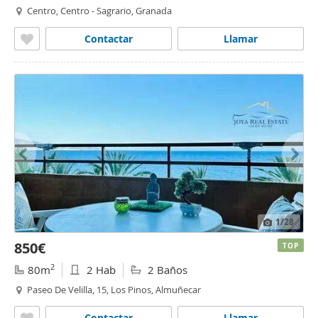
Centro, Centro - Sagrario, Granada
Contactar
Llamar
1
/28
850€
TOP
2
80m
2 Hab
2 Baños
Paseo De Velilla, 15, Los Pinos, Almuñecar
Contactar
Llamar