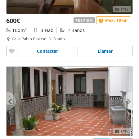
1
/12
600€
Máx. 10km
PREMIUM
2
100m
3 Hab
2 Baños
Calle Pablo Picasso, 3, Guadix
Contactar
Llamar
1
/16