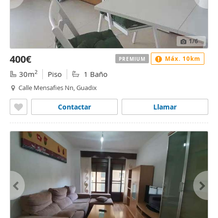
1
/6
400€
Máx. 10km
PREMIUM
2
30m
Piso
1 Baño
Calle Mensafies Nn, Guadix
Contactar
Llamar