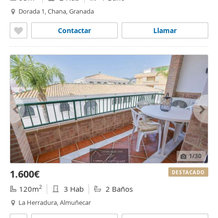
Dorada 1, Chana, Granada
Contactar
Llamar
1
/30
1.600€
DESTACADO
2
120m
3 Hab
2 Baños
La Herradura, Almuñecar