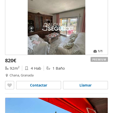
1
/1
820€
PREMIUM
2
92m
4 Hab
1 Baño
Chana, Granada
Contactar
Llamar