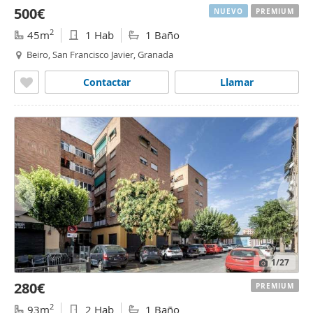
500€
NUEVO
PREMIUM
2
45m
1 Hab
1 Baño
Beiro, San Francisco Javier, Granada
Contactar
Llamar
1
/27
280€
PREMIUM
2
93m
2 Hab
1 Baño