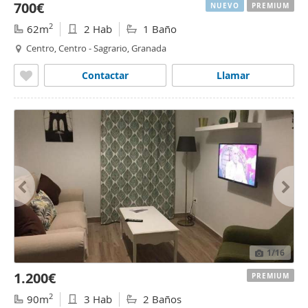
700€
NUEVO
PREMIUM
2
62m
2 Hab
1 Baño
Centro, Centro - Sagrario, Granada
Contactar
Llamar
1
/16
1.200€
PREMIUM
2
90m
3 Hab
2 Baños