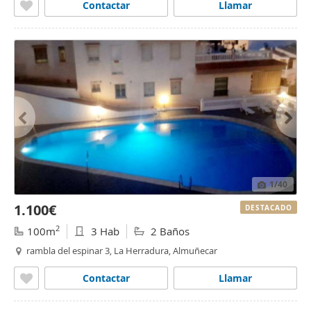
Contactar
Llamar
1
/40
1.100€
DESTACADO
2
100m
3 Hab
2 Baños
rambla del espinar 3, La Herradura, Almuñecar
Contactar
Llamar