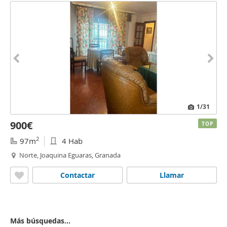
1
/31
900€
TOP
2
97m
4 Hab
Norte, Joaquina Eguaras, Granada
Contactar
Llamar
Más búsquedas...