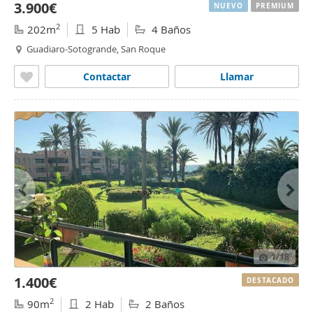
3.900€
NUEVO
PREMIUM
2
202m
5 Hab
4 Baños
Guadiaro-Sotogrande, San Roque
Contactar
Llamar
1
/18
1.400€
DESTACADO
2
90m
2 Hab
2 Baños