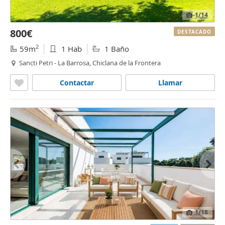
1
/14
800€
DESTACADO
2
59m
1 Hab
1 Baño
Sancti Petri - La Barrosa, Chiclana de la Frontera
Contactar
Llamar
1
/18