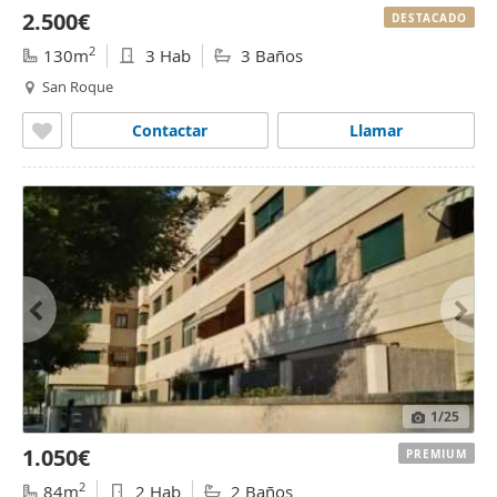
2.500€
DESTACADO
2
130m
3 Hab
3 Baños
San Roque
Contactar
Llamar
1
/25
1.050€
PREMIUM
2
84m
2 Hab
2 Baños