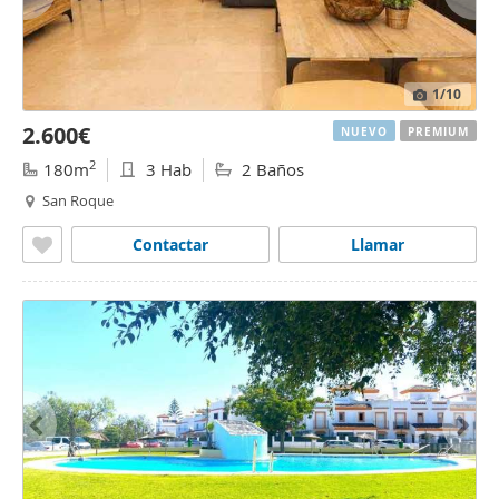
1
/10
2.600€
NUEVO
PREMIUM
2
180m
3 Hab
2 Baños
San Roque
Contactar
Llamar