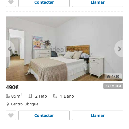
Contactar
Llamar
1
/10
490€
PREMIUM
2
85m
2 Hab
1 Baño
Centro, Ubrique
Contactar
Llamar