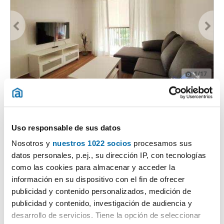
1
/17
480€
PREMIUM
2
85m
3 Hab
1 Baño
Avenida Manuel De Falla, Ubrique
Uso responsable de sus datos
Contactar
Llamar
Nosotros y
nuestros 1022 socios
procesamos sus
datos personales, p.ej., su dirección IP, con tecnologías
como las cookies para almacenar y acceder la
información en su dispositivo con el fin de ofrecer
publicidad y contenido personalizados, medición de
publicidad y contenido, investigación de audiencia y
desarrollo de servicios. Tiene la opción de seleccionar