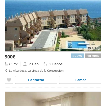
1
/1
900€
NUEVO
PREMIUM
2
65m
2 Hab
2 Baños
La Alcaidesa, La Linea de la Concepcion
Contactar
Llamar