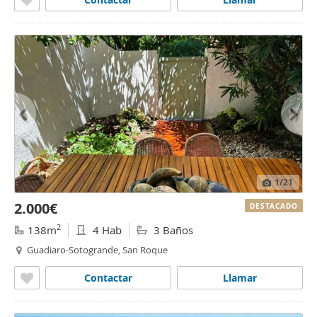
1
/21
2.000€
DESTACADO
2
138m
4 Hab
3 Baños
Guadiaro-Sotogrande, San Roque
Contactar
Llamar