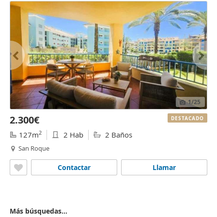
1
/25
2.300€
DESTACADO
2
127m
2 Hab
2 Baños
San Roque
Contactar
Llamar
Más búsquedas...