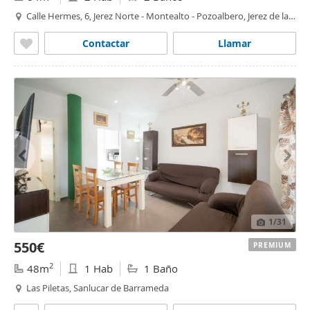
Calle Hermes, 6, Jerez Norte - Montealto - Pozoalbero, Jerez de la
Frontera
Contactar
Llamar
1
/31
550€
PREMIUM
2
48m
1 Hab
1 Baño
Las Piletas, Sanlucar de Barrameda