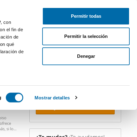
Publica gratis
Inicia sesión
Permitir todas
P, con
n el fin de
Permitir la selección
gación de
con qué
laración de
iler
Denegar
¡Crea tu alerta!
No dejes que te adelanten. Recibe en
tu correo
todas las novedades
de
esta búsqueda.
 varios
 10km
icas (huellas
g
Mostrar detalles
Recibir alertas
s
piso
uier momento
 ofrece
s, si lo
sa desde