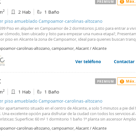
€
Máx.
PREMIUM
s médicos preparados ante cualquier eventualidad junto colegios reconocido
cas estabilidad educativa familiarmente hablando. ****SE SOLICITA
2
m
2 Hab
1 Baño
ENTACIÓN ECONÓMICA POR SEGURO DE IMPAGOS****
ler piso amueblado Campoamor-carolinas-altozano
699 Piso en alquiler en Campoamor de 2 dormitorios ¡Listo para entrar a viv
ar cómodo, bien ubicado y listo para empezar una nueva etapa?, Presenta
or piso en Alicante la zona de Campoamor, ideal para quienes buscan tranqu
alidad. La vivienda, situada en una finca con ascensor, destaca por su exce
poamor-carolinas-altozano, campoamor, Alacant / Alicante
bución: 2 Dormitorios amplios y luminosos, Salón-comedor acogedor, perfect
ía. Cocina con office, equipada y diseñada para aprovechar el espacio. Bañ
de entrada. El inmueble se entrega semi amueblado, lo que te permite darle 
Ver teléfono
Contactar
l sin las complicaciones de una mudanza vacía. ¡Está listo para entrar a vivir
ones del alquiler: Alquiler de larga temporada. Fianza: 2 meses. Perfil: Bus
nos responsables. Es imprescindible acreditar solvencia económica (contrat
€
Máx.
PREMIUM
 estable, antigüedad laboral e ingresos demostrables). Restricciones: No se
s y es una vivienda para no fumadores. Visitas: La vivienda estará disponib
2
m
1 Hab
1 Baño
s físicas muy pronto. No obstante, ¡puedes realizar el TOUR VIRTUAL ya mism
cta con nosotros para más información y asegura tu nuevo hogar en Camp
ler piso amueblado Campoamor-carolinas-altozano
or apartamento situado en el centro de Alicante, a solo 5 minutos a pie de
. Una excelente opción para disfrutar de la ciudad con todos los servicios al 
rísticas: Superficie: 60 m² 1 dormitorio 1 baño 1ª planta sin ascensor Amplio
 Muy cerca de parques, cafeterías, restaurantes, supermercados, colegios, t
poamor-carolinas-altozano, campoamor, Alacant / Alicante
 y todos los servicios necesarios. Y-2907(sfpi)