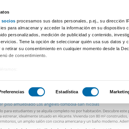
datos
 socios
procesamos sus datos personales, p.ej., su dirección I
Precio
Superficie
Habitaciones
Más filtros - 1
es para almacenar y acceder la información en su dispositivo co
nido personalizados, medición de publicidad y contenido, investi
servicios. Tiene la opción de seleccionar quién usa sus datos y 
 o retirar su consentimiento en cualquier momento desde la Dec
Ordenación Enalqu
Menú de consentimiento.
siéramos:
 sobre su ubicación geográfica que puede tener una precisión de
€
Máx.
TOP
tivo analizándolo activamente para buscar características específ
Preferencias
Estadística
Marketin
2
m
3 Hab
1 Baño
ler piso amueblado Los ángeles-tómbola-san nicolás
sobre cómo se procesan sus datos personales y establezca su
lo para estudiantes y se alquila completo no por habitación. Descubre este 
 de datos
. Puede cambiar o retirar su consentimiento en cualq
 estrenar, idealmente situado en Alicante. Vivienda con 80 m² construidos,
es.
ormitorios, un amplio salón con cocina americana y un baño moderno. Ademá
, podemos instalar una TV en tu habitación para que te sientas como en ca