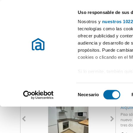
Uso responsable de sus 
Especialistas en pisos en alquiler
Nosotros y
nuestros 1022
Albatera
tecnologías como las cooki
ofrecer publicidad y conte
Inicio
Alquiler pisos Alicante / Alacant
Alquiler Pisos Albatera
audiencia y desarrollo de 
propósitos. Puede cambiar
Alquiler Pisos Albatera
(0 viviendas)
cookies o clicando en el 
Si lo permite, también qui
Otras viviendas que te pueden interesar
Recopilar información
930
metros
S
Identificar su disposi
Necesario
e
85
digitales)
l
Alqui
Obtenga más información 
e
Piso só
preferencias en la
sección
c
nuevo a
en la Declaración de cooki
tres d
c
deseas