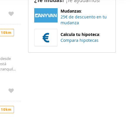
¿Te mudas?
¡Te ayudamos!
ca de la
er funciones
Mudanzas
:
 haga del
4 a pocos
25€ de descuento en tu
e facilita
den
mudanza
 y
r del uso
ceso
 10km
imo de
Calcula tu hipoteca
:
Compara hipotecas
s
IGUAL AL
o desde
está
tranquila
 10km