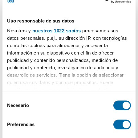
Más búsquedas...
áticos alquiler El Tarter
,
pisos alquiler El Tarter
,
estudios
alquiler El Tarter
Uso responsable de sus datos
Nosotros y
nuestros 1022 socios
procesamos sus
Búsquedas similares a "Alquiler Estudios El Tarter":
alquiler
estudios El Tarter
,
alquiler pisos El Tarter
,
alquiler áticos El
datos personales, p.ej., su dirección IP, con tecnologías
Tarter
.
como las cookies para almacenar y acceder la
información en su dispositivo con el fin de ofrecer
publicidad y contenido personalizados, medición de
publicidad y contenido, investigación de audiencia y
desarrollo de servicios. Tiene la opción de seleccionar
¡Crea tu alerta!
quién usa sus datos y con qué propósitos. Puede
No dejes que te adelanten. Recibe en tu correo
todas
las novedades
de esta búsqueda.
cambiar o retirar su consentimiento en cualquier
momento desde la Declaración de cookies o clicando en
S
el Menú de consentimiento.
Necesario
e
l
Recibir alertas
Si lo permite, también quisiéramos:
e
Preferencias
Recopilar información sobre su ubicación geográfica
c
que puede tener una precisión de varios metros
c