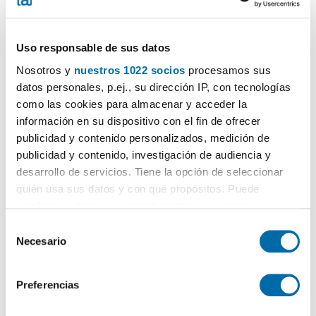
Más búsquedas...
dúplexs El Morell
,
alquiler casas El Morell
,
pisos El Morell
,
áticos alquiler El Morell
Uso responsable de sus datos
Nosotros y
nuestros 1022 socios
procesamos sus
Búsquedas similares a "Alquiler Dúplexs El Morell":
alquiler
casas El Morell
,
alquiler dúplexs El Morell
,
alquiler áticos El
datos personales, p.ej., su dirección IP, con tecnologías
Morell
,
alquiler pisos El Morell
.
como las cookies para almacenar y acceder la
información en su dispositivo con el fin de ofrecer
publicidad y contenido personalizados, medición de
publicidad y contenido, investigación de audiencia y
desarrollo de servicios. Tiene la opción de seleccionar
¡Crea tu alerta!
quién usa sus datos y con qué propósitos. Puede
No dejes que te adelanten. Recibe en tu correo
todas
las novedades
de esta búsqueda.
cambiar o retirar su consentimiento en cualquier
momento desde la Declaración de cookies o clicando en
S
el Menú de consentimiento.
Necesario
e
l
Recibir alertas
Si lo permite, también quisiéramos:
e
Preferencias
Recopilar información sobre su ubicación geográfica
c
que puede tener una precisión de varios metros
c