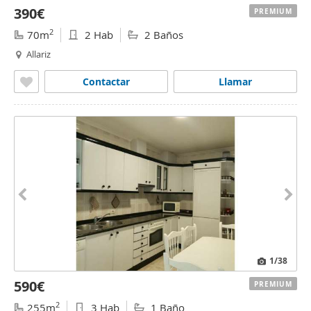
390€
PREMIUM
2
70m
2 Hab
2 Baños
Allariz
Contactar
Llamar
1
/38
590€
PREMIUM
2
255m
3 Hab
1 Baño