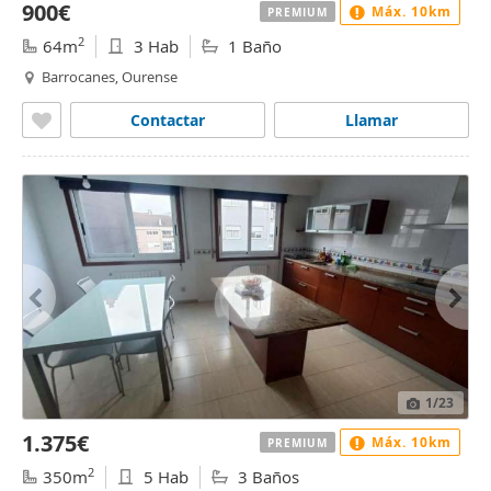
900€
Máx. 10km
PREMIUM
2
64m
3 Hab
1 Baño
Barrocanes, Ourense
Contactar
Llamar
1
/23
1.375€
Máx. 10km
PREMIUM
2
350m
5 Hab
3 Baños