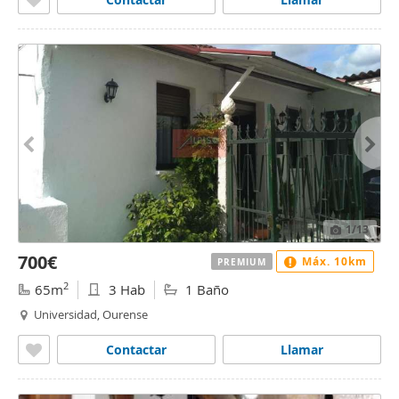
1
/13
700€
Máx. 10km
PREMIUM
2
65m
3 Hab
1 Baño
Universidad, Ourense
Contactar
Llamar