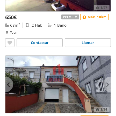
1
/27
650€
Máx. 10km
PREMIUM
2
68m
2 Hab
1 Baño
Toen
Contactar
Llamar
1
/34