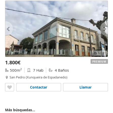
1
/22
1.800€
PREMIUM
2
500m
7 Hab
4 Baños
San Pedro (Xunqueira de Espadanedo)
Contactar
Llamar
Más búsquedas...