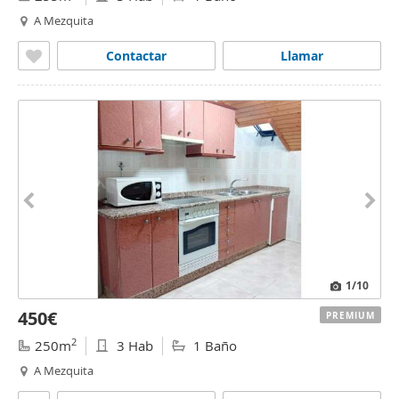
A Mezquita
Contactar
Llamar
1
/10
450€
PREMIUM
2
250m
3 Hab
1 Baño
A Mezquita