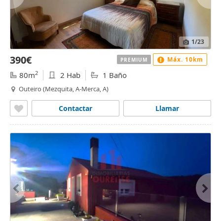
1
/23
390€
Máx. 10km
PREMIUM
2
80m
2 Hab
1 Baño
Outeiro (Mezquita, A-Merca, A)
Contactar
Llamar