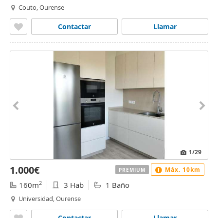
Couto, Ourense
Contactar
Llamar
1
/29
1.000€
Máx. 10km
PREMIUM
2
160m
3 Hab
1 Baño
Universidad, Ourense
Contactar
Llamar