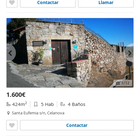
Contactar
Llamar
1
/12
1.600€
2
424m
5 Hab
4 Baños
Santa Eufemia s/n, Celanova
Contactar