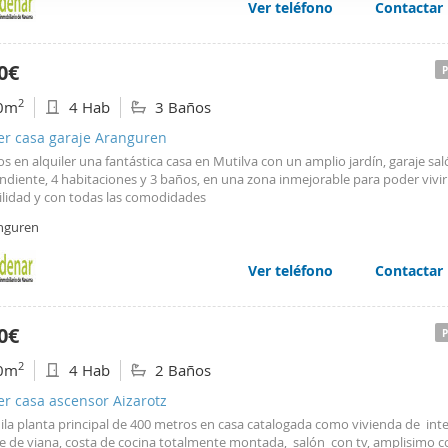
tar contratos y nóminas.
Ver teléfono
Contactar
web se usan para personalizar el contenido y los anuncios, ofrec
ar el tráfico. Además, compartimos información sobre el uso que
tners de redes sociales, publicidad y análisis web, quienes pue
0€
ación que les haya proporcionado o que hayan recopilado a parti
2
0m
4 Hab
3 Baños
vicios.
er casa garaje Aranguren
 en alquiler una fantástica casa en Mutilva con un amplio jardín, garaje sal
ndiente, 4 habitaciones y 3 baños, en una zona inmejorable para poder vivir
ilidad y con todas las comodidades
nguren
Ver teléfono
Contactar
0€
2
0m
4 Hab
2 Baños
er casa ascensor Aizarotz
ila planta principal de 400 metros en casa catalogada como vivienda de int
pe de viana, costa de cocina totalmente montada, salón con tv, amplisimo 