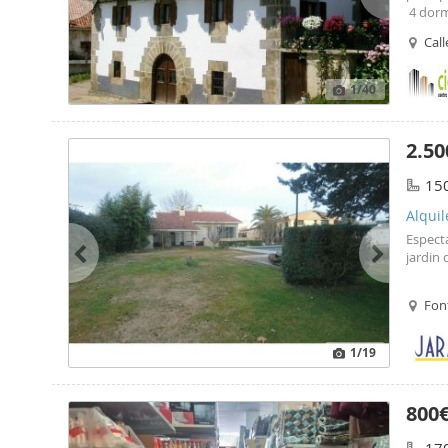
4 dorm
todas 
Call
barbac
meses.
1
/40
2.50
15
Alquil
Especta
jardin 
Font
1
/19
800