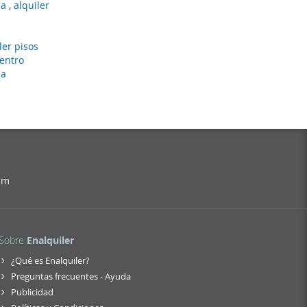
ea
,
alquiler
ler pisos
centro
ja
am
Sobre
Enalquiler
¿Qué es Enalquiler?
Preguntas frecuentes - Ayuda
Publicidad