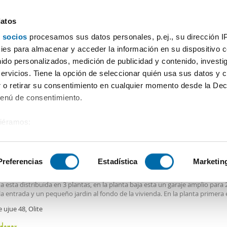
datos
 socios
procesamos sus datos personales, p.ej., su dirección I
Precio
Superficie
Habitaciones
Más filtros - 1
es para almacenar y acceder la información en su dispositivo co
nido personalizados, medición de publicidad y contenido, investi
servicios. Tiene la opción de seleccionar quién usa sus datos y 
 o retirar su consentimiento en cualquier momento desde la Dec
Ordenación Enalqu
Menú de consentimiento.
siéramos:
€
 sobre su ubicación geográfica que puede tener una precisión de
2
8m
3 Hab
2 Baños
tivo analizándolo activamente para buscar características específ
Preferencias
Estadística
Marketin
er casa garaje Olite
LIARIA CIDENAR alquila este adosado seminuevo en olite con vistas al castil
a esta distribuida en 3 plantas, en la planta baja esta un garaje amplio para 
sobre cómo se procesan sus datos personales y establezca su
, la entrada y un pequeño jardin al fondo de la vivienda. En la planta primera
 de datos
. Puede cambiar o retirar su consentimiento en cualq
mplio con grandes ventanas, un baño, y la cocina con una terraza y en la pl
e ujue 48, Olite
es.
a hay tres habitaciones y un baño. La vivienda está vacía sin muebles. Bus
as serias y responsables que cuiden la vivienda y estén trabajando que pu