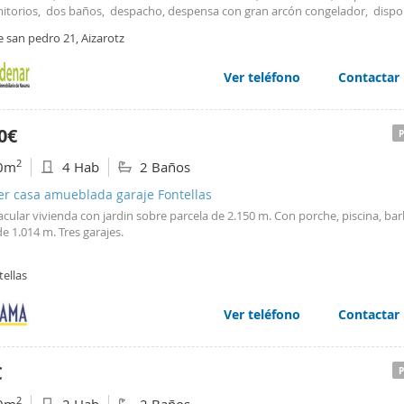
itorios, dos baños, despacho, despensa con gran arcón congelador, disp
las comodidades pero en un entorno privilegiado, internet, tv, zona exteri
e san pedro 21, Aizarotz
oa. Mas información personal en nuestras oficina con cita previa. alquiler 
 , seguro de responsabilidad civil. No se admiten mascotas ni fumadores
Ver teléfono
Contactar
0€
2
0m
4 Hab
2 Baños
er casa amueblada garaje Fontellas
cular vivienda con jardin sobre parcela de 2.150 m. Con porche, piscina, ba
de 1.014 m. Tres garajes.
ellas
Ver teléfono
Contactar
€
2