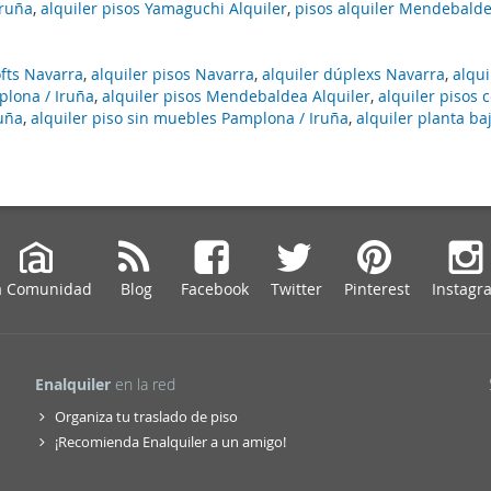
Iruña
,
alquiler pisos Yamaguchi Alquiler
,
pisos alquiler Mendebald
ofts Navarra
,
alquiler pisos Navarra
,
alquiler dúplexs Navarra
,
alqui
plona / Iruña
,
alquiler pisos Mendebaldea Alquiler
,
alquiler pisos 
ruña
,
alquiler piso sin muebles Pamplona / Iruña
,
alquiler planta ba
a Comunidad
Blog
Facebook
Twitter
Pinterest
Instagr
Enalquiler
en la red
Organiza tu traslado de piso
¡Recomienda Enalquiler a un amigo!