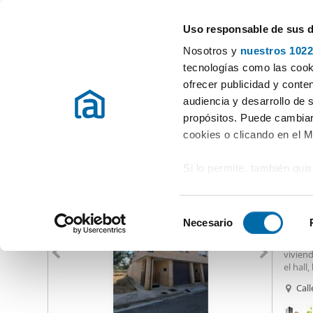
Uso responsable de sus 
Especialistas en pisos en alquiler
Nosotros y
nuestros 1022
Navarra
Elegir población
tecnologías como las cooki
ofrecer publicidad y conte
Inicio
Alquiler pisos Navarra
Alquiler Casas Navarra
audiencia y desarrollo de 
propósitos. Puede cambiar
Alquiler Casas Navarra
provincia
(5 viviendas)
cookies o clicando en el 
Si lo permite, también qui
900
Recopilar información
21
metros
S
Identificar su disposi
Necesario
Alquil
e
digitales)
INMOBI
l
viviend
Obtenga más información 
e
el hall
preferencias en la
sección
salon a
c
Call
en la Declaración de cooki
segund
c
person