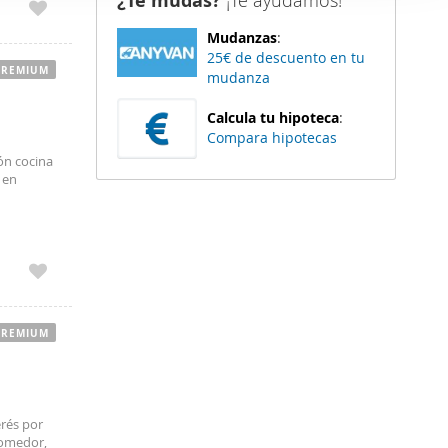
¿Te mudas?
¡Te ayudamos!
er funciones
Mudanzas
:
 haga del
25€ de descuento en tu
den
PREMIUM
mudanza
r del uso
Calcula tu hipoteca
:
Compara hipotecas
ón cocina
 en
PREMIUM
erés por
comedor,