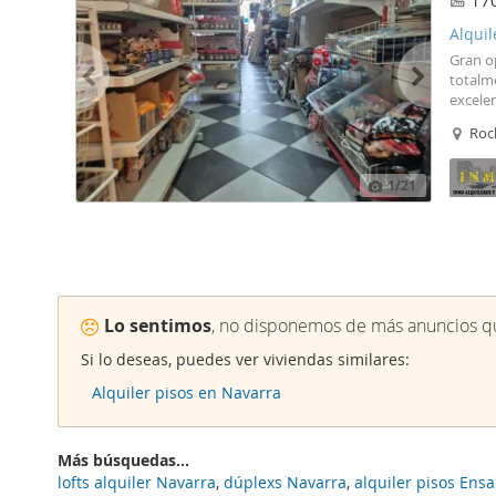
17
Alquil
Gran op
totalm
excelen
exclusi
Roc
vigor 
adicion
equipad
1
/21
y ubica
acondi
80.500 
entrada
aval ba
empren
de las 
Lo sentimos
, no disponemos de más anuncios qu
nunca!.
Si lo deseas, puedes ver viviendas similares:
Alquiler pisos en Navarra
Más búsquedas...
lofts alquiler Navarra
,
dúplexs Navarra
,
alquiler pisos Ens