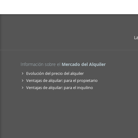
diferen
direct
estrena
espacio
para c
visita
L
Información sobre el
Mercado del Alquiler
Evolución del precio del alquiler
Ventajas de alquilar: para el propietario
Ventajas de alquilar: para el inquilino