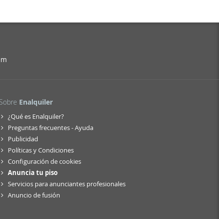
 y acceso
e a
lizar cada
e unen
ar una
a
am
Sobre
Enalquiler
¿Qué es Enalquiler?
Preguntas frecuentes - Ayuda
Publicidad
Políticas y Condiciones
Configuración de cookies
Anuncia tu piso
Servicios para anunciantes profesionales
Anuncio de fusión