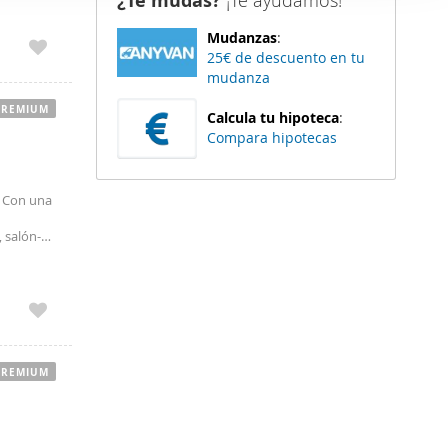
¿Te mudas?
¡Te ayudamos!
er funciones
Mudanzas
:
 haga del
25€ de descuento en tu
den
mudanza
r del uso
PREMIUM
Calcula tu hipoteca
:
quilidad,
Compara hipotecas
carretera
. Con una
 salón-
PREMIUM