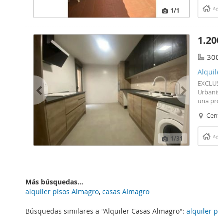
negoci
1
/1
Ag
inform
#ref:2
1.20
30
Alquil
EXCLUS
Urbani
una pr
calidad
Cent
Marian
300 m²
Distrib
1
/31
Ag
perfec
inunda
sofisti
comple
moment
Más búsquedas...
cocina
alquiler pisos Almagro
,
casas Almagro
alta ga
calida
Búsquedas similares a "Alquiler Casas Almagro":
alquiler 
Carpint