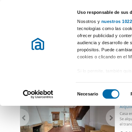
Uso responsable de sus 
Especialistas en pisos en alquiler
Nosotros y
nuestros 1022
Almagro
tecnologías como las cooki
ofrecer publicidad y conte
Inicio
Alquiler pisos Ciudad Real
Alquiler Casas Almagro
audiencia y desarrollo de 
propósitos. Puede cambiar
Alquiler Casas Almagro
(0 viviendas)
cookies o clicando en el 
Si lo permite, también qui
Otras viviendas que te pueden interesar
Recopilar información
500
metros
S
Identificar su disposi
Necesario
e
13
digitales)
l
Alqui
Obtenga más información 
e
Casa en
preferencias en la
sección
c
Se alqu
en la Declaración de cooki
el tra
c
comodid