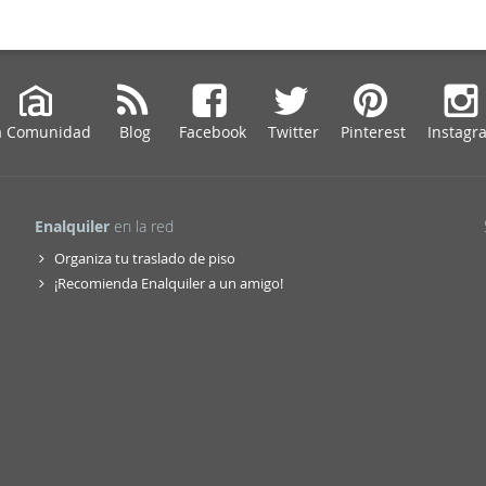
tes estancias -aire acondicionado en la vivienda. ?• Puerta exterior blindada
o a la vivienda igualmente blindado Todo ello en una vivienda completament
r, disponible en alquiler sin muebles, perfecta para quienes desean persona
 a su estilo. Una propiedad singular donde diseño, tecnología y ubicación s
rear un hogar verdaderamente excepcional. Para más información o concert
 privada, contacte con Urbanismo &Construcción Inmobiliaria. 677208976 An
a Comunidad
Blog
Facebook
Twitter
Pinterest
Instagr
Enalquiler
en la red
Organiza tu traslado de piso
¡Recomienda Enalquiler a un amigo!