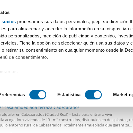
datos
 socios
procesamos sus datos personales, p.ej., su dirección I
Precio
Superficie
Habitaciones
Más filtros - 1
es para almacenar y acceder la información en su dispositivo co
nido personalizados, medición de publicidad y contenido, investi
servicios. Tiene la opción de seleccionar quién usa sus datos y 
 o retirar su consentimiento en cualquier momento desde la Dec
Ordenación Enalqu
Menú de consentimiento.
siéramos:
 sobre su ubicación geográfica que puede tener una precisión de
€
tivo analizándolo activamente para buscar características específ
Preferencias
Estadística
Marketin
2
1m
2 Hab
2 Baños
ler casa amueblada terraza Cabezarados
sobre cómo se procesan sus datos personales y establezca su
 alquiler en Cabezarados (Ciudad Real) – Lista para entrar a vivir
 de datos
. Puede cambiar o retirar su consentimiento en cualq
ila acogedora vivienda de 131 m² construidos, distribuida en dos plantas, u
es.
nquilo entorno rural de Cabezarados. Totalmente amueblada que garantiza
ad y funcionalidad, esta casa es ideal para quienes buscan un hogar listo 