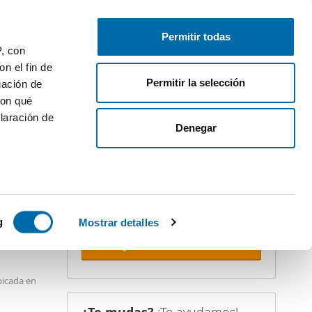
Publica gratis
Inicia sesión
Permitir todas
P, con
n el fin de
Permitir la selección
gación de
con qué
laración de
iler
Denegar
¡Crea tu alerta!
No dejes que te adelanten. Recibe en
tu correo
todas las novedades
de
esta búsqueda.
 varios
PREMIUM
icas (huellas
g
Mostrar detalles
Recibir alertas
s
uier momento
bicada en
para